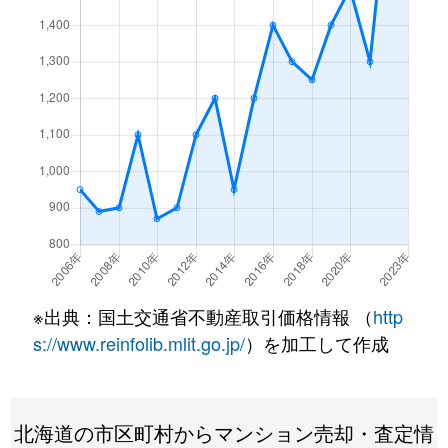
月寒東１条
3,200万円
福住
徒歩7
月寒東１条
1,200万円
福住
徒歩2
月寒東１条
3,400万円
福住
徒歩7
月寒東１条
3,500万円
福住
徒歩7
月寒東１条
800万円
福住
徒歩1
月寒東１条
1,900万円
福住
徒歩1
月寒東１条
1,100万円
福住
徒歩5
※出典：国土交通省不動産取引価格情報 （
http
月寒東２条
640万円
月寒中央
徒歩1
s://www.reinfolib.mlit.go.jp/
）を加工して作成
月寒東２条
2,300万円
福住
徒歩1
北海道の市区町村からマンション売却・査定情
月寒東２条
2,500万円
福住
徒歩1