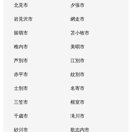
豊平３条
2,000万円
学園前(札幌)
徒歩9
北見市
夕張市
豊平４条
2,800万円
豊平公園
徒歩7
岩見沢市
網走市
豊平４条
留萌市
500万円
苫小牧市
豊平公園
徒歩8
稚内市
美唄市
豊平４条
880万円
豊平公園
徒歩8
芦別市
江別市
豊平６条
3,700万円
学園前(札幌)
徒歩3
赤平市
紋別市
豊平８条
450万円
学園前(札幌)
徒歩8
士別市
名寄市
豊平８条
3,000万円
豊平公園
徒歩1
三笠市
根室市
豊平９条
3,000万円
豊平公園
徒歩5
千歳市
滝川市
中の島１条
300万円
中の島
徒歩2
砂川市
歌志内市