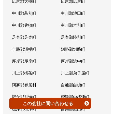
広尾郡大樹町
広尾郡広尾町
平岸３条
1,400万円
澄川
徒歩4
中川郡幕別町
中川郡池田町
平岸３条
1,500万円
澄川
徒歩6
中川郡豊頃町
中川郡本別町
平岸３条
280万円
平岸(札幌市営)
徒歩0
足寄郡足寄町
足寄郡陸別町
平岸３条
3,000万円
平岸(札幌市営)
徒歩7
十勝郡浦幌町
釧路郡釧路町
平岸３条
3,600万円
平岸(札幌市営)
徒歩4
厚岸郡厚岸町
厚岸郡浜中町
平岸３条
1,900万円
平岸(札幌市営)
徒歩7
川上郡標茶町
川上郡弟子屈町
平岸３条
2,500万円
南平岸
徒歩6
阿寒郡鶴居村
白糠郡白糠町
平岸３条
4,200万円
南平岸
徒歩4
野付郡別海町
標津郡中標津町
この会社
に問い合わせる
平岸３条
3,900万円
南平岸
徒歩1
標津郡標津町
目梨郡羅臼町