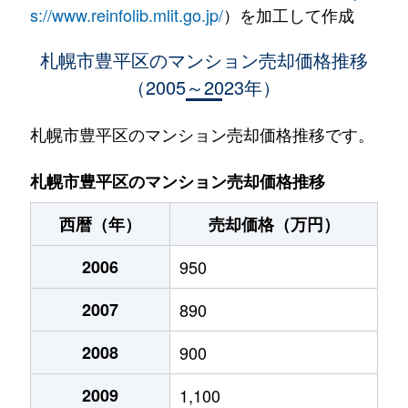
水車町
1,400万円
中の島
徒歩1
s://www.reinfolib.mlit.go.jp/
）を加工して作成
水車町
1,400万円
中の島
徒歩1
札幌市豊平区のマンション売却価格推移
（2005～2023年）
月寒中央通
2,500万円
月寒中央
徒歩2
月寒中央通
2,700万円
月寒中央
徒歩1
札幌市豊平区のマンション売却価格推移です。
月寒中央通
1,500万円
月寒中央
徒歩2
札幌市豊平区のマンション売却価格推移
月寒中央通
3,000万円
月寒中央
徒歩1
西暦（年）
売却価格（万円）
月寒中央通
2,000万円
月寒中央
徒歩1
2006
950
月寒中央通
260万円
月寒中央
徒歩3
2007
890
月寒中央通
3,000万円
月寒中央
徒歩1
2008
900
月寒中央通
3,300万円
福住
徒歩2
2009
1,100