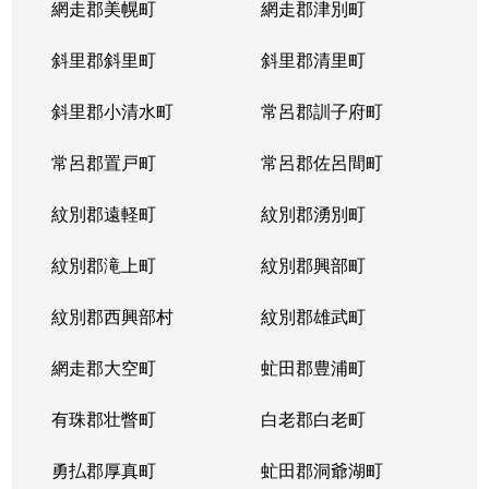
網走郡美幌町
網走郡津別町
平岸１条
1,900万円
南平岸
徒歩1
斜里郡斜里町
斜里郡清里町
平岸１条
1,600万円
南平岸
徒歩1
斜里郡小清水町
常呂郡訓子府町
平岸２条
2,800万円
澄川
徒歩6
常呂郡置戸町
常呂郡佐呂間町
平岸２条
320万円
澄川
徒歩8
紋別郡遠軽町
紋別郡湧別町
平岸２条
1,100万円
澄川
徒歩7
紋別郡滝上町
紋別郡興部町
平岸２条
4,200万円
平岸(札幌市営)
徒歩4
紋別郡西興部村
紋別郡雄武町
平岸２条
3,600万円
平岸(札幌市営)
徒歩2
網走郡大空町
虻田郡豊浦町
平岸２条
2,400万円
平岸(札幌市営)
徒歩4
有珠郡壮瞥町
白老郡白老町
平岸２条
2,700万円
平岸(札幌市営)
徒歩8
勇払郡厚真町
虻田郡洞爺湖町