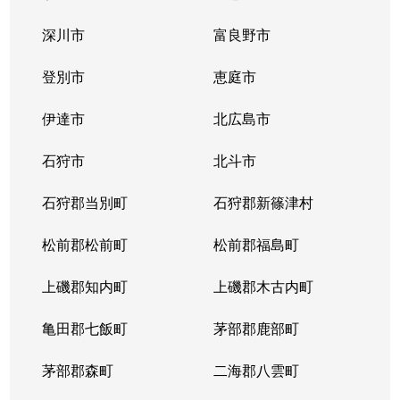
中の島１条
300万円
中の島
徒歩2
深川市
富良野市
中の島１条
790万円
中の島
徒歩2
登別市
恵庭市
中の島１条
280万円
中の島
徒歩2
伊達市
北広島市
中の島１条
2,000万円
中の島
徒歩8
石狩市
北斗市
中の島１条
400万円
中の島
徒歩4
石狩郡当別町
石狩郡新篠津村
中の島１条
930万円
中の島
徒歩1
松前郡松前町
松前郡福島町
中の島１条
440万円
南平岸
徒歩1
上磯郡知内町
上磯郡木古内町
中の島１条
1,400万円
南平岸
徒歩1
亀田郡七飯町
茅部郡鹿部町
中の島１条
980万円
南平岸
徒歩1
茅部郡森町
二海郡八雲町
中の島２条
350万円
澄川
徒歩1