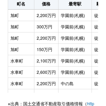
町名
価格
最寄駅
駅徒
旭町
2,200万円
学園前(札幌)
徒歩1
旭町
300万円
学園前(札幌)
徒歩6
旭町
2,200万円
学園前(札幌)
徒歩8
旭町
150万円
学園前(札幌)
徒歩6
水車町
2,100万円
学園前(札幌)
徒歩7
水車町
2,600万円
学園前(札幌)
徒歩6
水車町
2,200万円
中の島
徒歩1
水車町
2,500万円
中の島
徒歩1
※出典：国土交通省不動産取引価格情報（
http