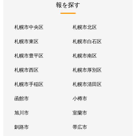
報を探す
月寒東２条
2,800万円
福住
徒歩1
月寒東２条
1,700万円
福住
徒歩1
札幌市中央区
札幌市北区
月寒東２条
770万円
福住
徒歩2
札幌市東区
札幌市白石区
月寒東３条
860万円
月寒中央
徒歩1
札幌市豊平区
札幌市南区
月寒東４条
1,900万円
月寒中央
徒歩2
札幌市西区
札幌市厚別区
月寒東４条
1,700万円
南郷7丁目
徒歩1
札幌市手稲区
札幌市清田区
月寒東５条
3,000万円
南郷7丁目
徒歩8
函館市
小樽市
豊平２条
2,400万円
東札幌
徒歩9
旭川市
室蘭市
豊平２条
3,100万円
東札幌
徒歩9
釧路市
帯広市