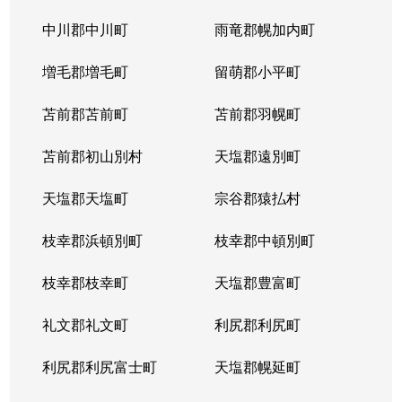
平岸１条
3,100万円
平岸(札幌市営)
徒歩6
中川郡中川町
雨竜郡幌加内町
平岸１条
1,800万円
平岸(札幌市営)
徒歩3
増毛郡増毛町
留萌郡小平町
平岸１条
苫前郡苫前町
2,600万円
苫前郡羽幌町
南平岸
徒歩1
苫前郡初山別村
天塩郡遠別町
平岸１条
2,100万円
南平岸
徒歩1
天塩郡天塩町
宗谷郡猿払村
平岸１条
1,300万円
南平岸
徒歩1
枝幸郡浜頓別町
枝幸郡中頓別町
平岸１条
1,300万円
南平岸
徒歩1
枝幸郡枝幸町
天塩郡豊富町
平岸１条
1,900万円
南平岸
徒歩1
礼文郡礼文町
利尻郡利尻町
平岸１条
1,400万円
南平岸
徒歩1
利尻郡利尻富士町
天塩郡幌延町
平岸１条
150万円
南平岸
徒歩1