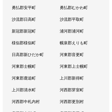
平岸２条
1,300万円
平岸(札幌市営)
徒歩6
勇払郡安平町
勇払郡むかわ町
平岸２条
3,000万円
平岸(札幌市営)
徒歩3
沙流郡日高町
沙流郡平取町
平岸２条
400万円
平岸(札幌市営)
徒歩2
新冠郡新冠町
浦河郡浦河町
平岸２条
1,700万円
平岸(札幌市営)
徒歩6
様似郡様似町
幌泉郡えりも町
平岸２条
2,700万円
南平岸
徒歩1
日高郡新ひだか町
河東郡音更町
平岸３条
1,600万円
澄川
徒歩4
河東郡士幌町
河東郡上士幌町
平岸３条
1,700万円
澄川
徒歩4
河東郡鹿追町
上川郡新得町
平岸３条
1,000万円
澄川
徒歩4
上川郡清水町
河西郡芽室町
平岸３条
1,400万円
澄川
徒歩6
河西郡中札内村
河西郡更別村
平岸３条
1,400万円
澄川
徒歩7