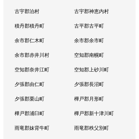
中の島２条
1,500万円
南平岸
徒歩1
古宇郡泊村
古宇郡神恵内村
西岡３条
1,700万円
月寒中央
徒歩1
積丹郡積丹町
古平郡古平町
西岡３条
2,700万円
月寒中央
徒歩1
余市郡仁木町
余市郡余市町
西岡３条
1,600万円
福住
徒歩4
余市郡赤井川村
空知郡南幌町
西岡３条
2,400万円
南平岸
徒歩2
空知郡奈井江町
空知郡上砂川町
西岡４条
2,500万円
月寒中央
徒歩1
夕張郡由仁町
夕張郡長沼町
西岡４条
1,500万円
福住
徒歩2
夕張郡栗山町
樺戸郡月形町
西岡４条
2,300万円
福住
徒歩2
樺戸郡浦臼町
樺戸郡新十津川町
西岡４条
800万円
福住
徒歩2
雨竜郡妹背牛町
雨竜郡秩父別町