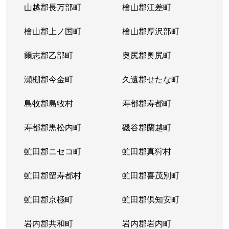
山越郡長万部町
檜山郡江差町
中の島２条
390万円
澄川
徒歩1
檜山郡上ノ国町
檜山郡厚沢部町
中の島２条
1,300万円
澄川
徒歩1
爾志郡乙部町
奥尻郡奥尻町
中の島２条
200万円
澄川
徒歩1
瀬棚郡今金町
久遠郡せたな町
中の島２条
2,100万円
中の島
徒歩3
島牧郡島牧村
寿都郡寿都町
中の島２条
330万円
中の島
徒歩2
寿都郡黒松内町
磯谷郡蘭越町
中の島２条
3,400万円
中の島
徒歩3
虻田郡ニセコ町
虻田郡真狩村
中の島２条
1,700万円
中の島
徒歩1
虻田郡留寿都村
虻田郡喜茂別町
中の島２条
240万円
南平岸
徒歩1
虻田郡京極町
虻田郡倶知安町
中の島２条
200万円
南平岸
徒歩1
岩内郡共和町
岩内郡岩内町