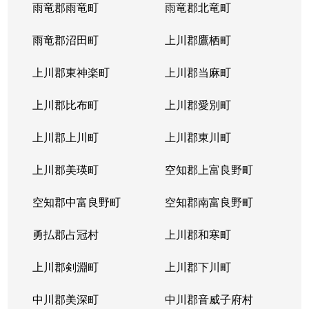
西岡４条
1,400万円
福住
徒歩2
雨竜郡雨竜町
雨竜郡北竜町
西岡４条
2,400万円
福住
徒歩2
雨竜郡沼田町
上川郡鷹栖町
西岡４条
2,100万円
福住
徒歩2
上川郡東神楽町
上川郡当麻町
平岸１条
580万円
澄川
徒歩1
上川郡比布町
上川郡愛別町
平岸１条
670万円
澄川
徒歩1
上川郡上川町
上川郡東川町
平岸１条
150万円
中の島
徒歩4
上川郡美瑛町
空知郡上富良野町
平岸１条
290万円
中の島
徒歩4
空知郡中富良野町
空知郡南富良野町
平岸１条
750万円
中の島
徒歩7
勇払郡占冠村
上川郡和寒町
平岸１条
1,700万円
中の島
徒歩5
上川郡剣淵町
上川郡下川町
平岸１条
2,500万円
中の島
徒歩6
中川郡美深町
中川郡音威子府村