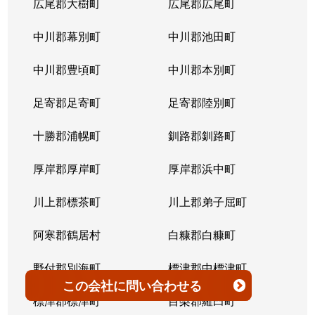
広尾郡大樹町
広尾郡広尾町
平岸３条
1,400万円
澄川
徒歩4
中川郡幕別町
中川郡池田町
平岸３条
1,500万円
澄川
徒歩6
中川郡豊頃町
中川郡本別町
平岸３条
280万円
平岸(札幌市営)
徒歩0
足寄郡足寄町
足寄郡陸別町
平岸３条
3,000万円
平岸(札幌市営)
徒歩7
十勝郡浦幌町
釧路郡釧路町
平岸３条
3,600万円
平岸(札幌市営)
徒歩4
厚岸郡厚岸町
厚岸郡浜中町
平岸３条
1,900万円
平岸(札幌市営)
徒歩7
川上郡標茶町
川上郡弟子屈町
平岸３条
2,500万円
南平岸
徒歩6
阿寒郡鶴居村
白糠郡白糠町
平岸３条
4,200万円
南平岸
徒歩4
野付郡別海町
標津郡中標津町
この会社
に問い合わせる
平岸３条
3,900万円
南平岸
徒歩1
標津郡標津町
目梨郡羅臼町