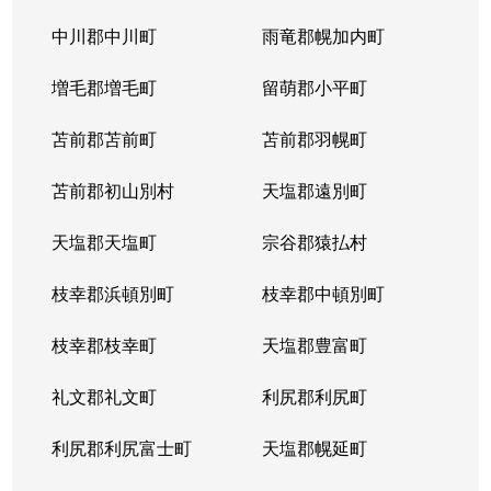
平岸１条
3,100万円
平岸(札幌市営)
徒歩6
中川郡中川町
雨竜郡幌加内町
平岸１条
1,800万円
平岸(札幌市営)
徒歩3
増毛郡増毛町
留萌郡小平町
平岸１条
苫前郡苫前町
2,600万円
苫前郡羽幌町
南平岸
徒歩1
苫前郡初山別村
天塩郡遠別町
平岸１条
2,100万円
南平岸
徒歩1
天塩郡天塩町
宗谷郡猿払村
平岸１条
1,300万円
南平岸
徒歩1
枝幸郡浜頓別町
枝幸郡中頓別町
平岸１条
1,300万円
南平岸
徒歩1
枝幸郡枝幸町
天塩郡豊富町
平岸１条
1,900万円
南平岸
徒歩1
礼文郡礼文町
利尻郡利尻町
平岸１条
1,400万円
南平岸
徒歩1
利尻郡利尻富士町
天塩郡幌延町
平岸１条
150万円
南平岸
徒歩1