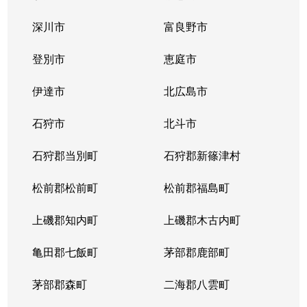
中の島１条
300万円
中の島
徒歩2
深川市
富良野市
中の島１条
790万円
中の島
徒歩2
登別市
恵庭市
中の島１条
280万円
中の島
徒歩2
伊達市
北広島市
中の島１条
2,000万円
中の島
徒歩8
石狩市
北斗市
中の島１条
400万円
中の島
徒歩4
石狩郡当別町
石狩郡新篠津村
中の島１条
930万円
中の島
徒歩1
松前郡松前町
松前郡福島町
中の島１条
440万円
南平岸
徒歩1
上磯郡知内町
上磯郡木古内町
中の島１条
1,400万円
南平岸
徒歩1
亀田郡七飯町
茅部郡鹿部町
中の島１条
980万円
南平岸
徒歩1
茅部郡森町
二海郡八雲町
中の島２条
350万円
澄川
徒歩1