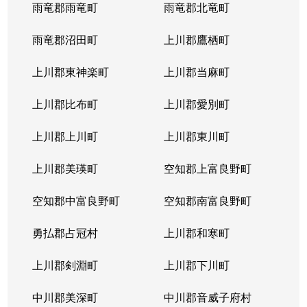
西岡４条
1,400万円
福住
徒歩2
雨竜郡雨竜町
雨竜郡北竜町
西岡４条
2,400万円
福住
徒歩2
雨竜郡沼田町
上川郡鷹栖町
西岡４条
2,100万円
福住
徒歩2
上川郡東神楽町
上川郡当麻町
平岸１条
580万円
澄川
徒歩1
上川郡比布町
上川郡愛別町
平岸１条
670万円
澄川
徒歩1
上川郡上川町
上川郡東川町
平岸１条
150万円
中の島
徒歩4
上川郡美瑛町
空知郡上富良野町
平岸１条
290万円
中の島
徒歩4
空知郡中富良野町
空知郡南富良野町
平岸１条
750万円
中の島
徒歩7
勇払郡占冠村
上川郡和寒町
平岸１条
1,700万円
中の島
徒歩5
上川郡剣淵町
上川郡下川町
平岸１条
2,500万円
中の島
徒歩6
中川郡美深町
中川郡音威子府村