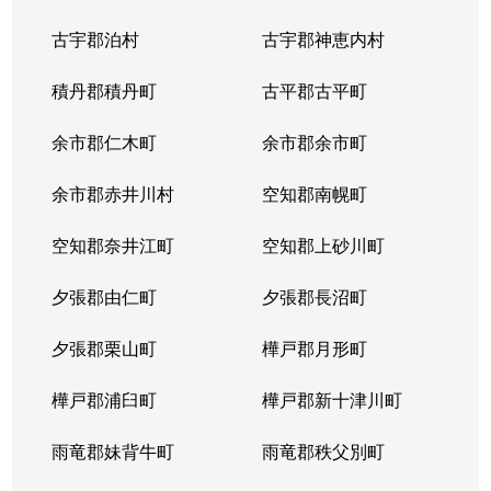
中の島２条
1,500万円
南平岸
徒歩1
古宇郡泊村
古宇郡神恵内村
西岡３条
1,700万円
月寒中央
徒歩1
積丹郡積丹町
古平郡古平町
西岡３条
2,700万円
月寒中央
徒歩1
余市郡仁木町
余市郡余市町
西岡３条
1,600万円
福住
徒歩4
余市郡赤井川村
空知郡南幌町
西岡３条
2,400万円
南平岸
徒歩2
空知郡奈井江町
空知郡上砂川町
西岡４条
2,500万円
月寒中央
徒歩1
夕張郡由仁町
夕張郡長沼町
西岡４条
1,500万円
福住
徒歩2
夕張郡栗山町
樺戸郡月形町
西岡４条
2,300万円
福住
徒歩2
樺戸郡浦臼町
樺戸郡新十津川町
西岡４条
800万円
福住
徒歩2
雨竜郡妹背牛町
雨竜郡秩父別町