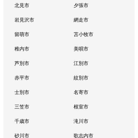
豊平３条
2,000万円
学園前(札幌)
徒歩9
北見市
夕張市
豊平４条
2,800万円
豊平公園
徒歩7
岩見沢市
網走市
豊平４条
留萌市
500万円
苫小牧市
豊平公園
徒歩8
稚内市
美唄市
豊平４条
880万円
豊平公園
徒歩8
芦別市
江別市
豊平６条
3,700万円
学園前(札幌)
徒歩3
赤平市
紋別市
豊平８条
450万円
学園前(札幌)
徒歩8
士別市
名寄市
豊平８条
3,000万円
豊平公園
徒歩1
三笠市
根室市
豊平９条
3,000万円
豊平公園
徒歩5
千歳市
滝川市
中の島１条
300万円
中の島
徒歩2
砂川市
歌志内市