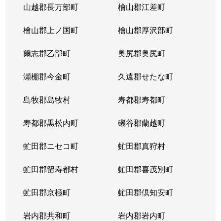
山越郡長万部町
檜山郡江差町
中の島２条
390万円
澄川
徒歩1
檜山郡上ノ国町
檜山郡厚沢部町
中の島２条
1,300万円
澄川
徒歩1
爾志郡乙部町
奥尻郡奥尻町
中の島２条
200万円
澄川
徒歩1
瀬棚郡今金町
久遠郡せたな町
中の島２条
2,100万円
中の島
徒歩3
島牧郡島牧村
寿都郡寿都町
中の島２条
330万円
中の島
徒歩2
寿都郡黒松内町
磯谷郡蘭越町
中の島２条
3,400万円
中の島
徒歩3
虻田郡ニセコ町
虻田郡真狩村
中の島２条
1,700万円
中の島
徒歩1
虻田郡留寿都村
虻田郡喜茂別町
中の島２条
240万円
南平岸
徒歩1
虻田郡京極町
虻田郡倶知安町
中の島２条
200万円
南平岸
徒歩1
岩内郡共和町
岩内郡岩内町