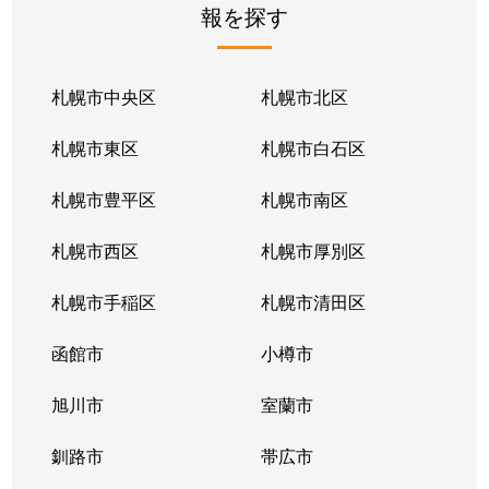
報を探す
月寒東２条
2,800万円
福住
徒歩1
月寒東２条
1,700万円
福住
徒歩1
札幌市中央区
札幌市北区
月寒東２条
770万円
福住
徒歩2
札幌市東区
札幌市白石区
月寒東３条
860万円
月寒中央
徒歩1
札幌市豊平区
札幌市南区
月寒東４条
1,900万円
月寒中央
徒歩2
札幌市西区
札幌市厚別区
月寒東４条
1,700万円
南郷7丁目
徒歩1
札幌市手稲区
札幌市清田区
月寒東５条
3,000万円
南郷7丁目
徒歩8
函館市
小樽市
豊平２条
2,400万円
東札幌
徒歩9
旭川市
室蘭市
豊平２条
3,100万円
東札幌
徒歩9
釧路市
帯広市