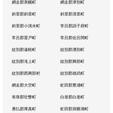
網走郡美幌町
網走郡津別町
平岸１条
1,900万円
南平岸
徒歩1
斜里郡斜里町
斜里郡清里町
平岸１条
1,600万円
南平岸
徒歩1
斜里郡小清水町
常呂郡訓子府町
平岸２条
2,800万円
澄川
徒歩6
常呂郡置戸町
常呂郡佐呂間町
平岸２条
320万円
澄川
徒歩8
紋別郡遠軽町
紋別郡湧別町
平岸２条
1,100万円
澄川
徒歩7
紋別郡滝上町
紋別郡興部町
平岸２条
4,200万円
平岸(札幌市営)
徒歩4
紋別郡西興部村
紋別郡雄武町
平岸２条
3,600万円
平岸(札幌市営)
徒歩2
網走郡大空町
虻田郡豊浦町
平岸２条
2,400万円
平岸(札幌市営)
徒歩4
有珠郡壮瞥町
白老郡白老町
平岸２条
2,700万円
平岸(札幌市営)
徒歩8
勇払郡厚真町
虻田郡洞爺湖町