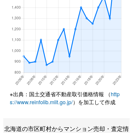
月寒東１条
3,200万円
福住
徒歩7
月寒東１条
1,200万円
福住
徒歩2
月寒東１条
3,400万円
福住
徒歩7
月寒東１条
3,500万円
福住
徒歩7
月寒東１条
800万円
福住
徒歩1
月寒東１条
1,900万円
福住
徒歩1
月寒東１条
1,100万円
福住
徒歩5
※出典：国土交通省不動産取引価格情報 （
http
月寒東２条
640万円
月寒中央
徒歩1
s://www.reinfolib.mlit.go.jp/
）を加工して作成
月寒東２条
2,300万円
福住
徒歩1
北海道の市区町村からマンション売却・査定情
月寒東２条
2,500万円
福住
徒歩1