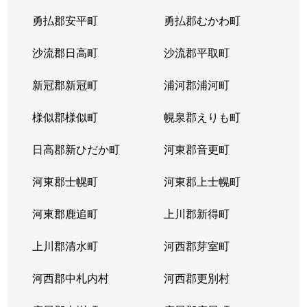
平岸２条
1,300万円
平岸(札幌市営)
徒歩6
勇払郡安平町
勇払郡むかわ町
平岸２条
3,000万円
平岸(札幌市営)
徒歩3
沙流郡日高町
沙流郡平取町
平岸２条
400万円
平岸(札幌市営)
徒歩2
新冠郡新冠町
浦河郡浦河町
平岸２条
1,700万円
平岸(札幌市営)
徒歩6
様似郡様似町
幌泉郡えりも町
平岸２条
2,700万円
南平岸
徒歩1
日高郡新ひだか町
河東郡音更町
平岸３条
1,600万円
澄川
徒歩4
河東郡士幌町
河東郡上士幌町
平岸３条
1,700万円
澄川
徒歩4
河東郡鹿追町
上川郡新得町
平岸３条
1,000万円
澄川
徒歩4
上川郡清水町
河西郡芽室町
平岸３条
1,400万円
澄川
徒歩6
河西郡中札内村
河西郡更別村
平岸３条
1,400万円
澄川
徒歩7