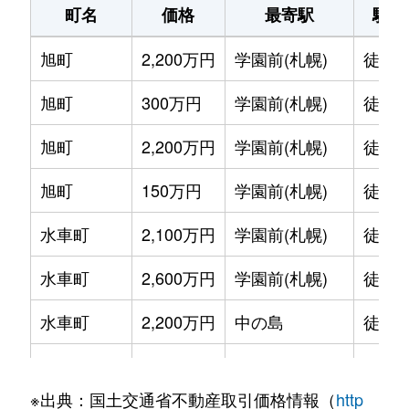
町名
価格
最寄駅
駅徒
旭町
2,200万円
学園前(札幌)
徒歩1
旭町
300万円
学園前(札幌)
徒歩6
旭町
2,200万円
学園前(札幌)
徒歩8
旭町
150万円
学園前(札幌)
徒歩6
水車町
2,100万円
学園前(札幌)
徒歩7
水車町
2,600万円
学園前(札幌)
徒歩6
水車町
2,200万円
中の島
徒歩1
水車町
2,500万円
中の島
徒歩1
※出典：国土交通省不動産取引価格情報（
http