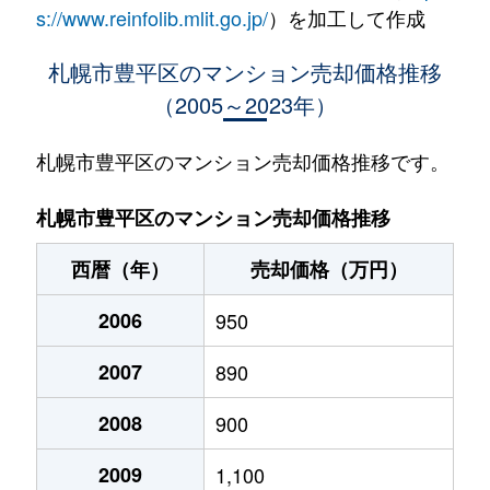
水車町
1,400万円
中の島
徒歩1
s://www.reinfolib.mlit.go.jp/
）を加工して作成
水車町
1,400万円
中の島
徒歩1
札幌市豊平区のマンション売却価格推移
（2005～2023年）
月寒中央通
2,500万円
月寒中央
徒歩2
月寒中央通
2,700万円
月寒中央
徒歩1
札幌市豊平区のマンション売却価格推移です。
月寒中央通
1,500万円
月寒中央
徒歩2
札幌市豊平区のマンション売却価格推移
月寒中央通
3,000万円
月寒中央
徒歩1
西暦（年）
売却価格（万円）
月寒中央通
2,000万円
月寒中央
徒歩1
2006
950
月寒中央通
260万円
月寒中央
徒歩3
2007
890
月寒中央通
3,000万円
月寒中央
徒歩1
2008
900
月寒中央通
3,300万円
福住
徒歩2
2009
1,100