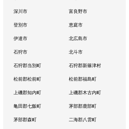
中の島１条
300万円
中の島
徒歩2
深川市
富良野市
中の島１条
790万円
中の島
徒歩2
登別市
恵庭市
中の島１条
280万円
中の島
徒歩2
伊達市
北広島市
中の島１条
2,000万円
中の島
徒歩8
石狩市
北斗市
中の島１条
400万円
中の島
徒歩4
石狩郡当別町
石狩郡新篠津村
中の島１条
930万円
中の島
徒歩1
松前郡松前町
松前郡福島町
中の島１条
440万円
南平岸
徒歩1
上磯郡知内町
上磯郡木古内町
中の島１条
1,400万円
南平岸
徒歩1
亀田郡七飯町
茅部郡鹿部町
中の島１条
980万円
南平岸
徒歩1
茅部郡森町
二海郡八雲町
中の島２条
350万円
澄川
徒歩1