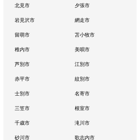
豊平３条
2,000万円
学園前(札幌)
徒歩9
北見市
夕張市
豊平４条
2,800万円
豊平公園
徒歩7
岩見沢市
網走市
豊平４条
留萌市
500万円
苫小牧市
豊平公園
徒歩8
稚内市
美唄市
豊平４条
880万円
豊平公園
徒歩8
芦別市
江別市
豊平６条
3,700万円
学園前(札幌)
徒歩3
赤平市
紋別市
豊平８条
450万円
学園前(札幌)
徒歩8
士別市
名寄市
豊平８条
3,000万円
豊平公園
徒歩1
三笠市
根室市
豊平９条
3,000万円
豊平公園
徒歩5
千歳市
滝川市
中の島１条
300万円
中の島
徒歩2
砂川市
歌志内市