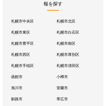
報を探す
月寒東２条
2,800万円
福住
徒歩1
月寒東２条
1,700万円
福住
徒歩1
札幌市中央区
札幌市北区
月寒東２条
770万円
福住
徒歩2
札幌市東区
札幌市白石区
月寒東３条
860万円
月寒中央
徒歩1
札幌市豊平区
札幌市南区
月寒東４条
1,900万円
月寒中央
徒歩2
札幌市西区
札幌市厚別区
月寒東４条
1,700万円
南郷7丁目
徒歩1
札幌市手稲区
札幌市清田区
月寒東５条
3,000万円
南郷7丁目
徒歩8
函館市
小樽市
豊平２条
2,400万円
東札幌
徒歩9
旭川市
室蘭市
豊平２条
3,100万円
東札幌
徒歩9
釧路市
帯広市