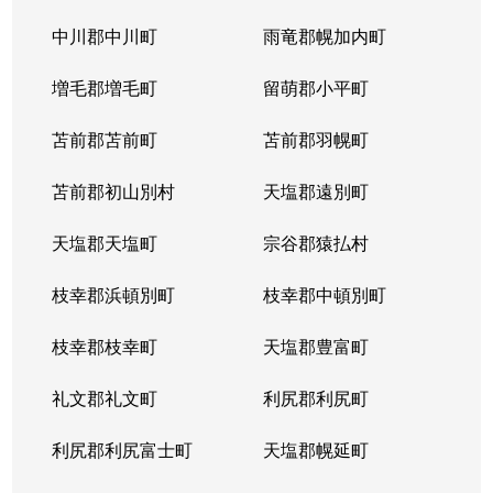
平岸１条
3,100万円
平岸(札幌市営)
徒歩6
中川郡中川町
雨竜郡幌加内町
平岸１条
1,800万円
平岸(札幌市営)
徒歩3
増毛郡増毛町
留萌郡小平町
平岸１条
苫前郡苫前町
2,600万円
苫前郡羽幌町
南平岸
徒歩1
苫前郡初山別村
天塩郡遠別町
平岸１条
2,100万円
南平岸
徒歩1
天塩郡天塩町
宗谷郡猿払村
平岸１条
1,300万円
南平岸
徒歩1
枝幸郡浜頓別町
枝幸郡中頓別町
平岸１条
1,300万円
南平岸
徒歩1
枝幸郡枝幸町
天塩郡豊富町
平岸１条
1,900万円
南平岸
徒歩1
礼文郡礼文町
利尻郡利尻町
平岸１条
1,400万円
南平岸
徒歩1
利尻郡利尻富士町
天塩郡幌延町
平岸１条
150万円
南平岸
徒歩1