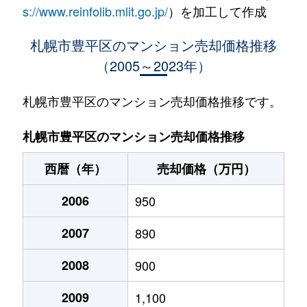
水車町
1,400万円
中の島
徒歩1
s://www.reinfolib.mlit.go.jp/
）を加工して作成
水車町
1,400万円
中の島
徒歩1
札幌市豊平区のマンション売却価格推移
（2005～2023年）
月寒中央通
2,500万円
月寒中央
徒歩2
月寒中央通
2,700万円
月寒中央
徒歩1
札幌市豊平区のマンション売却価格推移です。
月寒中央通
1,500万円
月寒中央
徒歩2
札幌市豊平区のマンション売却価格推移
月寒中央通
3,000万円
月寒中央
徒歩1
西暦（年）
売却価格（万円）
月寒中央通
2,000万円
月寒中央
徒歩1
2006
950
月寒中央通
260万円
月寒中央
徒歩3
2007
890
月寒中央通
3,000万円
月寒中央
徒歩1
2008
900
月寒中央通
3,300万円
福住
徒歩2
2009
1,100