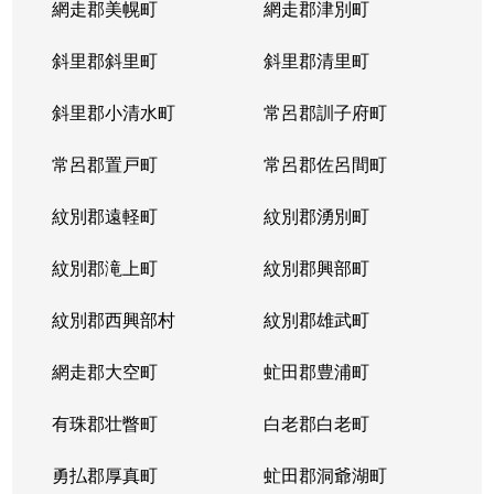
網走郡美幌町
網走郡津別町
平岸１条
1,900万円
南平岸
徒歩1
斜里郡斜里町
斜里郡清里町
平岸１条
1,600万円
南平岸
徒歩1
斜里郡小清水町
常呂郡訓子府町
平岸２条
2,800万円
澄川
徒歩6
常呂郡置戸町
常呂郡佐呂間町
平岸２条
320万円
澄川
徒歩8
紋別郡遠軽町
紋別郡湧別町
平岸２条
1,100万円
澄川
徒歩7
紋別郡滝上町
紋別郡興部町
平岸２条
4,200万円
平岸(札幌市営)
徒歩4
紋別郡西興部村
紋別郡雄武町
平岸２条
3,600万円
平岸(札幌市営)
徒歩2
網走郡大空町
虻田郡豊浦町
平岸２条
2,400万円
平岸(札幌市営)
徒歩4
有珠郡壮瞥町
白老郡白老町
平岸２条
2,700万円
平岸(札幌市営)
徒歩8
勇払郡厚真町
虻田郡洞爺湖町