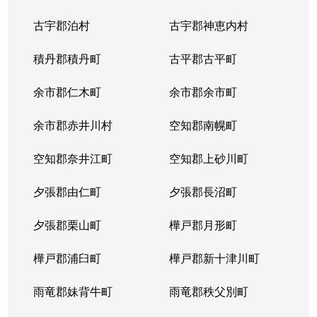
中の島２条
1,500万円
南平岸
徒歩1
古宇郡泊村
古宇郡神恵内村
西岡３条
1,700万円
月寒中央
徒歩1
積丹郡積丹町
古平郡古平町
西岡３条
2,700万円
月寒中央
徒歩1
余市郡仁木町
余市郡余市町
西岡３条
1,600万円
福住
徒歩4
余市郡赤井川村
空知郡南幌町
西岡３条
2,400万円
南平岸
徒歩2
空知郡奈井江町
空知郡上砂川町
西岡４条
2,500万円
月寒中央
徒歩1
夕張郡由仁町
夕張郡長沼町
西岡４条
1,500万円
福住
徒歩2
夕張郡栗山町
樺戸郡月形町
西岡４条
2,300万円
福住
徒歩2
樺戸郡浦臼町
樺戸郡新十津川町
西岡４条
800万円
福住
徒歩2
雨竜郡妹背牛町
雨竜郡秩父別町