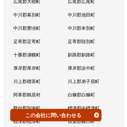
広尾郡大樹町
広尾郡広尾町
平岸３条
1,400万円
澄川
徒歩4
中川郡幕別町
中川郡池田町
平岸３条
1,500万円
澄川
徒歩6
中川郡豊頃町
中川郡本別町
平岸３条
280万円
平岸(札幌市営)
徒歩0
足寄郡足寄町
足寄郡陸別町
平岸３条
3,000万円
平岸(札幌市営)
徒歩7
十勝郡浦幌町
釧路郡釧路町
平岸３条
3,600万円
平岸(札幌市営)
徒歩4
厚岸郡厚岸町
厚岸郡浜中町
平岸３条
1,900万円
平岸(札幌市営)
徒歩7
川上郡標茶町
川上郡弟子屈町
平岸３条
2,500万円
南平岸
徒歩6
阿寒郡鶴居村
白糠郡白糠町
平岸３条
4,200万円
南平岸
徒歩4
野付郡別海町
標津郡中標津町
この会社
に問い合わせる
平岸３条
3,900万円
南平岸
徒歩1
標津郡標津町
目梨郡羅臼町