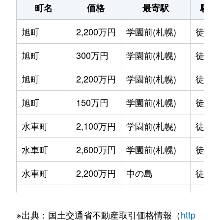
町名
価格
最寄駅
駅徒
旭町
2,200万円
学園前(札幌)
徒歩1
旭町
300万円
学園前(札幌)
徒歩6
旭町
2,200万円
学園前(札幌)
徒歩8
旭町
150万円
学園前(札幌)
徒歩6
水車町
2,100万円
学園前(札幌)
徒歩7
水車町
2,600万円
学園前(札幌)
徒歩6
水車町
2,200万円
中の島
徒歩1
水車町
2,500万円
中の島
徒歩1
※出典：国土交通省不動産取引価格情報（
http