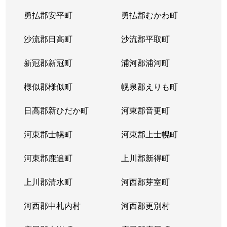
平岸２条
1,300万円
平岸(札幌市営)
徒歩6
勇払郡安平町
勇払郡むかわ町
平岸２条
3,000万円
平岸(札幌市営)
徒歩3
沙流郡日高町
沙流郡平取町
平岸２条
400万円
平岸(札幌市営)
徒歩2
新冠郡新冠町
浦河郡浦河町
平岸２条
1,700万円
平岸(札幌市営)
徒歩6
様似郡様似町
幌泉郡えりも町
平岸２条
2,700万円
南平岸
徒歩1
日高郡新ひだか町
河東郡音更町
平岸３条
1,600万円
澄川
徒歩4
河東郡士幌町
河東郡上士幌町
平岸３条
1,700万円
澄川
徒歩4
河東郡鹿追町
上川郡新得町
平岸３条
1,000万円
澄川
徒歩4
上川郡清水町
河西郡芽室町
平岸３条
1,400万円
澄川
徒歩6
河西郡中札内村
河西郡更別村
平岸３条
1,400万円
澄川
徒歩7