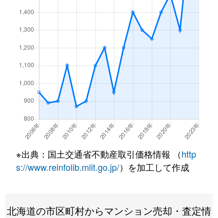
月寒東１条
3,200万円
福住
徒歩7
月寒東１条
1,200万円
福住
徒歩2
月寒東１条
3,400万円
福住
徒歩7
月寒東１条
3,500万円
福住
徒歩7
月寒東１条
800万円
福住
徒歩1
月寒東１条
1,900万円
福住
徒歩1
月寒東１条
1,100万円
福住
徒歩5
※出典：国土交通省不動産取引価格情報 （
http
月寒東２条
640万円
月寒中央
徒歩1
s://www.reinfolib.mlit.go.jp/
）を加工して作成
月寒東２条
2,300万円
福住
徒歩1
北海道の市区町村からマンション売却・査定情
月寒東２条
2,500万円
福住
徒歩1