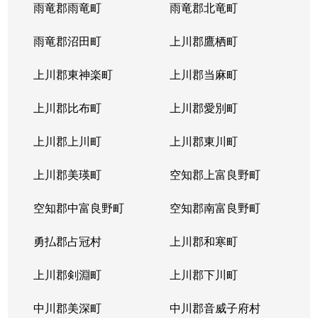
西岡４条
1,400万円
福住
徒歩2
雨竜郡雨竜町
雨竜郡北竜町
西岡４条
2,400万円
福住
徒歩2
雨竜郡沼田町
上川郡鷹栖町
西岡４条
2,100万円
福住
徒歩2
上川郡東神楽町
上川郡当麻町
平岸１条
580万円
澄川
徒歩1
上川郡比布町
上川郡愛別町
平岸１条
670万円
澄川
徒歩1
上川郡上川町
上川郡東川町
平岸１条
150万円
中の島
徒歩4
上川郡美瑛町
空知郡上富良野町
平岸１条
290万円
中の島
徒歩4
空知郡中富良野町
空知郡南富良野町
平岸１条
750万円
中の島
徒歩7
勇払郡占冠村
上川郡和寒町
平岸１条
1,700万円
中の島
徒歩5
上川郡剣淵町
上川郡下川町
平岸１条
2,500万円
中の島
徒歩6
中川郡美深町
中川郡音威子府村