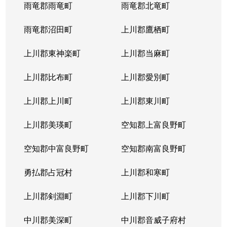
西岡４条
1,400万円
福住
徒歩2
雨竜郡雨竜町
雨竜郡北竜町
西岡４条
2,400万円
福住
徒歩2
雨竜郡沼田町
上川郡鷹栖町
西岡４条
2,100万円
福住
徒歩2
上川郡東神楽町
上川郡当麻町
平岸１条
580万円
澄川
徒歩1
上川郡比布町
上川郡愛別町
平岸１条
670万円
澄川
徒歩1
上川郡上川町
上川郡東川町
平岸１条
150万円
中の島
徒歩4
上川郡美瑛町
空知郡上富良野町
平岸１条
290万円
中の島
徒歩4
空知郡中富良野町
空知郡南富良野町
平岸１条
750万円
中の島
徒歩7
勇払郡占冠村
上川郡和寒町
平岸１条
1,700万円
中の島
徒歩5
上川郡剣淵町
上川郡下川町
平岸１条
2,500万円
中の島
徒歩6
中川郡美深町
中川郡音威子府村