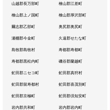
山越郡長万部町
檜山郡江差町
中の島２条
390万円
澄川
徒歩1
檜山郡上ノ国町
檜山郡厚沢部町
中の島２条
1,300万円
澄川
徒歩1
爾志郡乙部町
奥尻郡奥尻町
中の島２条
200万円
澄川
徒歩1
瀬棚郡今金町
久遠郡せたな町
中の島２条
2,100万円
中の島
徒歩3
島牧郡島牧村
寿都郡寿都町
中の島２条
330万円
中の島
徒歩2
寿都郡黒松内町
磯谷郡蘭越町
中の島２条
3,400万円
中の島
徒歩3
虻田郡ニセコ町
虻田郡真狩村
中の島２条
1,700万円
中の島
徒歩1
虻田郡留寿都村
虻田郡喜茂別町
中の島２条
240万円
南平岸
徒歩1
虻田郡京極町
虻田郡倶知安町
中の島２条
200万円
南平岸
徒歩1
岩内郡共和町
岩内郡岩内町