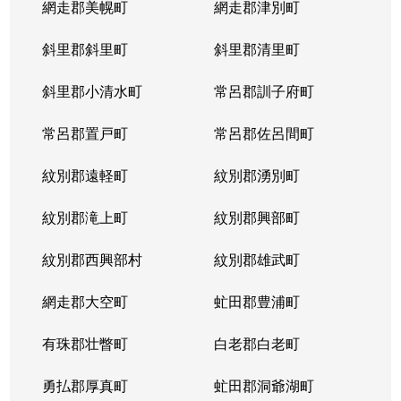
網走郡美幌町
網走郡津別町
平岸１条
1,900万円
南平岸
徒歩1
斜里郡斜里町
斜里郡清里町
平岸１条
1,600万円
南平岸
徒歩1
斜里郡小清水町
常呂郡訓子府町
平岸２条
2,800万円
澄川
徒歩6
常呂郡置戸町
常呂郡佐呂間町
平岸２条
320万円
澄川
徒歩8
紋別郡遠軽町
紋別郡湧別町
平岸２条
1,100万円
澄川
徒歩7
紋別郡滝上町
紋別郡興部町
平岸２条
4,200万円
平岸(札幌市営)
徒歩4
紋別郡西興部村
紋別郡雄武町
平岸２条
3,600万円
平岸(札幌市営)
徒歩2
網走郡大空町
虻田郡豊浦町
平岸２条
2,400万円
平岸(札幌市営)
徒歩4
有珠郡壮瞥町
白老郡白老町
平岸２条
2,700万円
平岸(札幌市営)
徒歩8
勇払郡厚真町
虻田郡洞爺湖町