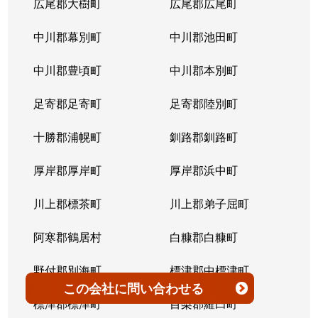
広尾郡大樹町
広尾郡広尾町
平岸３条
1,400万円
澄川
徒歩4
中川郡幕別町
中川郡池田町
平岸３条
1,500万円
澄川
徒歩6
中川郡豊頃町
中川郡本別町
平岸３条
280万円
平岸(札幌市営)
徒歩0
足寄郡足寄町
足寄郡陸別町
平岸３条
3,000万円
平岸(札幌市営)
徒歩7
十勝郡浦幌町
釧路郡釧路町
平岸３条
3,600万円
平岸(札幌市営)
徒歩4
厚岸郡厚岸町
厚岸郡浜中町
平岸３条
1,900万円
平岸(札幌市営)
徒歩7
川上郡標茶町
川上郡弟子屈町
平岸３条
2,500万円
南平岸
徒歩6
阿寒郡鶴居村
白糠郡白糠町
平岸３条
4,200万円
南平岸
徒歩4
野付郡別海町
標津郡中標津町
この会社
に問い合わせる
平岸３条
3,900万円
南平岸
徒歩1
標津郡標津町
目梨郡羅臼町