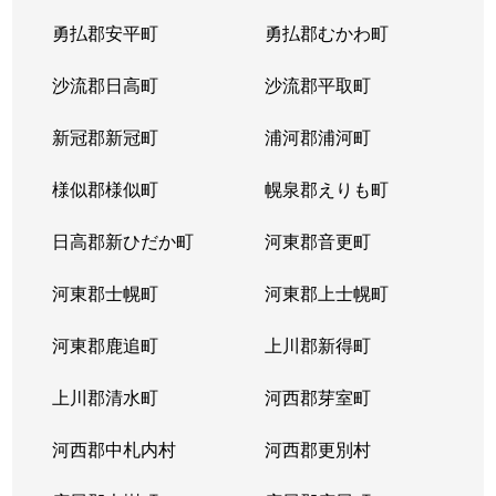
平岸２条
1,300万円
平岸(札幌市営)
徒歩6
勇払郡安平町
勇払郡むかわ町
平岸２条
3,000万円
平岸(札幌市営)
徒歩3
沙流郡日高町
沙流郡平取町
平岸２条
400万円
平岸(札幌市営)
徒歩2
新冠郡新冠町
浦河郡浦河町
平岸２条
1,700万円
平岸(札幌市営)
徒歩6
様似郡様似町
幌泉郡えりも町
平岸２条
2,700万円
南平岸
徒歩1
日高郡新ひだか町
河東郡音更町
平岸３条
1,600万円
澄川
徒歩4
河東郡士幌町
河東郡上士幌町
平岸３条
1,700万円
澄川
徒歩4
河東郡鹿追町
上川郡新得町
平岸３条
1,000万円
澄川
徒歩4
上川郡清水町
河西郡芽室町
平岸３条
1,400万円
澄川
徒歩6
河西郡中札内村
河西郡更別村
平岸３条
1,400万円
澄川
徒歩7