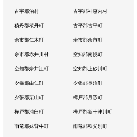
中の島２条
1,500万円
南平岸
徒歩1
古宇郡泊村
古宇郡神恵内村
西岡３条
1,700万円
月寒中央
徒歩1
積丹郡積丹町
古平郡古平町
西岡３条
2,700万円
月寒中央
徒歩1
余市郡仁木町
余市郡余市町
西岡３条
1,600万円
福住
徒歩4
余市郡赤井川村
空知郡南幌町
西岡３条
2,400万円
南平岸
徒歩2
空知郡奈井江町
空知郡上砂川町
西岡４条
2,500万円
月寒中央
徒歩1
夕張郡由仁町
夕張郡長沼町
西岡４条
1,500万円
福住
徒歩2
夕張郡栗山町
樺戸郡月形町
西岡４条
2,300万円
福住
徒歩2
樺戸郡浦臼町
樺戸郡新十津川町
西岡４条
800万円
福住
徒歩2
雨竜郡妹背牛町
雨竜郡秩父別町