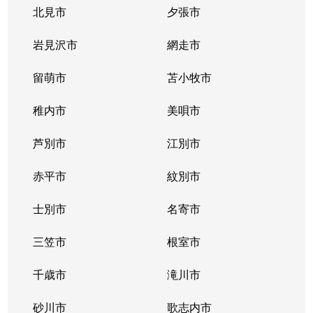
豊平３条
2,000万円
学園前(札幌)
徒歩9
北見市
夕張市
豊平４条
2,800万円
豊平公園
徒歩7
岩見沢市
網走市
豊平４条
留萌市
500万円
苫小牧市
豊平公園
徒歩8
稚内市
美唄市
豊平４条
880万円
豊平公園
徒歩8
芦別市
江別市
豊平６条
3,700万円
学園前(札幌)
徒歩3
赤平市
紋別市
豊平８条
450万円
学園前(札幌)
徒歩8
士別市
名寄市
豊平８条
3,000万円
豊平公園
徒歩1
三笠市
根室市
豊平９条
3,000万円
豊平公園
徒歩5
千歳市
滝川市
中の島１条
300万円
中の島
徒歩2
砂川市
歌志内市