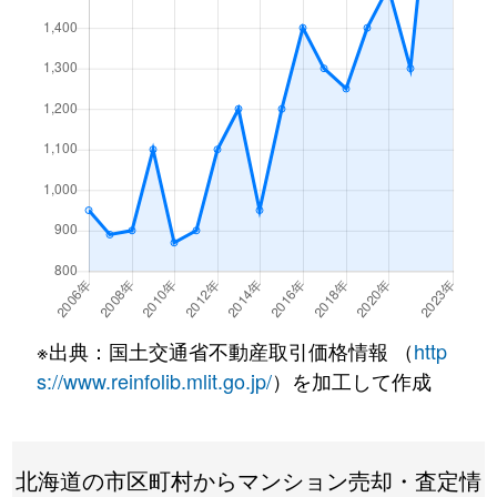
月寒東１条
3,200万円
福住
徒歩7
月寒東１条
1,200万円
福住
徒歩2
月寒東１条
3,400万円
福住
徒歩7
月寒東１条
3,500万円
福住
徒歩7
月寒東１条
800万円
福住
徒歩1
月寒東１条
1,900万円
福住
徒歩1
月寒東１条
1,100万円
福住
徒歩5
※出典：国土交通省不動産取引価格情報 （
http
月寒東２条
640万円
月寒中央
徒歩1
s://www.reinfolib.mlit.go.jp/
）を加工して作成
月寒東２条
2,300万円
福住
徒歩1
北海道の市区町村からマンション売却・査定情
月寒東２条
2,500万円
福住
徒歩1