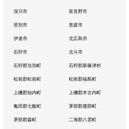
中の島１条
300万円
中の島
徒歩2
深川市
富良野市
中の島１条
790万円
中の島
徒歩2
登別市
恵庭市
中の島１条
280万円
中の島
徒歩2
伊達市
北広島市
中の島１条
2,000万円
中の島
徒歩8
石狩市
北斗市
中の島１条
400万円
中の島
徒歩4
石狩郡当別町
石狩郡新篠津村
中の島１条
930万円
中の島
徒歩1
松前郡松前町
松前郡福島町
中の島１条
440万円
南平岸
徒歩1
上磯郡知内町
上磯郡木古内町
中の島１条
1,400万円
南平岸
徒歩1
亀田郡七飯町
茅部郡鹿部町
中の島１条
980万円
南平岸
徒歩1
茅部郡森町
二海郡八雲町
中の島２条
350万円
澄川
徒歩1