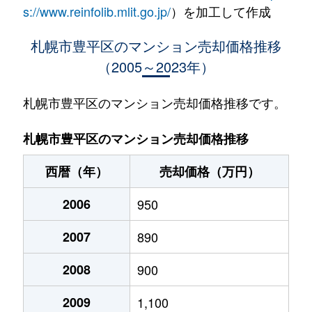
水車町
1,400万円
中の島
徒歩1
s://www.reinfolib.mlit.go.jp/
）を加工して作成
水車町
1,400万円
中の島
徒歩1
札幌市豊平区のマンション売却価格推移
（2005～2023年）
月寒中央通
2,500万円
月寒中央
徒歩2
月寒中央通
2,700万円
月寒中央
徒歩1
札幌市豊平区のマンション売却価格推移です。
月寒中央通
1,500万円
月寒中央
徒歩2
札幌市豊平区のマンション売却価格推移
月寒中央通
3,000万円
月寒中央
徒歩1
西暦（年）
売却価格（万円）
月寒中央通
2,000万円
月寒中央
徒歩1
2006
950
月寒中央通
260万円
月寒中央
徒歩3
2007
890
月寒中央通
3,000万円
月寒中央
徒歩1
2008
900
月寒中央通
3,300万円
福住
徒歩2
2009
1,100