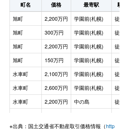
町名
価格
最寄駅
駅徒
旭町
2,200万円
学園前(札幌)
徒歩1
旭町
300万円
学園前(札幌)
徒歩6
旭町
2,200万円
学園前(札幌)
徒歩8
旭町
150万円
学園前(札幌)
徒歩6
水車町
2,100万円
学園前(札幌)
徒歩7
水車町
2,600万円
学園前(札幌)
徒歩6
水車町
2,200万円
中の島
徒歩1
水車町
2,500万円
中の島
徒歩1
※出典：国土交通省不動産取引価格情報（
http