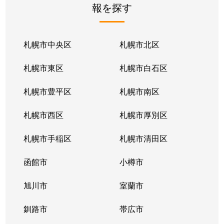
報を探す
月寒東２条
2,800万円
福住
徒歩1
月寒東２条
1,700万円
福住
徒歩1
札幌市中央区
札幌市北区
月寒東２条
770万円
福住
徒歩2
札幌市東区
札幌市白石区
月寒東３条
860万円
月寒中央
徒歩1
札幌市豊平区
札幌市南区
月寒東４条
1,900万円
月寒中央
徒歩2
札幌市西区
札幌市厚別区
月寒東４条
1,700万円
南郷7丁目
徒歩1
札幌市手稲区
札幌市清田区
月寒東５条
3,000万円
南郷7丁目
徒歩8
函館市
小樽市
豊平２条
2,400万円
東札幌
徒歩9
旭川市
室蘭市
豊平２条
3,100万円
東札幌
徒歩9
釧路市
帯広市