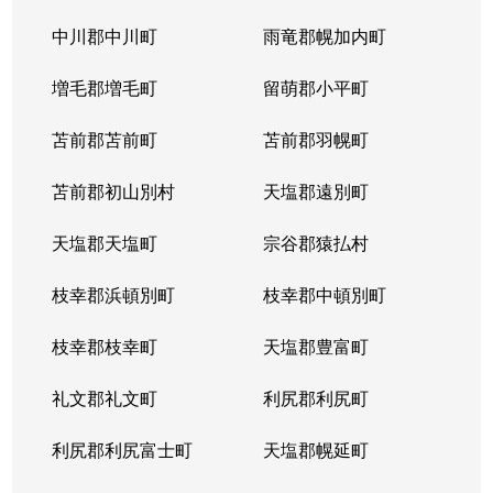
平岸１条
3,100万円
平岸(札幌市営)
徒歩6
中川郡中川町
雨竜郡幌加内町
平岸１条
1,800万円
平岸(札幌市営)
徒歩3
増毛郡増毛町
留萌郡小平町
平岸１条
苫前郡苫前町
2,600万円
苫前郡羽幌町
南平岸
徒歩1
苫前郡初山別村
天塩郡遠別町
平岸１条
2,100万円
南平岸
徒歩1
天塩郡天塩町
宗谷郡猿払村
平岸１条
1,300万円
南平岸
徒歩1
枝幸郡浜頓別町
枝幸郡中頓別町
平岸１条
1,300万円
南平岸
徒歩1
枝幸郡枝幸町
天塩郡豊富町
平岸１条
1,900万円
南平岸
徒歩1
礼文郡礼文町
利尻郡利尻町
平岸１条
1,400万円
南平岸
徒歩1
利尻郡利尻富士町
天塩郡幌延町
平岸１条
150万円
南平岸
徒歩1