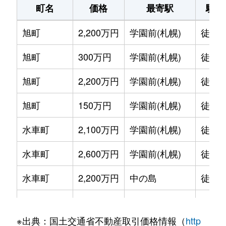
町名
価格
最寄駅
駅徒
旭町
2,200万円
学園前(札幌)
徒歩1
旭町
300万円
学園前(札幌)
徒歩6
旭町
2,200万円
学園前(札幌)
徒歩8
旭町
150万円
学園前(札幌)
徒歩6
水車町
2,100万円
学園前(札幌)
徒歩7
水車町
2,600万円
学園前(札幌)
徒歩6
水車町
2,200万円
中の島
徒歩1
水車町
2,500万円
中の島
徒歩1
※出典：国土交通省不動産取引価格情報（
http