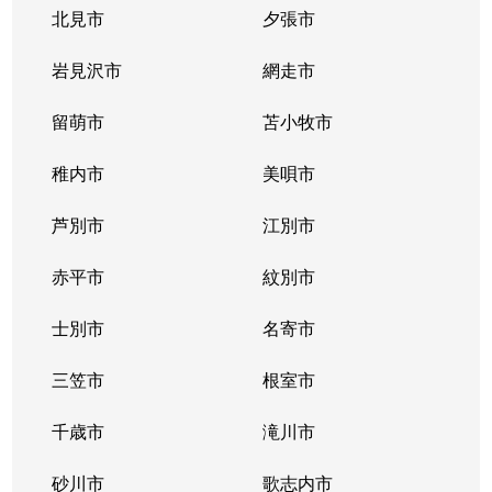
豊平３条
2,000万円
学園前(札幌)
徒歩9
北見市
夕張市
豊平４条
2,800万円
豊平公園
徒歩7
岩見沢市
網走市
豊平４条
留萌市
500万円
苫小牧市
豊平公園
徒歩8
稚内市
美唄市
豊平４条
880万円
豊平公園
徒歩8
芦別市
江別市
豊平６条
3,700万円
学園前(札幌)
徒歩3
赤平市
紋別市
豊平８条
450万円
学園前(札幌)
徒歩8
士別市
名寄市
豊平８条
3,000万円
豊平公園
徒歩1
三笠市
根室市
豊平９条
3,000万円
豊平公園
徒歩5
千歳市
滝川市
中の島１条
300万円
中の島
徒歩2
砂川市
歌志内市