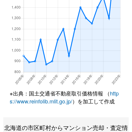
月寒東１条
3,200万円
福住
徒歩7
月寒東１条
1,200万円
福住
徒歩2
月寒東１条
3,400万円
福住
徒歩7
月寒東１条
3,500万円
福住
徒歩7
月寒東１条
800万円
福住
徒歩1
月寒東１条
1,900万円
福住
徒歩1
月寒東１条
1,100万円
福住
徒歩5
※出典：国土交通省不動産取引価格情報 （
http
月寒東２条
640万円
月寒中央
徒歩1
s://www.reinfolib.mlit.go.jp/
）を加工して作成
月寒東２条
2,300万円
福住
徒歩1
北海道の市区町村からマンション売却・査定情
月寒東２条
2,500万円
福住
徒歩1