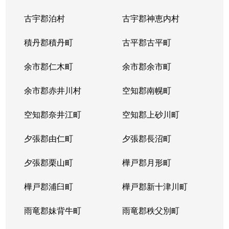
中の島２条
1,500万円
南平岸
徒歩1
古宇郡泊村
古宇郡神恵内村
西岡３条
1,700万円
月寒中央
徒歩1
積丹郡積丹町
古平郡古平町
西岡３条
2,700万円
月寒中央
徒歩1
余市郡仁木町
余市郡余市町
西岡３条
1,600万円
福住
徒歩4
余市郡赤井川村
空知郡南幌町
西岡３条
2,400万円
南平岸
徒歩2
空知郡奈井江町
空知郡上砂川町
西岡４条
2,500万円
月寒中央
徒歩1
夕張郡由仁町
夕張郡長沼町
西岡４条
1,500万円
福住
徒歩2
夕張郡栗山町
樺戸郡月形町
西岡４条
2,300万円
福住
徒歩2
樺戸郡浦臼町
樺戸郡新十津川町
西岡４条
800万円
福住
徒歩2
雨竜郡妹背牛町
雨竜郡秩父別町