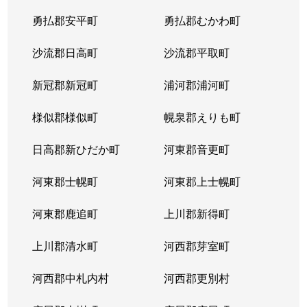
平岸２条
1,300万円
平岸(札幌市営)
徒歩6
勇払郡安平町
勇払郡むかわ町
平岸２条
3,000万円
平岸(札幌市営)
徒歩3
沙流郡日高町
沙流郡平取町
平岸２条
400万円
平岸(札幌市営)
徒歩2
新冠郡新冠町
浦河郡浦河町
平岸２条
1,700万円
平岸(札幌市営)
徒歩6
様似郡様似町
幌泉郡えりも町
平岸２条
2,700万円
南平岸
徒歩1
日高郡新ひだか町
河東郡音更町
平岸３条
1,600万円
澄川
徒歩4
河東郡士幌町
河東郡上士幌町
平岸３条
1,700万円
澄川
徒歩4
河東郡鹿追町
上川郡新得町
平岸３条
1,000万円
澄川
徒歩4
上川郡清水町
河西郡芽室町
平岸３条
1,400万円
澄川
徒歩6
河西郡中札内村
河西郡更別村
平岸３条
1,400万円
澄川
徒歩7