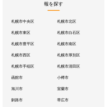
報を探す
月寒東２条
2,800万円
福住
徒歩1
月寒東２条
1,700万円
福住
徒歩1
札幌市中央区
札幌市北区
月寒東２条
770万円
福住
徒歩2
札幌市東区
札幌市白石区
月寒東３条
860万円
月寒中央
徒歩1
札幌市豊平区
札幌市南区
月寒東４条
1,900万円
月寒中央
徒歩2
札幌市西区
札幌市厚別区
月寒東４条
1,700万円
南郷7丁目
徒歩1
札幌市手稲区
札幌市清田区
月寒東５条
3,000万円
南郷7丁目
徒歩8
函館市
小樽市
豊平２条
2,400万円
東札幌
徒歩9
旭川市
室蘭市
豊平２条
3,100万円
東札幌
徒歩9
釧路市
帯広市