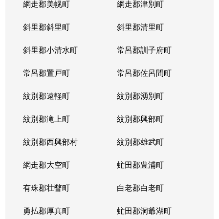
網走郡美幌町
網走郡津別町
平岸１条
1,900万円
南平岸
徒歩1
斜里郡斜里町
斜里郡清里町
平岸１条
1,600万円
南平岸
徒歩1
斜里郡小清水町
常呂郡訓子府町
平岸２条
2,800万円
澄川
徒歩6
常呂郡置戸町
常呂郡佐呂間町
平岸２条
320万円
澄川
徒歩8
紋別郡遠軽町
紋別郡湧別町
平岸２条
1,100万円
澄川
徒歩7
紋別郡滝上町
紋別郡興部町
平岸２条
4,200万円
平岸(札幌市営)
徒歩4
紋別郡西興部村
紋別郡雄武町
平岸２条
3,600万円
平岸(札幌市営)
徒歩2
網走郡大空町
虻田郡豊浦町
平岸２条
2,400万円
平岸(札幌市営)
徒歩4
有珠郡壮瞥町
白老郡白老町
平岸２条
2,700万円
平岸(札幌市営)
徒歩8
勇払郡厚真町
虻田郡洞爺湖町