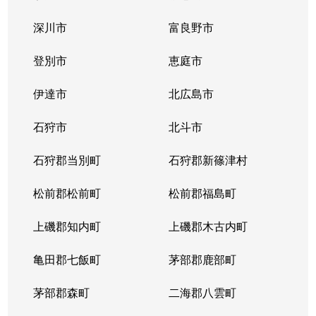
中の島１条
300万円
中の島
徒歩2
深川市
富良野市
中の島１条
790万円
中の島
徒歩2
登別市
恵庭市
中の島１条
280万円
中の島
徒歩2
伊達市
北広島市
中の島１条
2,000万円
中の島
徒歩8
石狩市
北斗市
中の島１条
400万円
中の島
徒歩4
石狩郡当別町
石狩郡新篠津村
中の島１条
930万円
中の島
徒歩1
松前郡松前町
松前郡福島町
中の島１条
440万円
南平岸
徒歩1
上磯郡知内町
上磯郡木古内町
中の島１条
1,400万円
南平岸
徒歩1
亀田郡七飯町
茅部郡鹿部町
中の島１条
980万円
南平岸
徒歩1
茅部郡森町
二海郡八雲町
中の島２条
350万円
澄川
徒歩1