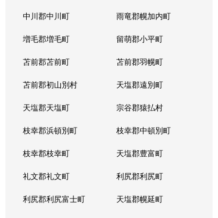
平岸１条
3,100万円
平岸(札幌市営)
徒歩6
中川郡中川町
雨竜郡幌加内町
平岸１条
1,800万円
平岸(札幌市営)
徒歩3
増毛郡増毛町
留萌郡小平町
平岸１条
苫前郡苫前町
2,600万円
苫前郡羽幌町
南平岸
徒歩1
苫前郡初山別村
天塩郡遠別町
平岸１条
2,100万円
南平岸
徒歩1
天塩郡天塩町
宗谷郡猿払村
平岸１条
1,300万円
南平岸
徒歩1
枝幸郡浜頓別町
枝幸郡中頓別町
平岸１条
1,300万円
南平岸
徒歩1
枝幸郡枝幸町
天塩郡豊富町
平岸１条
1,900万円
南平岸
徒歩1
礼文郡礼文町
利尻郡利尻町
平岸１条
1,400万円
南平岸
徒歩1
利尻郡利尻富士町
天塩郡幌延町
平岸１条
150万円
南平岸
徒歩1