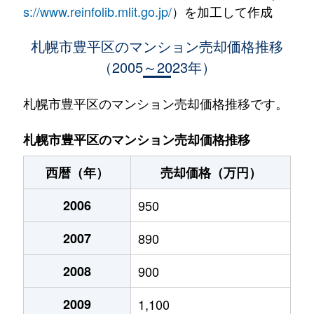
水車町
1,400万円
中の島
徒歩1
s://www.reinfolib.mlit.go.jp/
）を加工して作成
水車町
1,400万円
中の島
徒歩1
札幌市豊平区のマンション売却価格推移
（2005～2023年）
月寒中央通
2,500万円
月寒中央
徒歩2
月寒中央通
2,700万円
月寒中央
徒歩1
札幌市豊平区のマンション売却価格推移です。
月寒中央通
1,500万円
月寒中央
徒歩2
札幌市豊平区のマンション売却価格推移
月寒中央通
3,000万円
月寒中央
徒歩1
西暦（年）
売却価格（万円）
月寒中央通
2,000万円
月寒中央
徒歩1
2006
950
月寒中央通
260万円
月寒中央
徒歩3
2007
890
月寒中央通
3,000万円
月寒中央
徒歩1
2008
900
月寒中央通
3,300万円
福住
徒歩2
2009
1,100