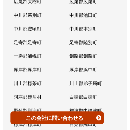
広尾郡大樹町
広尾郡広尾町
平岸３条
1,400万円
澄川
徒歩4
中川郡幕別町
中川郡池田町
平岸３条
1,500万円
澄川
徒歩6
中川郡豊頃町
中川郡本別町
平岸３条
280万円
平岸(札幌市営)
徒歩0
足寄郡足寄町
足寄郡陸別町
平岸３条
3,000万円
平岸(札幌市営)
徒歩7
十勝郡浦幌町
釧路郡釧路町
平岸３条
3,600万円
平岸(札幌市営)
徒歩4
厚岸郡厚岸町
厚岸郡浜中町
平岸３条
1,900万円
平岸(札幌市営)
徒歩7
川上郡標茶町
川上郡弟子屈町
平岸３条
2,500万円
南平岸
徒歩6
阿寒郡鶴居村
白糠郡白糠町
平岸３条
4,200万円
南平岸
徒歩4
野付郡別海町
標津郡中標津町
この会社
に問い合わせる
平岸３条
3,900万円
南平岸
徒歩1
標津郡標津町
目梨郡羅臼町