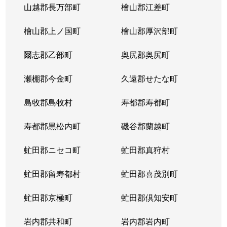
山越郡長万部町
檜山郡江差町
中の島２条
390万円
澄川
徒歩1
檜山郡上ノ国町
檜山郡厚沢部町
中の島２条
1,300万円
澄川
徒歩1
爾志郡乙部町
奥尻郡奥尻町
中の島２条
200万円
澄川
徒歩1
瀬棚郡今金町
久遠郡せたな町
中の島２条
2,100万円
中の島
徒歩3
島牧郡島牧村
寿都郡寿都町
中の島２条
330万円
中の島
徒歩2
寿都郡黒松内町
磯谷郡蘭越町
中の島２条
3,400万円
中の島
徒歩3
虻田郡ニセコ町
虻田郡真狩村
中の島２条
1,700万円
中の島
徒歩1
虻田郡留寿都村
虻田郡喜茂別町
中の島２条
240万円
南平岸
徒歩1
虻田郡京極町
虻田郡倶知安町
中の島２条
200万円
南平岸
徒歩1
岩内郡共和町
岩内郡岩内町