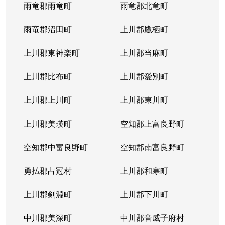
西岡４条
1,400万円
福住
徒歩2
雨竜郡雨竜町
雨竜郡北竜町
西岡４条
2,400万円
福住
徒歩2
雨竜郡沼田町
上川郡鷹栖町
西岡４条
2,100万円
福住
徒歩2
上川郡東神楽町
上川郡当麻町
平岸１条
580万円
澄川
徒歩1
上川郡比布町
上川郡愛別町
平岸１条
670万円
澄川
徒歩1
上川郡上川町
上川郡東川町
平岸１条
150万円
中の島
徒歩4
上川郡美瑛町
空知郡上富良野町
平岸１条
290万円
中の島
徒歩4
空知郡中富良野町
空知郡南富良野町
平岸１条
750万円
中の島
徒歩7
勇払郡占冠村
上川郡和寒町
平岸１条
1,700万円
中の島
徒歩5
上川郡剣淵町
上川郡下川町
平岸１条
2,500万円
中の島
徒歩6
中川郡美深町
中川郡音威子府村