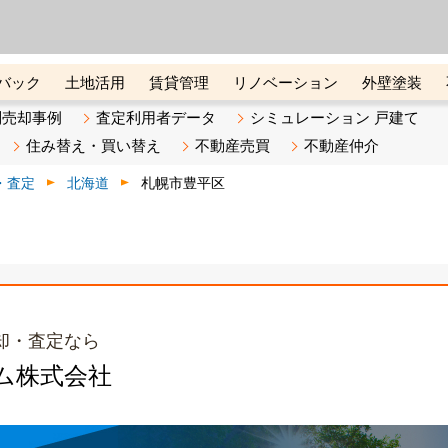
ーズ株式会社（東証グロース上
初めての方へ
ビスです 証券コード：4445
バック
土地活用
賃貸管理
リノベーション
外壁塗装
ライン講座
リビンマガジンBiz
不動産売却ご相談デスク
別売却事例
査定利用者データ
シミュレーション 戸建て
住み替え・買い替え
不動産売買
不動産仲介
・査定
北海道
札幌市豊平区
却・査定なら
ム株式会社