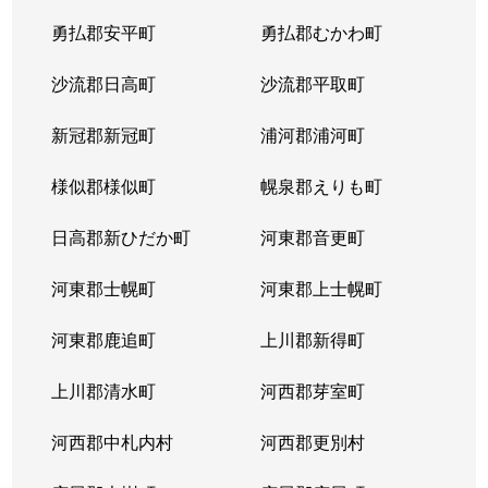
平岸２条
1,300万円
平岸(札幌市営)
徒歩6
勇払郡安平町
勇払郡むかわ町
平岸２条
3,000万円
平岸(札幌市営)
徒歩3
沙流郡日高町
沙流郡平取町
平岸２条
400万円
平岸(札幌市営)
徒歩2
新冠郡新冠町
浦河郡浦河町
平岸２条
1,700万円
平岸(札幌市営)
徒歩6
様似郡様似町
幌泉郡えりも町
平岸２条
2,700万円
南平岸
徒歩1
日高郡新ひだか町
河東郡音更町
平岸３条
1,600万円
澄川
徒歩4
河東郡士幌町
河東郡上士幌町
平岸３条
1,700万円
澄川
徒歩4
河東郡鹿追町
上川郡新得町
平岸３条
1,000万円
澄川
徒歩4
上川郡清水町
河西郡芽室町
平岸３条
1,400万円
澄川
徒歩6
河西郡中札内村
河西郡更別村
平岸３条
1,400万円
澄川
徒歩7