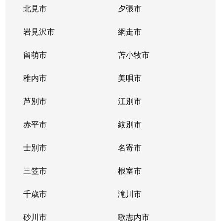
豊平３条
2,000万円
学園前(札幌)
徒歩9
北見市
夕張市
豊平４条
2,800万円
豊平公園
徒歩7
岩見沢市
網走市
豊平４条
留萌市
500万円
苫小牧市
豊平公園
徒歩8
稚内市
美唄市
豊平４条
880万円
豊平公園
徒歩8
芦別市
江別市
豊平６条
3,700万円
学園前(札幌)
徒歩3
赤平市
紋別市
豊平８条
450万円
学園前(札幌)
徒歩8
士別市
名寄市
豊平８条
3,000万円
豊平公園
徒歩1
三笠市
根室市
豊平９条
3,000万円
豊平公園
徒歩5
千歳市
滝川市
中の島１条
300万円
中の島
徒歩2
砂川市
歌志内市