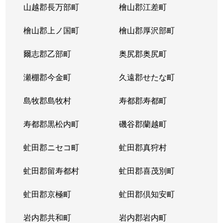
山越郡長万部町
檜山郡江差町
中の島２条
390万円
澄川
徒歩1
檜山郡上ノ国町
檜山郡厚沢部町
中の島２条
1,300万円
澄川
徒歩1
爾志郡乙部町
奥尻郡奥尻町
中の島２条
200万円
澄川
徒歩1
瀬棚郡今金町
久遠郡せたな町
中の島２条
2,100万円
中の島
徒歩3
島牧郡島牧村
寿都郡寿都町
中の島２条
330万円
中の島
徒歩2
寿都郡黒松内町
磯谷郡蘭越町
中の島２条
3,400万円
中の島
徒歩3
虻田郡ニセコ町
虻田郡真狩村
中の島２条
1,700万円
中の島
徒歩1
虻田郡留寿都村
虻田郡喜茂別町
中の島２条
240万円
南平岸
徒歩1
虻田郡京極町
虻田郡倶知安町
中の島２条
200万円
南平岸
徒歩1
岩内郡共和町
岩内郡岩内町