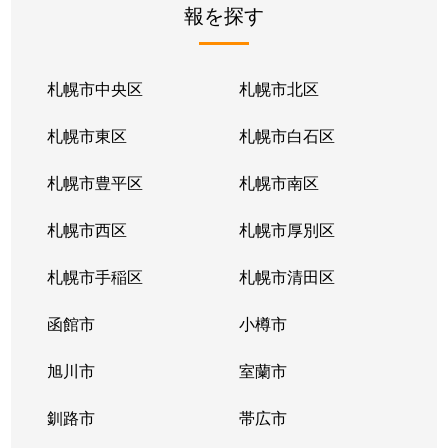
報を探す
月寒東２条
2,800万円
福住
徒歩1
月寒東２条
1,700万円
福住
徒歩1
札幌市中央区
札幌市北区
月寒東２条
770万円
福住
徒歩2
札幌市東区
札幌市白石区
月寒東３条
860万円
月寒中央
徒歩1
札幌市豊平区
札幌市南区
月寒東４条
1,900万円
月寒中央
徒歩2
札幌市西区
札幌市厚別区
月寒東４条
1,700万円
南郷7丁目
徒歩1
札幌市手稲区
札幌市清田区
月寒東５条
3,000万円
南郷7丁目
徒歩8
函館市
小樽市
豊平２条
2,400万円
東札幌
徒歩9
旭川市
室蘭市
豊平２条
3,100万円
東札幌
徒歩9
釧路市
帯広市