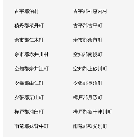
中の島２条
1,500万円
南平岸
徒歩1
古宇郡泊村
古宇郡神恵内村
西岡３条
1,700万円
月寒中央
徒歩1
積丹郡積丹町
古平郡古平町
西岡３条
2,700万円
月寒中央
徒歩1
余市郡仁木町
余市郡余市町
西岡３条
1,600万円
福住
徒歩4
余市郡赤井川村
空知郡南幌町
西岡３条
2,400万円
南平岸
徒歩2
空知郡奈井江町
空知郡上砂川町
西岡４条
2,500万円
月寒中央
徒歩1
夕張郡由仁町
夕張郡長沼町
西岡４条
1,500万円
福住
徒歩2
夕張郡栗山町
樺戸郡月形町
西岡４条
2,300万円
福住
徒歩2
樺戸郡浦臼町
樺戸郡新十津川町
西岡４条
800万円
福住
徒歩2
雨竜郡妹背牛町
雨竜郡秩父別町