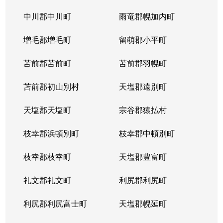
平岸１条
3,100万円
平岸(札幌市営)
徒歩6
中川郡中川町
雨竜郡幌加内町
平岸１条
1,800万円
平岸(札幌市営)
徒歩3
増毛郡増毛町
留萌郡小平町
平岸１条
苫前郡苫前町
2,600万円
苫前郡羽幌町
南平岸
徒歩1
苫前郡初山別村
天塩郡遠別町
平岸１条
2,100万円
南平岸
徒歩1
天塩郡天塩町
宗谷郡猿払村
平岸１条
1,300万円
南平岸
徒歩1
枝幸郡浜頓別町
枝幸郡中頓別町
平岸１条
1,300万円
南平岸
徒歩1
枝幸郡枝幸町
天塩郡豊富町
平岸１条
1,900万円
南平岸
徒歩1
礼文郡礼文町
利尻郡利尻町
平岸１条
1,400万円
南平岸
徒歩1
利尻郡利尻富士町
天塩郡幌延町
平岸１条
150万円
南平岸
徒歩1