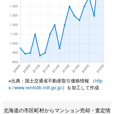
月寒東１条
3,200万円
福住
徒歩7
月寒東１条
1,200万円
福住
徒歩2
月寒東１条
3,400万円
福住
徒歩7
月寒東１条
3,500万円
福住
徒歩7
月寒東１条
800万円
福住
徒歩1
月寒東１条
1,900万円
福住
徒歩1
月寒東１条
1,100万円
福住
徒歩5
※出典：国土交通省不動産取引価格情報 （
http
月寒東２条
640万円
月寒中央
徒歩1
s://www.reinfolib.mlit.go.jp/
）を加工して作成
月寒東２条
2,300万円
福住
徒歩1
北海道の市区町村からマンション売却・査定情
月寒東２条
2,500万円
福住
徒歩1