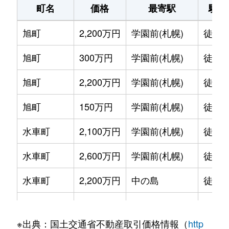
町名
価格
最寄駅
駅徒
旭町
2,200万円
学園前(札幌)
徒歩1
旭町
300万円
学園前(札幌)
徒歩6
旭町
2,200万円
学園前(札幌)
徒歩8
旭町
150万円
学園前(札幌)
徒歩6
水車町
2,100万円
学園前(札幌)
徒歩7
水車町
2,600万円
学園前(札幌)
徒歩6
水車町
2,200万円
中の島
徒歩1
水車町
2,500万円
中の島
徒歩1
※出典：国土交通省不動産取引価格情報（
http