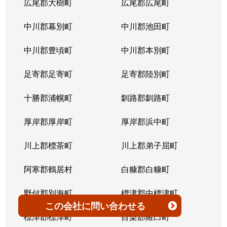
広尾郡大樹町
広尾郡広尾町
平岸３条
1,400万円
澄川
徒歩4
中川郡幕別町
中川郡池田町
平岸３条
1,500万円
澄川
徒歩6
中川郡豊頃町
中川郡本別町
平岸３条
280万円
平岸(札幌市営)
徒歩0
足寄郡足寄町
足寄郡陸別町
平岸３条
3,000万円
平岸(札幌市営)
徒歩7
十勝郡浦幌町
釧路郡釧路町
平岸３条
3,600万円
平岸(札幌市営)
徒歩4
厚岸郡厚岸町
厚岸郡浜中町
平岸３条
1,900万円
平岸(札幌市営)
徒歩7
川上郡標茶町
川上郡弟子屈町
平岸３条
2,500万円
南平岸
徒歩6
阿寒郡鶴居村
白糠郡白糠町
平岸３条
4,200万円
南平岸
徒歩4
野付郡別海町
標津郡中標津町
この会社
に問い合わせる
平岸３条
3,900万円
南平岸
徒歩1
標津郡標津町
目梨郡羅臼町