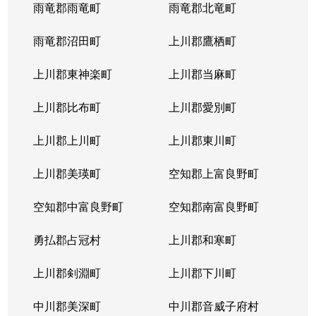
西岡４条
1,400万円
福住
徒歩2
雨竜郡雨竜町
雨竜郡北竜町
西岡４条
2,400万円
福住
徒歩2
雨竜郡沼田町
上川郡鷹栖町
西岡４条
2,100万円
福住
徒歩2
上川郡東神楽町
上川郡当麻町
平岸１条
580万円
澄川
徒歩1
上川郡比布町
上川郡愛別町
平岸１条
670万円
澄川
徒歩1
上川郡上川町
上川郡東川町
平岸１条
150万円
中の島
徒歩4
上川郡美瑛町
空知郡上富良野町
平岸１条
290万円
中の島
徒歩4
空知郡中富良野町
空知郡南富良野町
平岸１条
750万円
中の島
徒歩7
勇払郡占冠村
上川郡和寒町
平岸１条
1,700万円
中の島
徒歩5
上川郡剣淵町
上川郡下川町
平岸１条
2,500万円
中の島
徒歩6
中川郡美深町
中川郡音威子府村