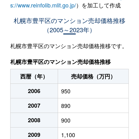
水車町
1,400万円
中の島
徒歩1
s://www.reinfolib.mlit.go.jp/
）を加工して作成
水車町
1,400万円
中の島
徒歩1
札幌市豊平区のマンション売却価格推移
（2005～2023年）
月寒中央通
2,500万円
月寒中央
徒歩2
月寒中央通
2,700万円
月寒中央
徒歩1
札幌市豊平区のマンション売却価格推移です。
月寒中央通
1,500万円
月寒中央
徒歩2
札幌市豊平区のマンション売却価格推移
月寒中央通
3,000万円
月寒中央
徒歩1
西暦（年）
売却価格（万円）
月寒中央通
2,000万円
月寒中央
徒歩1
2006
950
月寒中央通
260万円
月寒中央
徒歩3
2007
890
月寒中央通
3,000万円
月寒中央
徒歩1
2008
900
月寒中央通
3,300万円
福住
徒歩2
2009
1,100