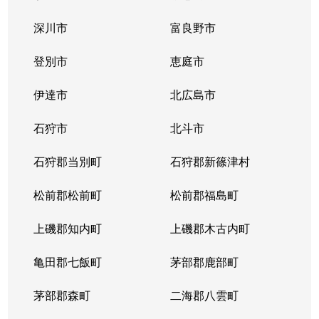
中の島１条
300万円
中の島
徒歩2
深川市
富良野市
中の島１条
790万円
中の島
徒歩2
登別市
恵庭市
中の島１条
280万円
中の島
徒歩2
伊達市
北広島市
中の島１条
2,000万円
中の島
徒歩8
石狩市
北斗市
中の島１条
400万円
中の島
徒歩4
石狩郡当別町
石狩郡新篠津村
中の島１条
930万円
中の島
徒歩1
松前郡松前町
松前郡福島町
中の島１条
440万円
南平岸
徒歩1
上磯郡知内町
上磯郡木古内町
中の島１条
1,400万円
南平岸
徒歩1
亀田郡七飯町
茅部郡鹿部町
中の島１条
980万円
南平岸
徒歩1
茅部郡森町
二海郡八雲町
中の島２条
350万円
澄川
徒歩1