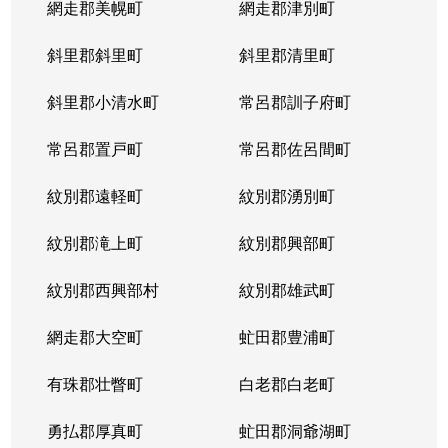
網走郡美幌町
網走郡津別町
平岸１条
1,900万円
南平岸
徒歩1
斜里郡斜里町
斜里郡清里町
平岸１条
1,600万円
南平岸
徒歩1
斜里郡小清水町
常呂郡訓子府町
平岸２条
2,800万円
澄川
徒歩6
常呂郡置戸町
常呂郡佐呂間町
平岸２条
320万円
澄川
徒歩8
紋別郡遠軽町
紋別郡湧別町
平岸２条
1,100万円
澄川
徒歩7
紋別郡滝上町
紋別郡興部町
平岸２条
4,200万円
平岸(札幌市営)
徒歩4
紋別郡西興部村
紋別郡雄武町
平岸２条
3,600万円
平岸(札幌市営)
徒歩2
網走郡大空町
虻田郡豊浦町
平岸２条
2,400万円
平岸(札幌市営)
徒歩4
有珠郡壮瞥町
白老郡白老町
平岸２条
2,700万円
平岸(札幌市営)
徒歩8
勇払郡厚真町
虻田郡洞爺湖町