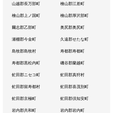
山越郡長万部町
檜山郡江差町
中の島２条
390万円
澄川
徒歩1
檜山郡上ノ国町
檜山郡厚沢部町
中の島２条
1,300万円
澄川
徒歩1
爾志郡乙部町
奥尻郡奥尻町
中の島２条
200万円
澄川
徒歩1
瀬棚郡今金町
久遠郡せたな町
中の島２条
2,100万円
中の島
徒歩3
島牧郡島牧村
寿都郡寿都町
中の島２条
330万円
中の島
徒歩2
寿都郡黒松内町
磯谷郡蘭越町
中の島２条
3,400万円
中の島
徒歩3
虻田郡ニセコ町
虻田郡真狩村
中の島２条
1,700万円
中の島
徒歩1
虻田郡留寿都村
虻田郡喜茂別町
中の島２条
240万円
南平岸
徒歩1
虻田郡京極町
虻田郡倶知安町
中の島２条
200万円
南平岸
徒歩1
岩内郡共和町
岩内郡岩内町