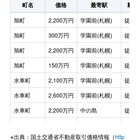
町名
価格
最寄駅
駅徒
旭町
2,200万円
学園前(札幌)
徒歩1
旭町
300万円
学園前(札幌)
徒歩6
旭町
2,200万円
学園前(札幌)
徒歩8
旭町
150万円
学園前(札幌)
徒歩6
水車町
2,100万円
学園前(札幌)
徒歩7
水車町
2,600万円
学園前(札幌)
徒歩6
水車町
2,200万円
中の島
徒歩1
水車町
2,500万円
中の島
徒歩1
※出典：国土交通省不動産取引価格情報（
http