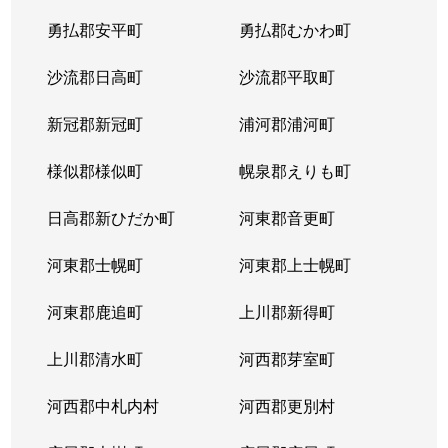
平岸２条
1,300万円
平岸(札幌市営)
徒歩6
勇払郡安平町
勇払郡むかわ町
平岸２条
3,000万円
平岸(札幌市営)
徒歩3
沙流郡日高町
沙流郡平取町
平岸２条
400万円
平岸(札幌市営)
徒歩2
新冠郡新冠町
浦河郡浦河町
平岸２条
1,700万円
平岸(札幌市営)
徒歩6
様似郡様似町
幌泉郡えりも町
平岸２条
2,700万円
南平岸
徒歩1
日高郡新ひだか町
河東郡音更町
平岸３条
1,600万円
澄川
徒歩4
河東郡士幌町
河東郡上士幌町
平岸３条
1,700万円
澄川
徒歩4
河東郡鹿追町
上川郡新得町
平岸３条
1,000万円
澄川
徒歩4
上川郡清水町
河西郡芽室町
平岸３条
1,400万円
澄川
徒歩6
河西郡中札内村
河西郡更別村
平岸３条
1,400万円
澄川
徒歩7