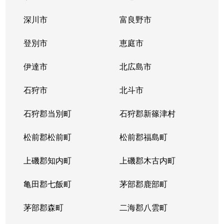
中の島１条
300万円
中の島
徒歩2
深川市
富良野市
中の島１条
790万円
中の島
徒歩2
登別市
恵庭市
中の島１条
280万円
中の島
徒歩2
伊達市
北広島市
中の島１条
2,000万円
中の島
徒歩8
石狩市
北斗市
中の島１条
400万円
中の島
徒歩4
石狩郡当別町
石狩郡新篠津村
中の島１条
930万円
中の島
徒歩1
松前郡松前町
松前郡福島町
中の島１条
440万円
南平岸
徒歩1
上磯郡知内町
上磯郡木古内町
中の島１条
1,400万円
南平岸
徒歩1
亀田郡七飯町
茅部郡鹿部町
中の島１条
980万円
南平岸
徒歩1
茅部郡森町
二海郡八雲町
中の島２条
350万円
澄川
徒歩1