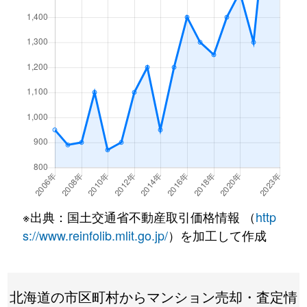
月寒東１条
3,200万円
福住
徒歩7
月寒東１条
1,200万円
福住
徒歩2
月寒東１条
3,400万円
福住
徒歩7
月寒東１条
3,500万円
福住
徒歩7
月寒東１条
800万円
福住
徒歩1
月寒東１条
1,900万円
福住
徒歩1
月寒東１条
1,100万円
福住
徒歩5
※出典：国土交通省不動産取引価格情報 （
http
月寒東２条
640万円
月寒中央
徒歩1
s://www.reinfolib.mlit.go.jp/
）を加工して作成
月寒東２条
2,300万円
福住
徒歩1
北海道の市区町村からマンション売却・査定情
月寒東２条
2,500万円
福住
徒歩1