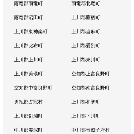
西岡４条
1,400万円
福住
徒歩2
雨竜郡雨竜町
雨竜郡北竜町
西岡４条
2,400万円
福住
徒歩2
雨竜郡沼田町
上川郡鷹栖町
西岡４条
2,100万円
福住
徒歩2
上川郡東神楽町
上川郡当麻町
平岸１条
580万円
澄川
徒歩1
上川郡比布町
上川郡愛別町
平岸１条
670万円
澄川
徒歩1
上川郡上川町
上川郡東川町
平岸１条
150万円
中の島
徒歩4
上川郡美瑛町
空知郡上富良野町
平岸１条
290万円
中の島
徒歩4
空知郡中富良野町
空知郡南富良野町
平岸１条
750万円
中の島
徒歩7
勇払郡占冠村
上川郡和寒町
平岸１条
1,700万円
中の島
徒歩5
上川郡剣淵町
上川郡下川町
平岸１条
2,500万円
中の島
徒歩6
中川郡美深町
中川郡音威子府村