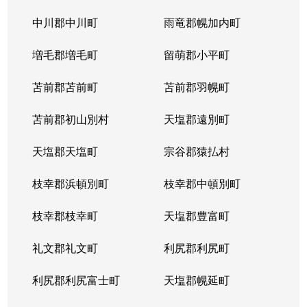
平岸１条
3,100万円
平岸(札幌市営)
徒歩6
中川郡中川町
雨竜郡幌加内町
平岸１条
1,800万円
平岸(札幌市営)
徒歩3
増毛郡増毛町
留萌郡小平町
平岸１条
苫前郡苫前町
2,600万円
苫前郡羽幌町
南平岸
徒歩1
苫前郡初山別村
天塩郡遠別町
平岸１条
2,100万円
南平岸
徒歩1
天塩郡天塩町
宗谷郡猿払村
平岸１条
1,300万円
南平岸
徒歩1
枝幸郡浜頓別町
枝幸郡中頓別町
平岸１条
1,300万円
南平岸
徒歩1
枝幸郡枝幸町
天塩郡豊富町
平岸１条
1,900万円
南平岸
徒歩1
礼文郡礼文町
利尻郡利尻町
平岸１条
1,400万円
南平岸
徒歩1
利尻郡利尻富士町
天塩郡幌延町
平岸１条
150万円
南平岸
徒歩1