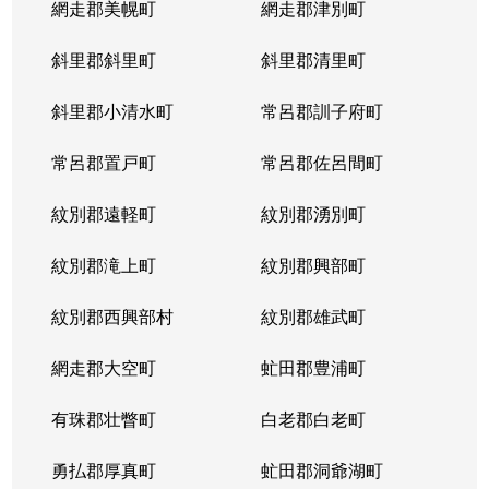
網走郡美幌町
網走郡津別町
平岸１条
1,900万円
南平岸
徒歩1
斜里郡斜里町
斜里郡清里町
平岸１条
1,600万円
南平岸
徒歩1
斜里郡小清水町
常呂郡訓子府町
平岸２条
2,800万円
澄川
徒歩6
常呂郡置戸町
常呂郡佐呂間町
平岸２条
320万円
澄川
徒歩8
紋別郡遠軽町
紋別郡湧別町
平岸２条
1,100万円
澄川
徒歩7
紋別郡滝上町
紋別郡興部町
平岸２条
4,200万円
平岸(札幌市営)
徒歩4
紋別郡西興部村
紋別郡雄武町
平岸２条
3,600万円
平岸(札幌市営)
徒歩2
網走郡大空町
虻田郡豊浦町
平岸２条
2,400万円
平岸(札幌市営)
徒歩4
有珠郡壮瞥町
白老郡白老町
平岸２条
2,700万円
平岸(札幌市営)
徒歩8
勇払郡厚真町
虻田郡洞爺湖町