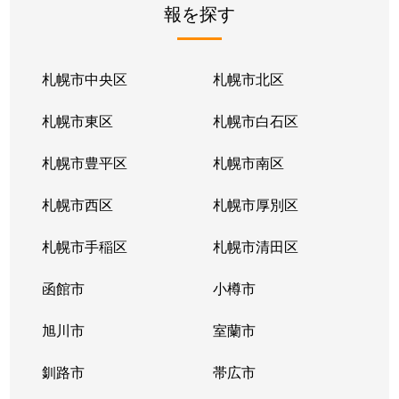
報を探す
月寒東２条
2,800万円
福住
徒歩1
月寒東２条
1,700万円
福住
徒歩1
札幌市中央区
札幌市北区
月寒東２条
770万円
福住
徒歩2
札幌市東区
札幌市白石区
月寒東３条
860万円
月寒中央
徒歩1
札幌市豊平区
札幌市南区
月寒東４条
1,900万円
月寒中央
徒歩2
札幌市西区
札幌市厚別区
月寒東４条
1,700万円
南郷7丁目
徒歩1
札幌市手稲区
札幌市清田区
月寒東５条
3,000万円
南郷7丁目
徒歩8
函館市
小樽市
豊平２条
2,400万円
東札幌
徒歩9
旭川市
室蘭市
豊平２条
3,100万円
東札幌
徒歩9
釧路市
帯広市