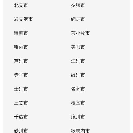
豊平３条
2,000万円
学園前(札幌)
徒歩9
北見市
夕張市
豊平４条
2,800万円
豊平公園
徒歩7
岩見沢市
網走市
豊平４条
留萌市
500万円
苫小牧市
豊平公園
徒歩8
稚内市
美唄市
豊平４条
880万円
豊平公園
徒歩8
芦別市
江別市
豊平６条
3,700万円
学園前(札幌)
徒歩3
赤平市
紋別市
豊平８条
450万円
学園前(札幌)
徒歩8
士別市
名寄市
豊平８条
3,000万円
豊平公園
徒歩1
三笠市
根室市
豊平９条
3,000万円
豊平公園
徒歩5
千歳市
滝川市
中の島１条
300万円
中の島
徒歩2
砂川市
歌志内市