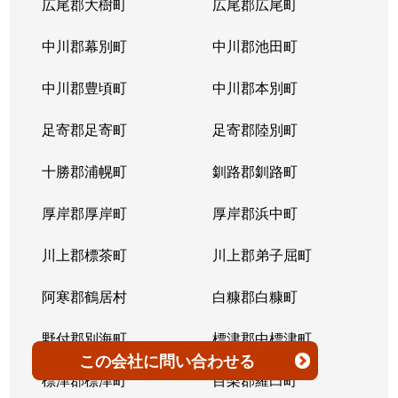
広尾郡大樹町
広尾郡広尾町
平岸３条
1,400万円
澄川
徒歩4
中川郡幕別町
中川郡池田町
平岸３条
1,500万円
澄川
徒歩6
中川郡豊頃町
中川郡本別町
平岸３条
280万円
平岸(札幌市営)
徒歩0
足寄郡足寄町
足寄郡陸別町
平岸３条
3,000万円
平岸(札幌市営)
徒歩7
十勝郡浦幌町
釧路郡釧路町
平岸３条
3,600万円
平岸(札幌市営)
徒歩4
厚岸郡厚岸町
厚岸郡浜中町
平岸３条
1,900万円
平岸(札幌市営)
徒歩7
川上郡標茶町
川上郡弟子屈町
平岸３条
2,500万円
南平岸
徒歩6
阿寒郡鶴居村
白糠郡白糠町
平岸３条
4,200万円
南平岸
徒歩4
野付郡別海町
標津郡中標津町
この会社
に問い合わせる
平岸３条
3,900万円
南平岸
徒歩1
標津郡標津町
目梨郡羅臼町