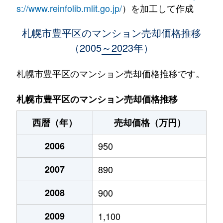
水車町
1,400万円
中の島
徒歩1
s://www.reinfolib.mlit.go.jp/
）を加工して作成
水車町
1,400万円
中の島
徒歩1
札幌市豊平区のマンション売却価格推移
（2005～2023年）
月寒中央通
2,500万円
月寒中央
徒歩2
月寒中央通
2,700万円
月寒中央
徒歩1
札幌市豊平区のマンション売却価格推移です。
月寒中央通
1,500万円
月寒中央
徒歩2
札幌市豊平区のマンション売却価格推移
月寒中央通
3,000万円
月寒中央
徒歩1
西暦（年）
売却価格（万円）
月寒中央通
2,000万円
月寒中央
徒歩1
2006
950
月寒中央通
260万円
月寒中央
徒歩3
2007
890
月寒中央通
3,000万円
月寒中央
徒歩1
2008
900
月寒中央通
3,300万円
福住
徒歩2
2009
1,100