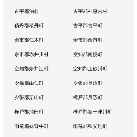
中の島２条
1,500万円
南平岸
徒歩1
古宇郡泊村
古宇郡神恵内村
西岡３条
1,700万円
月寒中央
徒歩1
積丹郡積丹町
古平郡古平町
西岡３条
2,700万円
月寒中央
徒歩1
余市郡仁木町
余市郡余市町
西岡３条
1,600万円
福住
徒歩4
余市郡赤井川村
空知郡南幌町
西岡３条
2,400万円
南平岸
徒歩2
空知郡奈井江町
空知郡上砂川町
西岡４条
2,500万円
月寒中央
徒歩1
夕張郡由仁町
夕張郡長沼町
西岡４条
1,500万円
福住
徒歩2
夕張郡栗山町
樺戸郡月形町
西岡４条
2,300万円
福住
徒歩2
樺戸郡浦臼町
樺戸郡新十津川町
西岡４条
800万円
福住
徒歩2
雨竜郡妹背牛町
雨竜郡秩父別町