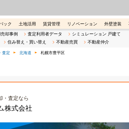
ーズ株式会社（東証グロース上
初めての方へ
ビスです 証券コード：4445
バック
土地活用
賃貸管理
リノベーション
外壁塗装
ライン講座
リビンマガジンBiz
不動産売却ご相談デスク
別売却事例
査定利用者データ
シミュレーション 戸建て
住み替え・買い替え
不動産売買
不動産仲介
・査定
北海道
札幌市豊平区
却・査定なら
ム株式会社