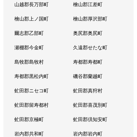
山越郡長万部町
檜山郡江差町
中の島２条
390万円
澄川
徒歩1
檜山郡上ノ国町
檜山郡厚沢部町
中の島２条
1,300万円
澄川
徒歩1
爾志郡乙部町
奥尻郡奥尻町
中の島２条
200万円
澄川
徒歩1
瀬棚郡今金町
久遠郡せたな町
中の島２条
2,100万円
中の島
徒歩3
島牧郡島牧村
寿都郡寿都町
中の島２条
330万円
中の島
徒歩2
寿都郡黒松内町
磯谷郡蘭越町
中の島２条
3,400万円
中の島
徒歩3
虻田郡ニセコ町
虻田郡真狩村
中の島２条
1,700万円
中の島
徒歩1
虻田郡留寿都村
虻田郡喜茂別町
中の島２条
240万円
南平岸
徒歩1
虻田郡京極町
虻田郡倶知安町
中の島２条
200万円
南平岸
徒歩1
岩内郡共和町
岩内郡岩内町