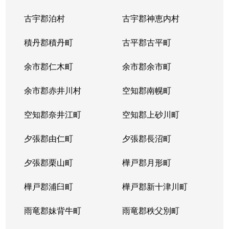
中の島２条
1,500万円
南平岸
徒歩1
古宇郡泊村
古宇郡神恵内村
西岡３条
1,700万円
月寒中央
徒歩1
積丹郡積丹町
古平郡古平町
西岡３条
2,700万円
月寒中央
徒歩1
余市郡仁木町
余市郡余市町
西岡３条
1,600万円
福住
徒歩4
余市郡赤井川村
空知郡南幌町
西岡３条
2,400万円
南平岸
徒歩2
空知郡奈井江町
空知郡上砂川町
西岡４条
2,500万円
月寒中央
徒歩1
夕張郡由仁町
夕張郡長沼町
西岡４条
1,500万円
福住
徒歩2
夕張郡栗山町
樺戸郡月形町
西岡４条
2,300万円
福住
徒歩2
樺戸郡浦臼町
樺戸郡新十津川町
西岡４条
800万円
福住
徒歩2
雨竜郡妹背牛町
雨竜郡秩父別町