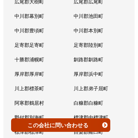
広尾郡大樹町
広尾郡広尾町
平岸３条
1,400万円
澄川
徒歩4
中川郡幕別町
中川郡池田町
平岸３条
1,500万円
澄川
徒歩6
中川郡豊頃町
中川郡本別町
平岸３条
280万円
平岸(札幌市営)
徒歩0
足寄郡足寄町
足寄郡陸別町
平岸３条
3,000万円
平岸(札幌市営)
徒歩7
十勝郡浦幌町
釧路郡釧路町
平岸３条
3,600万円
平岸(札幌市営)
徒歩4
厚岸郡厚岸町
厚岸郡浜中町
平岸３条
1,900万円
平岸(札幌市営)
徒歩7
川上郡標茶町
川上郡弟子屈町
平岸３条
2,500万円
南平岸
徒歩6
阿寒郡鶴居村
白糠郡白糠町
平岸３条
4,200万円
南平岸
徒歩4
野付郡別海町
標津郡中標津町
この会社
に問い合わせる
平岸３条
3,900万円
南平岸
徒歩1
標津郡標津町
目梨郡羅臼町