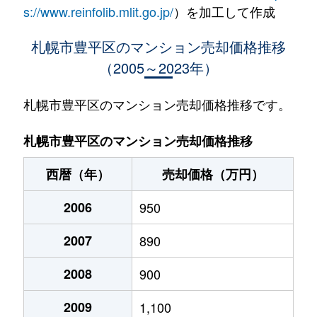
水車町
1,400万円
中の島
徒歩1
s://www.reinfolib.mlit.go.jp/
）を加工して作成
水車町
1,400万円
中の島
徒歩1
札幌市豊平区のマンション売却価格推移
（2005～2023年）
月寒中央通
2,500万円
月寒中央
徒歩2
月寒中央通
2,700万円
月寒中央
徒歩1
札幌市豊平区のマンション売却価格推移です。
月寒中央通
1,500万円
月寒中央
徒歩2
札幌市豊平区のマンション売却価格推移
月寒中央通
3,000万円
月寒中央
徒歩1
西暦（年）
売却価格（万円）
月寒中央通
2,000万円
月寒中央
徒歩1
2006
950
月寒中央通
260万円
月寒中央
徒歩3
2007
890
月寒中央通
3,000万円
月寒中央
徒歩1
2008
900
月寒中央通
3,300万円
福住
徒歩2
2009
1,100