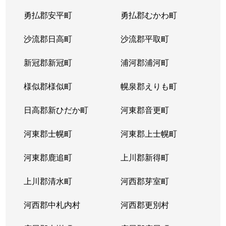
平岸２条
1,300万円
平岸(札幌市営)
徒歩6
勇払郡安平町
勇払郡むかわ町
平岸２条
3,000万円
平岸(札幌市営)
徒歩3
沙流郡日高町
沙流郡平取町
平岸２条
400万円
平岸(札幌市営)
徒歩2
新冠郡新冠町
浦河郡浦河町
平岸２条
1,700万円
平岸(札幌市営)
徒歩6
様似郡様似町
幌泉郡えりも町
平岸２条
2,700万円
南平岸
徒歩1
日高郡新ひだか町
河東郡音更町
平岸３条
1,600万円
澄川
徒歩4
河東郡士幌町
河東郡上士幌町
平岸３条
1,700万円
澄川
徒歩4
河東郡鹿追町
上川郡新得町
平岸３条
1,000万円
澄川
徒歩4
上川郡清水町
河西郡芽室町
平岸３条
1,400万円
澄川
徒歩6
河西郡中札内村
河西郡更別村
平岸３条
1,400万円
澄川
徒歩7