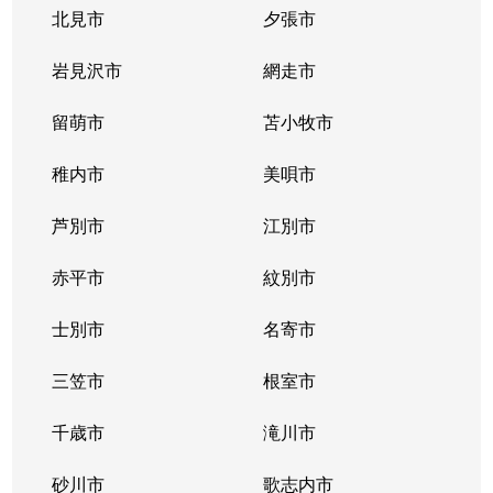
豊平３条
2,000万円
学園前(札幌)
徒歩9
北見市
夕張市
豊平４条
2,800万円
豊平公園
徒歩7
岩見沢市
網走市
豊平４条
留萌市
500万円
苫小牧市
豊平公園
徒歩8
稚内市
美唄市
豊平４条
880万円
豊平公園
徒歩8
芦別市
江別市
豊平６条
3,700万円
学園前(札幌)
徒歩3
赤平市
紋別市
豊平８条
450万円
学園前(札幌)
徒歩8
士別市
名寄市
豊平８条
3,000万円
豊平公園
徒歩1
三笠市
根室市
豊平９条
3,000万円
豊平公園
徒歩5
千歳市
滝川市
中の島１条
300万円
中の島
徒歩2
砂川市
歌志内市