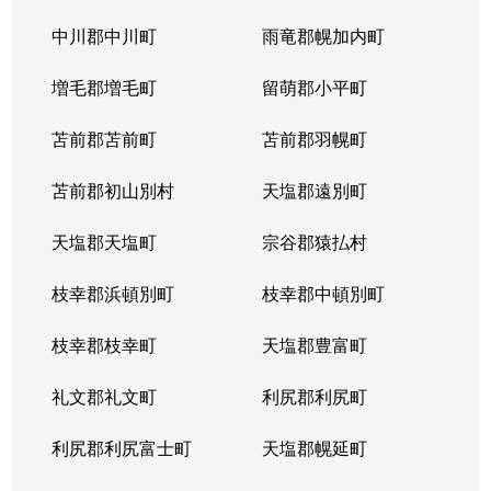
平岸１条
3,100万円
平岸(札幌市営)
徒歩6
中川郡中川町
雨竜郡幌加内町
平岸１条
1,800万円
平岸(札幌市営)
徒歩3
増毛郡増毛町
留萌郡小平町
平岸１条
苫前郡苫前町
2,600万円
苫前郡羽幌町
南平岸
徒歩1
苫前郡初山別村
天塩郡遠別町
平岸１条
2,100万円
南平岸
徒歩1
天塩郡天塩町
宗谷郡猿払村
平岸１条
1,300万円
南平岸
徒歩1
枝幸郡浜頓別町
枝幸郡中頓別町
平岸１条
1,300万円
南平岸
徒歩1
枝幸郡枝幸町
天塩郡豊富町
平岸１条
1,900万円
南平岸
徒歩1
礼文郡礼文町
利尻郡利尻町
平岸１条
1,400万円
南平岸
徒歩1
利尻郡利尻富士町
天塩郡幌延町
平岸１条
150万円
南平岸
徒歩1