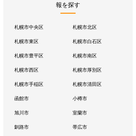
報を探す
月寒東２条
2,800万円
福住
徒歩1
月寒東２条
1,700万円
福住
徒歩1
札幌市中央区
札幌市北区
月寒東２条
770万円
福住
徒歩2
札幌市東区
札幌市白石区
月寒東３条
860万円
月寒中央
徒歩1
札幌市豊平区
札幌市南区
月寒東４条
1,900万円
月寒中央
徒歩2
札幌市西区
札幌市厚別区
月寒東４条
1,700万円
南郷7丁目
徒歩1
札幌市手稲区
札幌市清田区
月寒東５条
3,000万円
南郷7丁目
徒歩8
函館市
小樽市
豊平２条
2,400万円
東札幌
徒歩9
旭川市
室蘭市
豊平２条
3,100万円
東札幌
徒歩9
釧路市
帯広市