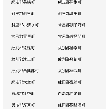
網走郡美幌町
網走郡津別町
平岸１条
1,900万円
南平岸
徒歩1
斜里郡斜里町
斜里郡清里町
平岸１条
1,600万円
南平岸
徒歩1
斜里郡小清水町
常呂郡訓子府町
平岸２条
2,800万円
澄川
徒歩6
常呂郡置戸町
常呂郡佐呂間町
平岸２条
320万円
澄川
徒歩8
紋別郡遠軽町
紋別郡湧別町
平岸２条
1,100万円
澄川
徒歩7
紋別郡滝上町
紋別郡興部町
平岸２条
4,200万円
平岸(札幌市営)
徒歩4
紋別郡西興部村
紋別郡雄武町
平岸２条
3,600万円
平岸(札幌市営)
徒歩2
網走郡大空町
虻田郡豊浦町
平岸２条
2,400万円
平岸(札幌市営)
徒歩4
有珠郡壮瞥町
白老郡白老町
平岸２条
2,700万円
平岸(札幌市営)
徒歩8
勇払郡厚真町
虻田郡洞爺湖町