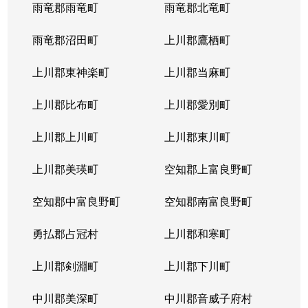
西岡４条
1,400万円
福住
徒歩2
雨竜郡雨竜町
雨竜郡北竜町
西岡４条
2,400万円
福住
徒歩2
雨竜郡沼田町
上川郡鷹栖町
西岡４条
2,100万円
福住
徒歩2
上川郡東神楽町
上川郡当麻町
平岸１条
580万円
澄川
徒歩1
上川郡比布町
上川郡愛別町
平岸１条
670万円
澄川
徒歩1
上川郡上川町
上川郡東川町
平岸１条
150万円
中の島
徒歩4
上川郡美瑛町
空知郡上富良野町
平岸１条
290万円
中の島
徒歩4
空知郡中富良野町
空知郡南富良野町
平岸１条
750万円
中の島
徒歩7
勇払郡占冠村
上川郡和寒町
平岸１条
1,700万円
中の島
徒歩5
上川郡剣淵町
上川郡下川町
平岸１条
2,500万円
中の島
徒歩6
中川郡美深町
中川郡音威子府村