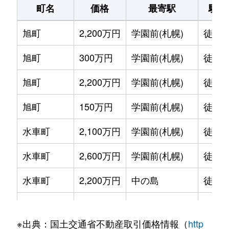
町名
価格
最寄駅
駅徒
旭町
2,200万円
学園前(札幌)
徒歩1
旭町
300万円
学園前(札幌)
徒歩6
旭町
2,200万円
学園前(札幌)
徒歩8
旭町
150万円
学園前(札幌)
徒歩6
水車町
2,100万円
学園前(札幌)
徒歩7
水車町
2,600万円
学園前(札幌)
徒歩6
水車町
2,200万円
中の島
徒歩1
水車町
2,500万円
中の島
徒歩1
※出典：国土交通省不動産取引価格情報（
http