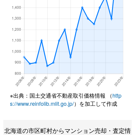
月寒東１条
3,200万円
福住
徒歩7
月寒東１条
1,200万円
福住
徒歩2
月寒東１条
3,400万円
福住
徒歩7
月寒東１条
3,500万円
福住
徒歩7
月寒東１条
800万円
福住
徒歩1
月寒東１条
1,900万円
福住
徒歩1
月寒東１条
1,100万円
福住
徒歩5
※出典：国土交通省不動産取引価格情報 （
http
月寒東２条
640万円
月寒中央
徒歩1
s://www.reinfolib.mlit.go.jp/
）を加工して作成
月寒東２条
2,300万円
福住
徒歩1
北海道の市区町村からマンション売却・査定情
月寒東２条
2,500万円
福住
徒歩1