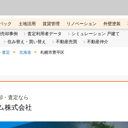
ーズ株式会社（東証グロース上
初めての方へ
ビスです 証券コード：4445
バック
土地活用
賃貸管理
リノベーション
外壁塗装
ライン講座
リビンマガジンBiz
不動産売却ご相談デスク
別売却事例
査定利用者データ
シミュレーション 戸建て
住み替え・買い替え
不動産売買
不動産仲介
・査定
北海道
札幌市豊平区
却・査定なら
ム株式会社