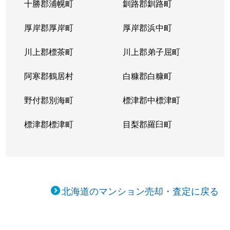
十勝郡浦幌町
釧路郡釧路町
厚岸郡厚岸町
厚岸郡浜中町
川上郡標茶町
川上郡弟子屈町
阿寒郡鶴居村
白糠郡白糠町
野付郡別海町
標津郡中標津町
標津郡標津町
目梨郡羅臼町
北海道のマンション売却・査定に戻る