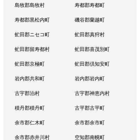
島牧郡島牧村
寿都郡寿都町
寿都郡黒松内町
磯谷郡蘭越町
虻田郡ニセコ町
虻田郡真狩村
虻田郡留寿都村
虻田郡喜茂別町
虻田郡京極町
虻田郡倶知安町
岩内郡共和町
岩内郡岩内町
古宇郡泊村
古宇郡神恵内村
積丹郡積丹町
古平郡古平町
余市郡仁木町
余市郡余市町
余市郡赤井川村
空知郡南幌町