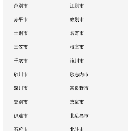
芦別市
江別市
真駒内南町
850万円
真駒内
徒歩16分
赤平市
紋別市
南３１条西
2,400万円
澄川
徒歩20分
士別市
名寄市
南３１条西
2,600万円
澄川
徒歩23分
三笠市
根室市
南３２条西
650万円
澄川
徒歩25分
千歳市
滝川市
南３２条西
300万円
澄川
徒歩23分
砂川市
歌志内市
南３３条西
1,600万円
澄川
徒歩23分
深川市
富良野市
南３４条西
250万円
澄川
徒歩28分
登別市
恵庭市
伊達市
北広島市
石狩市
北斗市