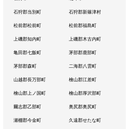
石狩郡当別町
石狩郡新篠津村
松前郡松前町
松前郡福島町
上磯郡知内町
上磯郡木古内町
亀田郡七飯町
茅部郡鹿部町
茅部郡森町
二海郡八雲町
山越郡長万部町
檜山郡江差町
檜山郡上ノ国町
檜山郡厚沢部町
爾志郡乙部町
奥尻郡奥尻町
瀬棚郡今金町
久遠郡せたな町