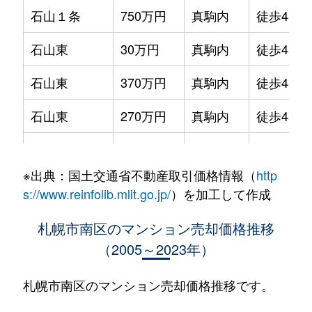
石山１条
750万円
真駒内
徒歩45分
石山東
30万円
真駒内
徒歩45分
石山東
370万円
真駒内
徒歩45分
石山東
270万円
真駒内
徒歩45分
石山東
94万円
真駒内
徒歩45分
※出典：国土交通省不動産取引価格情報（
http
石山東
50万円
真駒内
徒歩45分
s://www.reinfolib.mlit.go.jp/
）を加工して作成
石山東
110万円
真駒内
徒歩45分
札幌市南区のマンション売却価格推移
（2005～2023年）
川沿６条
1,700万円
真駒内
徒歩45分
川沿６条
1,800万円
真駒内
徒歩45分
札幌市南区のマンション売却価格推移です。