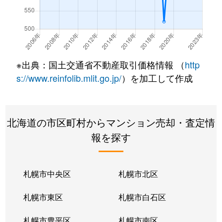
真駒内上町
330万円
真駒内
徒歩21分
真駒内上町
2,000万円
真駒内
徒歩16分
真駒内上町
2,100万円
真駒内
徒歩16分
※出典：国土交通省不動産取引価格情報 （
http
真駒内本町
400万円
真駒内
徒歩45分
s://www.reinfolib.mlit.go.jp/
）を加工して作成
真駒内本町
560万円
真駒内
徒歩25分
北海道の市区町村からマンション売却・査定情
真駒内本町
730万円
真駒内
徒歩25分
報を探す
真駒内本町
990万円
真駒内
徒歩28分
真駒内緑町
1,300万円
真駒内
徒歩12分
札幌市中央区
札幌市北区
真駒内緑町
620万円
真駒内
徒歩5分
札幌市東区
札幌市白石区
真駒内緑町
990万円
真駒内
徒歩12分
札幌市豊平区
札幌市南区