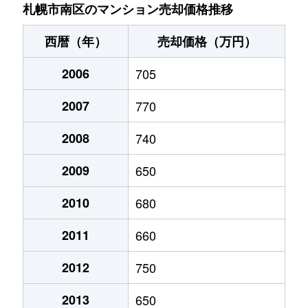
川沿９条
230万円
真駒内
徒歩45分
札幌市南区のマンション売却価格推移
川沿９条
660万円
真駒内
徒歩45分
西暦（年）
売却価格（万円）
川沿１７条
200万円
真駒内
徒歩45分
2006
705
北ノ沢
1,200万円
真駒内
徒歩45分
2007
770
北ノ沢
400万円
真駒内
徒歩45分
2008
740
定山渓温泉西
330万円
真駒内
徒歩2時
2009
650
定山渓温泉西
540万円
真駒内
徒歩14分
2010
680
2011
660
澄川１条
1,400万円
澄川
徒歩9分
2012
750
澄川２条
800万円
自衛隊前
徒歩7分
2013
650
澄川２条
1,900万円
自衛隊前
徒歩8分