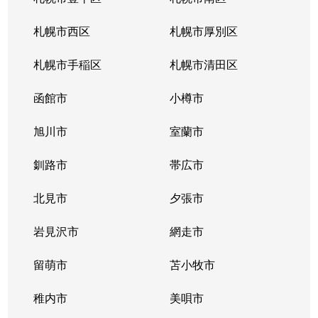
真駒内緑町
2,400万円
真駒内
徒歩11分
札幌市西区
札幌市厚別区
真駒内緑町
820万円
真駒内
徒歩4分
札幌市手稲区
札幌市清田区
真駒内緑町
950万円
真駒内
徒歩7分
函館市
小樽市
真駒内南町
350万円
真駒内
徒歩18分
旭川市
室蘭市
真駒内南町
50万円
真駒内
徒歩20分
釧路市
帯広市
真駒内南町
1,300万円
真駒内
徒歩18分
北見市
夕張市
真駒内南町
1,300万円
真駒内
徒歩14分
岩見沢市
網走市
真駒内南町
留萌市
1,300万円
苫小牧市
真駒内
徒歩19分
稚内市
美唄市
真駒内南町
1,100万円
真駒内
徒歩20分