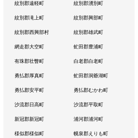
紋別郡遠軽町
紋別郡湧別町
紋別郡滝上町
紋別郡興部町
紋別郡西興部村
紋別郡雄武町
網走郡大空町
虻田郡豊浦町
有珠郡壮瞥町
白老郡白老町
勇払郡厚真町
虻田郡洞爺湖町
勇払郡安平町
勇払郡むかわ町
沙流郡日高町
沙流郡平取町
新冠郡新冠町
浦河郡浦河町
様似郡様似町
幌泉郡えりも町