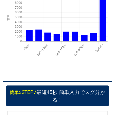
最短45秒 簡単入力でスグ分か
簡単3STEP♪
る！