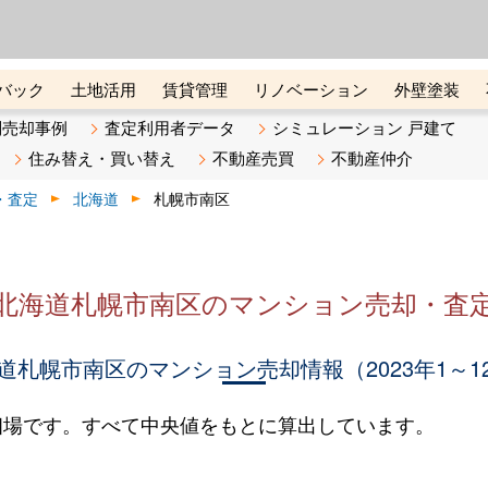
ーズ株式会社（東証グロース上
初めての方へ
ビスです 証券コード：4445
バック
土地活用
賃貸管理
リノベーション
外壁塗装
ライン講座
リビンマガジンBiz
不動産売却ご相談デスク
別売却事例
査定利用者データ
シミュレーション 戸建て
住み替え・買い替え
不動産売買
不動産仲介
・査定
北海道
札幌市南区
北海道札幌市南区のマンション売却・査
道札幌市南区のマンション売却情報（2023年1～1
相場です。すべて中央値をもとに算出しています。