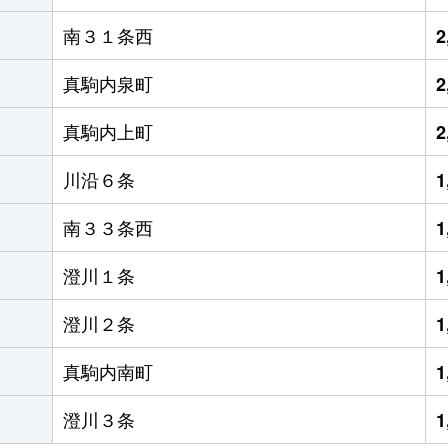
南３１条西
2
真駒内泉町
2
真駒内上町
2
川沿６条
1
南３３条西
1
澄川１条
1
澄川２条
1
真駒内南町
1
澄川３条
1