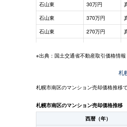
石山東
30万円
石山東
370万円
石山東
270万円
石山東
94万円
※出典：国土交通省不動産取引価格情報
石山東
50万円
石山東
110万円
札
川沿６条
1,700万円
札幌市南区のマンション売却価格推移
川沿６条
1,800万円
札幌市南区のマンション売却価格推移
川沿９条
230万円
西暦（年）
川沿９条
660万円