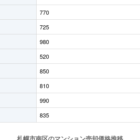
澄川
徒歩11分
70m²
築45年
770
澄川
徒歩6分
75m²
築49年
725
自衛隊前
徒歩8分
45m²
築38年
980
澄川
徒歩3分
55m²
築28年
520
澄川
徒歩4分
75m²
築26年
850
澄川
徒歩7分
80m²
築12年
810
澄川
徒歩4分
90m²
築16年
990
澄川
徒歩6分
140m²
築32年
835
澄川
徒歩4分
70m²
築44年