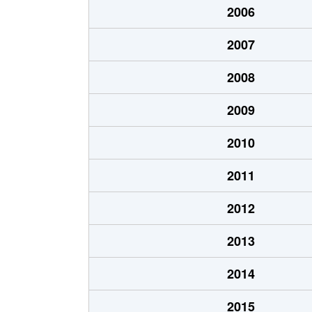
2006
川沿１７条
200万円
2007
北ノ沢
1,200万円
2008
北ノ沢
400万円
2009
定山渓温泉西
330万円
2010
定山渓温泉西
540万円
2011
澄川１条
1,400万円
2012
澄川２条
800万円
2013
澄川２条
1,900万円
2014
澄川２条
1,200万円
2015