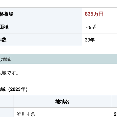
835万円
格相場
2
面積
70m
年数
33年
た地域
地域です。
（2023年）
地域名
澄川４条
2