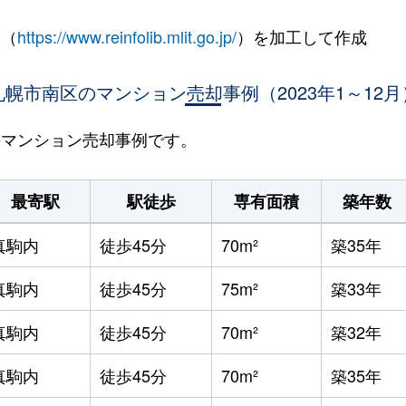
 （
https://www.reinfolib.mlit.go.jp/
）を加工して作成
札幌市南区のマンション売却事例（2023年1～12月
区のマンション売却事例です。
最寄駅
駅徒歩
専有面積
築年数
真駒内
徒歩45分
70m²
築35年
真駒内
徒歩45分
75m²
築33年
真駒内
徒歩45分
70m²
築32年
真駒内
徒歩45分
70m²
築35年