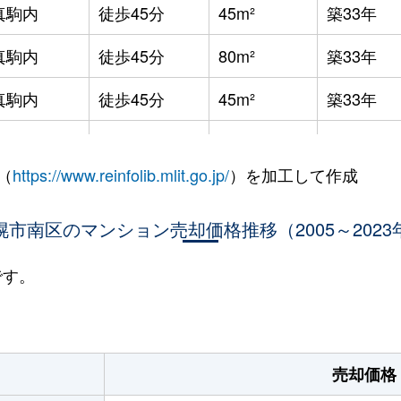
真駒内
徒歩45分
45m²
築33年
真駒内
徒歩45分
80m²
築33年
真駒内
徒歩45分
45m²
築33年
真駒内
徒歩45分
35m²
築33年
（
https://www.reinfolib.mlit.go.jp/
）を加工して作成
真駒内
徒歩45分
40m²
築33年
幌市南区のマンション売却価格推移（2005～2023
真駒内
徒歩45分
40m²
築33年
真駒内
徒歩45分
80m²
築29年
です。
真駒内
徒歩45分
80m²
築29年
真駒内
徒歩45分
90m²
築49年
売却価格
真駒内
徒歩45分
80m²
築48年