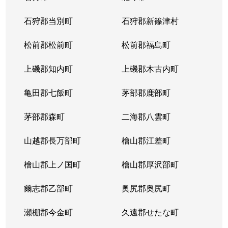
石狩郡当別町
石狩郡新篠津村
松前郡松前町
松前郡福島町
上磯郡知内町
上磯郡木古内町
亀田郡七飯町
茅部郡鹿部町
茅部郡森町
二海郡八雲町
山越郡長万部町
檜山郡江差町
檜山郡上ノ国町
檜山郡厚沢部町
爾志郡乙部町
奥尻郡奥尻町
瀬棚郡今金町
久遠郡せたな町