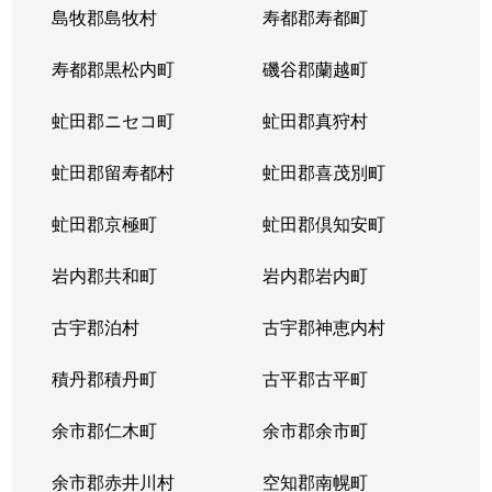
島牧郡島牧村
寿都郡寿都町
寿都郡黒松内町
磯谷郡蘭越町
虻田郡ニセコ町
虻田郡真狩村
虻田郡留寿都村
虻田郡喜茂別町
虻田郡京極町
虻田郡倶知安町
岩内郡共和町
岩内郡岩内町
古宇郡泊村
古宇郡神恵内村
積丹郡積丹町
古平郡古平町
余市郡仁木町
余市郡余市町
余市郡赤井川村
空知郡南幌町