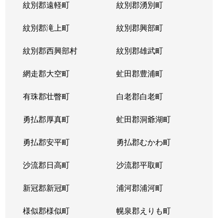
紋別郡遠軽町
紋別郡湧別町
紋別郡滝上町
紋別郡興部町
紋別郡西興部村
紋別郡雄武町
網走郡大空町
虻田郡豊浦町
有珠郡壮瞥町
白老郡白老町
勇払郡厚真町
虻田郡洞爺湖町
勇払郡安平町
勇払郡むかわ町
沙流郡日高町
沙流郡平取町
新冠郡新冠町
浦河郡浦河町
様似郡様似町
幌泉郡えりも町