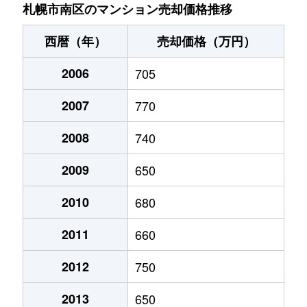
川沿９条
230万円
真駒内
徒歩45分
札幌市南区のマンション売却価格推移
川沿９条
660万円
真駒内
徒歩45分
西暦（年）
売却価格（万円）
川沿１７条
200万円
真駒内
徒歩45分
2006
705
北ノ沢
1,200万円
真駒内
徒歩45分
2007
770
北ノ沢
400万円
真駒内
徒歩45分
2008
740
定山渓温泉西
330万円
真駒内
徒歩2時
2009
650
定山渓温泉西
540万円
真駒内
徒歩14分
2010
680
2011
660
澄川１条
1,400万円
澄川
徒歩9分
2012
750
澄川２条
800万円
自衛隊前
徒歩7分
2013
650
澄川２条
1,900万円
自衛隊前
徒歩8分