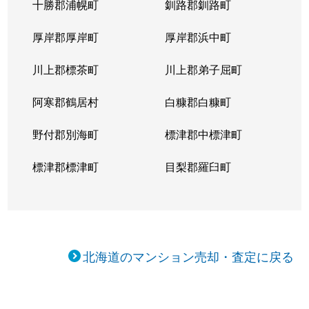
十勝郡浦幌町
釧路郡釧路町
厚岸郡厚岸町
厚岸郡浜中町
川上郡標茶町
川上郡弟子屈町
阿寒郡鶴居村
白糠郡白糠町
野付郡別海町
標津郡中標津町
標津郡標津町
目梨郡羅臼町
北海道のマンション売却・査定に戻る