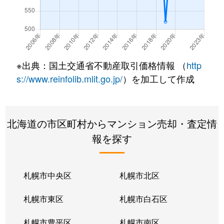
真駒内上町
330万円
真駒内
徒歩21分
真駒内上町
2,000万円
真駒内
徒歩16分
真駒内上町
2,100万円
真駒内
徒歩16分
※出典：国土交通省不動産取引価格情報 （
http
真駒内本町
400万円
真駒内
徒歩45分
s://www.reinfolib.mlit.go.jp/
）を加工して作成
真駒内本町
560万円
真駒内
徒歩25分
北海道の市区町村からマンション売却・査定情
真駒内本町
730万円
真駒内
徒歩25分
報を探す
真駒内本町
990万円
真駒内
徒歩28分
真駒内緑町
1,300万円
真駒内
徒歩12分
札幌市中央区
札幌市北区
真駒内緑町
620万円
真駒内
徒歩5分
札幌市東区
札幌市白石区
真駒内緑町
990万円
真駒内
徒歩12分
札幌市豊平区
札幌市南区