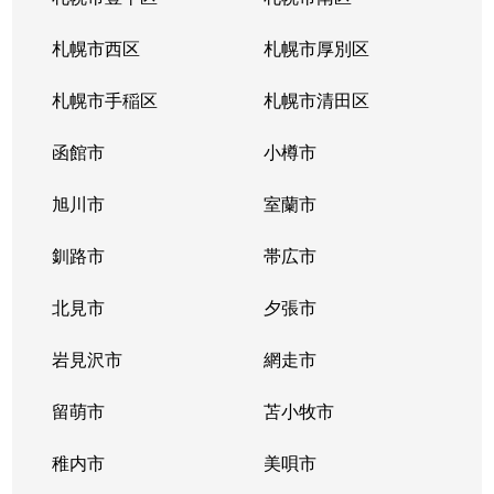
真駒内緑町
2,400万円
真駒内
徒歩11分
札幌市西区
札幌市厚別区
真駒内緑町
820万円
真駒内
徒歩4分
札幌市手稲区
札幌市清田区
真駒内緑町
950万円
真駒内
徒歩7分
函館市
小樽市
真駒内南町
350万円
真駒内
徒歩18分
旭川市
室蘭市
真駒内南町
50万円
真駒内
徒歩20分
釧路市
帯広市
真駒内南町
1,300万円
真駒内
徒歩18分
北見市
夕張市
真駒内南町
1,300万円
真駒内
徒歩14分
岩見沢市
網走市
真駒内南町
留萌市
1,300万円
苫小牧市
真駒内
徒歩19分
稚内市
美唄市
真駒内南町
1,100万円
真駒内
徒歩20分