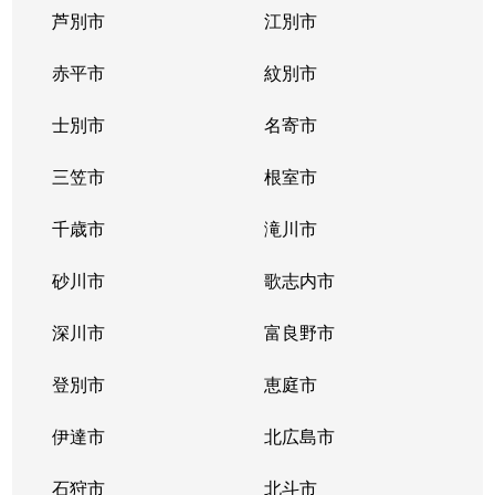
芦別市
江別市
真駒内南町
850万円
真駒内
徒歩16分
赤平市
紋別市
南３１条西
2,400万円
澄川
徒歩20分
士別市
名寄市
南３１条西
2,600万円
澄川
徒歩23分
三笠市
根室市
南３２条西
650万円
澄川
徒歩25分
千歳市
滝川市
南３２条西
300万円
澄川
徒歩23分
砂川市
歌志内市
南３３条西
1,600万円
澄川
徒歩23分
深川市
富良野市
南３４条西
250万円
澄川
徒歩28分
登別市
恵庭市
伊達市
北広島市
石狩市
北斗市