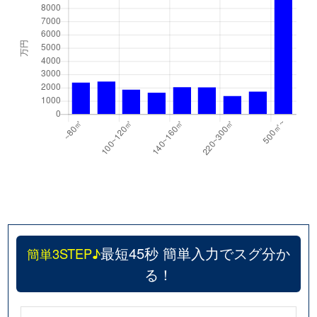
最短45秒 簡単入力でスグ分か
簡単3STEP♪
る！