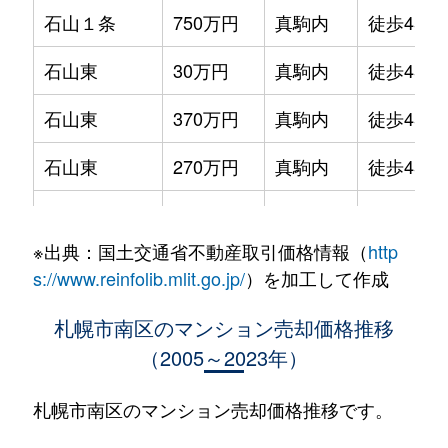
石山１条
750万円
真駒内
徒歩45分
石山東
30万円
真駒内
徒歩45分
石山東
370万円
真駒内
徒歩45分
石山東
270万円
真駒内
徒歩45分
石山東
94万円
真駒内
徒歩45分
※出典：国土交通省不動産取引価格情報（
http
石山東
50万円
真駒内
徒歩45分
s://www.reinfolib.mlit.go.jp/
）を加工して作成
石山東
110万円
真駒内
徒歩45分
札幌市南区のマンション売却価格推移
（2005～2023年）
川沿６条
1,700万円
真駒内
徒歩45分
川沿６条
1,800万円
真駒内
徒歩45分
札幌市南区のマンション売却価格推移です。