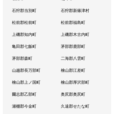
石狩郡当別町
石狩郡新篠津村
松前郡松前町
松前郡福島町
上磯郡知内町
上磯郡木古内町
亀田郡七飯町
茅部郡鹿部町
茅部郡森町
二海郡八雲町
山越郡長万部町
檜山郡江差町
檜山郡上ノ国町
檜山郡厚沢部町
爾志郡乙部町
奥尻郡奥尻町
瀬棚郡今金町
久遠郡せたな町