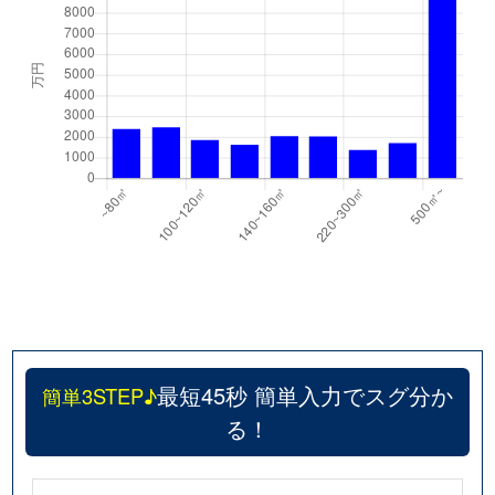
最短45秒 簡単入力でスグ分か
簡単3STEP♪
る！