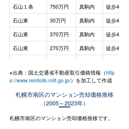
石山１条
750万円
真駒内
徒歩45分
石山東
30万円
真駒内
徒歩45分
石山東
370万円
真駒内
徒歩45分
石山東
270万円
真駒内
徒歩45分
石山東
94万円
真駒内
徒歩45分
※出典：国土交通省不動産取引価格情報（
http
石山東
50万円
真駒内
徒歩45分
s://www.reinfolib.mlit.go.jp/
）を加工して作成
石山東
110万円
真駒内
徒歩45分
札幌市南区のマンション売却価格推移
（2005～2023年）
川沿６条
1,700万円
真駒内
徒歩45分
川沿６条
1,800万円
真駒内
徒歩45分
札幌市南区のマンション売却価格推移です。