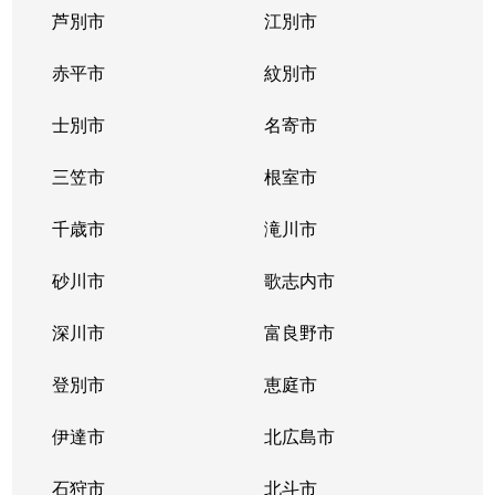
芦別市
江別市
真駒内南町
850万円
真駒内
徒歩16分
赤平市
紋別市
南３１条西
2,400万円
澄川
徒歩20分
士別市
名寄市
南３１条西
2,600万円
澄川
徒歩23分
三笠市
根室市
南３２条西
650万円
澄川
徒歩25分
千歳市
滝川市
南３２条西
300万円
澄川
徒歩23分
砂川市
歌志内市
南３３条西
1,600万円
澄川
徒歩23分
深川市
富良野市
南３４条西
250万円
澄川
徒歩28分
登別市
恵庭市
伊達市
北広島市
石狩市
北斗市