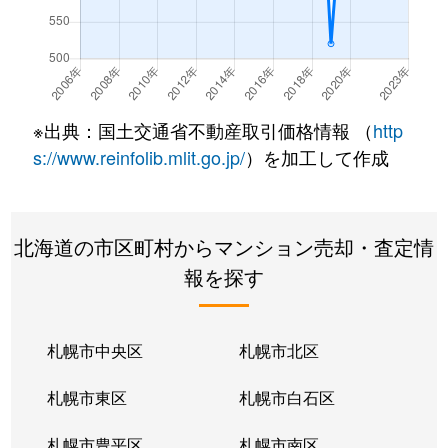
真駒内上町
330万円
真駒内
徒歩21分
真駒内上町
2,000万円
真駒内
徒歩16分
真駒内上町
2,100万円
真駒内
徒歩16分
※出典：国土交通省不動産取引価格情報 （
http
真駒内本町
400万円
真駒内
徒歩45分
s://www.reinfolib.mlit.go.jp/
）を加工して作成
真駒内本町
560万円
真駒内
徒歩25分
北海道の市区町村からマンション売却・査定情
真駒内本町
730万円
真駒内
徒歩25分
報を探す
真駒内本町
990万円
真駒内
徒歩28分
真駒内緑町
1,300万円
真駒内
徒歩12分
札幌市中央区
札幌市北区
真駒内緑町
620万円
真駒内
徒歩5分
札幌市東区
札幌市白石区
真駒内緑町
990万円
真駒内
徒歩12分
札幌市豊平区
札幌市南区