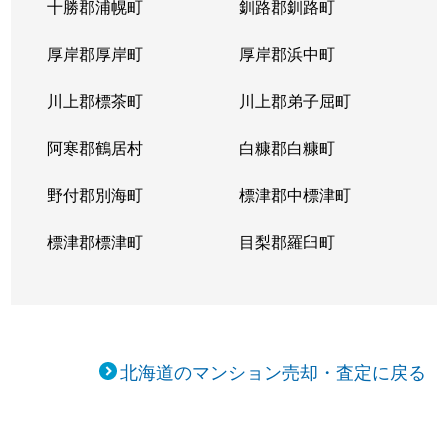
十勝郡浦幌町
釧路郡釧路町
厚岸郡厚岸町
厚岸郡浜中町
川上郡標茶町
川上郡弟子屈町
阿寒郡鶴居村
白糠郡白糠町
野付郡別海町
標津郡中標津町
標津郡標津町
目梨郡羅臼町
北海道のマンション売却・査定に戻る