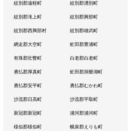
紋別郡遠軽町
紋別郡湧別町
紋別郡滝上町
紋別郡興部町
紋別郡西興部村
紋別郡雄武町
網走郡大空町
虻田郡豊浦町
有珠郡壮瞥町
白老郡白老町
勇払郡厚真町
虻田郡洞爺湖町
勇払郡安平町
勇払郡むかわ町
沙流郡日高町
沙流郡平取町
新冠郡新冠町
浦河郡浦河町
様似郡様似町
幌泉郡えりも町