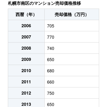
川沿９条
230万円
真駒内
徒歩45分
札幌市南区のマンション売却価格推移
川沿９条
660万円
真駒内
徒歩45分
西暦（年）
売却価格（万円）
川沿１７条
200万円
真駒内
徒歩45分
2006
705
北ノ沢
1,200万円
真駒内
徒歩45分
2007
770
北ノ沢
400万円
真駒内
徒歩45分
2008
740
定山渓温泉西
330万円
真駒内
徒歩2時
2009
650
定山渓温泉西
540万円
真駒内
徒歩14分
2010
680
2011
660
澄川１条
1,400万円
澄川
徒歩9分
2012
750
澄川２条
800万円
自衛隊前
徒歩7分
2013
650
澄川２条
1,900万円
自衛隊前
徒歩8分