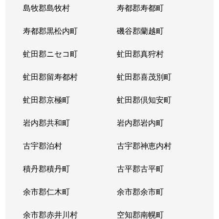
島牧郡島牧村
寿都郡寿都町
寿都郡黒松内町
磯谷郡蘭越町
虻田郡ニセコ町
虻田郡真狩村
虻田郡留寿都村
虻田郡喜茂別町
虻田郡京極町
虻田郡倶知安町
岩内郡共和町
岩内郡岩内町
古宇郡泊村
古宇郡神恵内村
積丹郡積丹町
古平郡古平町
余市郡仁木町
余市郡余市町
余市郡赤井川村
空知郡南幌町