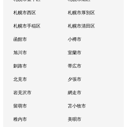
真駒内緑町
2,400万円
真駒内
徒歩11分
札幌市西区
札幌市厚別区
真駒内緑町
820万円
真駒内
徒歩4分
札幌市手稲区
札幌市清田区
真駒内緑町
950万円
真駒内
徒歩7分
函館市
小樽市
真駒内南町
350万円
真駒内
徒歩18分
旭川市
室蘭市
真駒内南町
50万円
真駒内
徒歩20分
釧路市
帯広市
真駒内南町
1,300万円
真駒内
徒歩18分
北見市
夕張市
真駒内南町
1,300万円
真駒内
徒歩14分
岩見沢市
網走市
真駒内南町
留萌市
1,300万円
苫小牧市
真駒内
徒歩19分
稚内市
美唄市
真駒内南町
1,100万円
真駒内
徒歩20分