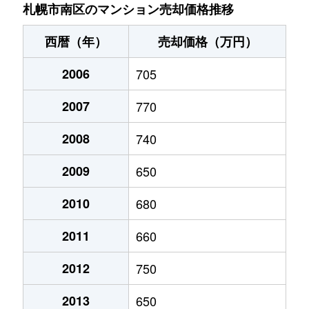
川沿９条
230万円
真駒内
徒歩45分
札幌市南区のマンション売却価格推移
川沿９条
660万円
真駒内
徒歩45分
西暦（年）
売却価格（万円）
川沿１７条
200万円
真駒内
徒歩45分
2006
705
北ノ沢
1,200万円
真駒内
徒歩45分
2007
770
北ノ沢
400万円
真駒内
徒歩45分
2008
740
定山渓温泉西
330万円
真駒内
徒歩2時
2009
650
定山渓温泉西
540万円
真駒内
徒歩14分
2010
680
2011
660
澄川１条
1,400万円
澄川
徒歩9分
2012
750
澄川２条
800万円
自衛隊前
徒歩7分
2013
650
澄川２条
1,900万円
自衛隊前
徒歩8分