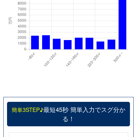
最短45秒 簡単入力でスグ分か
簡単3STEP♪
る！