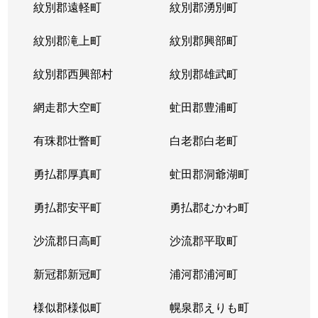
紋別郡遠軽町
紋別郡湧別町
紋別郡滝上町
紋別郡興部町
紋別郡西興部村
紋別郡雄武町
網走郡大空町
虻田郡豊浦町
有珠郡壮瞥町
白老郡白老町
勇払郡厚真町
虻田郡洞爺湖町
勇払郡安平町
勇払郡むかわ町
沙流郡日高町
沙流郡平取町
新冠郡新冠町
浦河郡浦河町
様似郡様似町
幌泉郡えりも町