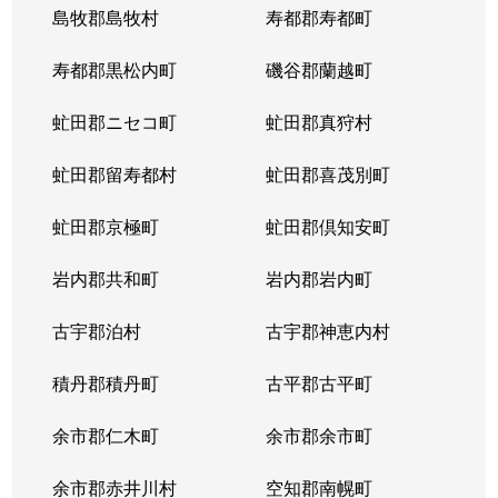
島牧郡島牧村
寿都郡寿都町
寿都郡黒松内町
磯谷郡蘭越町
虻田郡ニセコ町
虻田郡真狩村
虻田郡留寿都村
虻田郡喜茂別町
虻田郡京極町
虻田郡倶知安町
岩内郡共和町
岩内郡岩内町
古宇郡泊村
古宇郡神恵内村
積丹郡積丹町
古平郡古平町
余市郡仁木町
余市郡余市町
余市郡赤井川村
空知郡南幌町