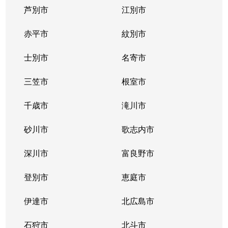
芦別市
江別市
真駒内南町
850万円
真駒内
徒歩16分
赤平市
紋別市
南３１条西
2,400万円
澄川
徒歩20分
士別市
名寄市
南３１条西
2,600万円
澄川
徒歩23分
三笠市
根室市
南３２条西
650万円
澄川
徒歩25分
千歳市
滝川市
南３２条西
300万円
澄川
徒歩23分
砂川市
歌志内市
南３３条西
1,600万円
澄川
徒歩23分
深川市
富良野市
南３４条西
250万円
澄川
徒歩28分
登別市
恵庭市
伊達市
北広島市
石狩市
北斗市