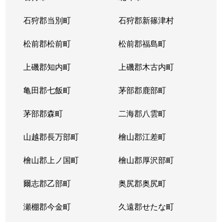
石狩郡当別町
石狩郡新篠津村
松前郡松前町
松前郡福島町
上磯郡知内町
上磯郡木古内町
亀田郡七飯町
茅部郡鹿部町
茅部郡森町
二海郡八雲町
山越郡長万部町
檜山郡江差町
檜山郡上ノ国町
檜山郡厚沢部町
爾志郡乙部町
奥尻郡奥尻町
瀬棚郡今金町
久遠郡せたな町