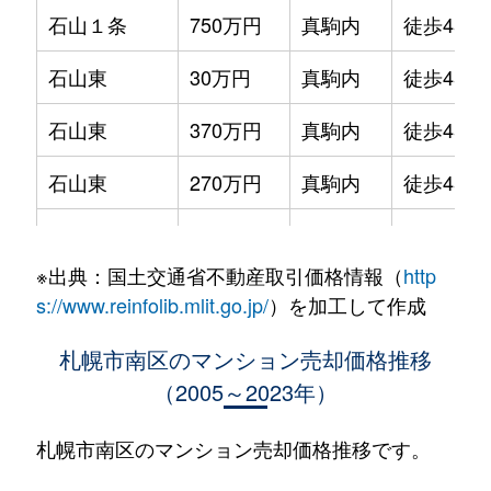
石山１条
750万円
真駒内
徒歩45分
石山東
30万円
真駒内
徒歩45分
石山東
370万円
真駒内
徒歩45分
石山東
270万円
真駒内
徒歩45分
石山東
94万円
真駒内
徒歩45分
※出典：国土交通省不動産取引価格情報（
http
石山東
50万円
真駒内
徒歩45分
s://www.reinfolib.mlit.go.jp/
）を加工して作成
石山東
110万円
真駒内
徒歩45分
札幌市南区のマンション売却価格推移
（2005～2023年）
川沿６条
1,700万円
真駒内
徒歩45分
川沿６条
1,800万円
真駒内
徒歩45分
札幌市南区のマンション売却価格推移です。