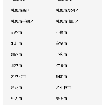
真駒内緑町
2,400万円
真駒内
徒歩11分
札幌市西区
札幌市厚別区
真駒内緑町
820万円
真駒内
徒歩4分
札幌市手稲区
札幌市清田区
真駒内緑町
950万円
真駒内
徒歩7分
函館市
小樽市
真駒内南町
350万円
真駒内
徒歩18分
旭川市
室蘭市
真駒内南町
50万円
真駒内
徒歩20分
釧路市
帯広市
真駒内南町
1,300万円
真駒内
徒歩18分
北見市
夕張市
真駒内南町
1,300万円
真駒内
徒歩14分
岩見沢市
網走市
真駒内南町
留萌市
1,300万円
苫小牧市
真駒内
徒歩19分
稚内市
美唄市
真駒内南町
1,100万円
真駒内
徒歩20分