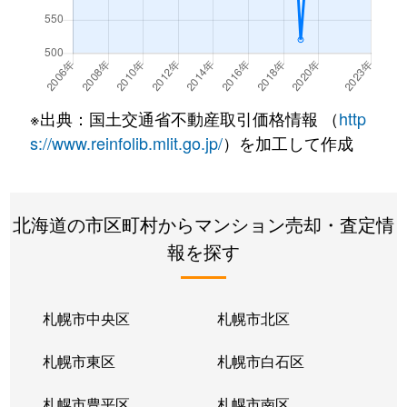
真駒内上町
330万円
真駒内
徒歩21分
真駒内上町
2,000万円
真駒内
徒歩16分
真駒内上町
2,100万円
真駒内
徒歩16分
※出典：国土交通省不動産取引価格情報 （
http
真駒内本町
400万円
真駒内
徒歩45分
s://www.reinfolib.mlit.go.jp/
）を加工して作成
真駒内本町
560万円
真駒内
徒歩25分
北海道の市区町村からマンション売却・査定情
真駒内本町
730万円
真駒内
徒歩25分
報を探す
真駒内本町
990万円
真駒内
徒歩28分
真駒内緑町
1,300万円
真駒内
徒歩12分
札幌市中央区
札幌市北区
真駒内緑町
620万円
真駒内
徒歩5分
札幌市東区
札幌市白石区
真駒内緑町
990万円
真駒内
徒歩12分
札幌市豊平区
札幌市南区