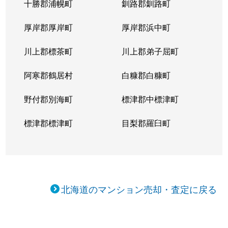
十勝郡浦幌町
釧路郡釧路町
厚岸郡厚岸町
厚岸郡浜中町
川上郡標茶町
川上郡弟子屈町
阿寒郡鶴居村
白糠郡白糠町
野付郡別海町
標津郡中標津町
標津郡標津町
目梨郡羅臼町
北海道のマンション売却・査定に戻る