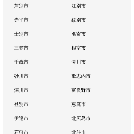
芦別市
江別市
真駒内南町
850万円
真駒内
徒歩16分
赤平市
紋別市
南３１条西
2,400万円
澄川
徒歩20分
士別市
名寄市
南３１条西
2,600万円
澄川
徒歩23分
三笠市
根室市
南３２条西
650万円
澄川
徒歩25分
千歳市
滝川市
南３２条西
300万円
澄川
徒歩23分
砂川市
歌志内市
南３３条西
1,600万円
澄川
徒歩23分
深川市
富良野市
南３４条西
250万円
澄川
徒歩28分
登別市
恵庭市
伊達市
北広島市
石狩市
北斗市