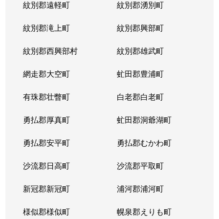
紋別郡遠軽町
紋別郡湧別町
紋別郡滝上町
紋別郡興部町
紋別郡西興部村
紋別郡雄武町
網走郡大空町
虻田郡豊浦町
有珠郡壮瞥町
白老郡白老町
勇払郡厚真町
虻田郡洞爺湖町
勇払郡安平町
勇払郡むかわ町
沙流郡日高町
沙流郡平取町
新冠郡新冠町
浦河郡浦河町
様似郡様似町
幌泉郡えりも町