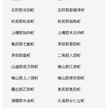
石狩郡当別町
石狩郡新篠津村
松前郡松前町
松前郡福島町
上磯郡知内町
上磯郡木古内町
亀田郡七飯町
茅部郡鹿部町
茅部郡森町
二海郡八雲町
山越郡長万部町
檜山郡江差町
檜山郡上ノ国町
檜山郡厚沢部町
爾志郡乙部町
奥尻郡奥尻町
瀬棚郡今金町
久遠郡せたな町