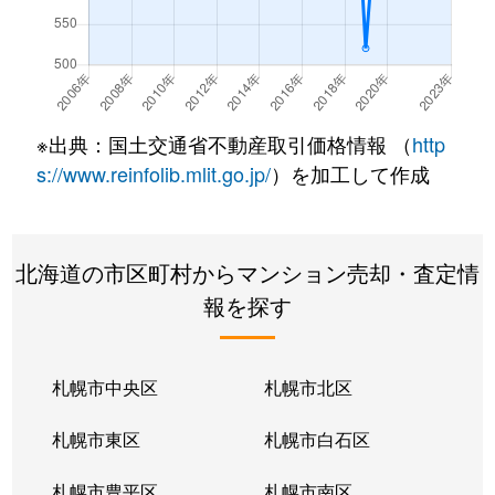
真駒内上町
330万円
真駒内
徒歩21分
真駒内上町
2,000万円
真駒内
徒歩16分
真駒内上町
2,100万円
真駒内
徒歩16分
※出典：国土交通省不動産取引価格情報 （
http
真駒内本町
400万円
真駒内
徒歩45分
s://www.reinfolib.mlit.go.jp/
）を加工して作成
真駒内本町
560万円
真駒内
徒歩25分
北海道の市区町村からマンション売却・査定情
真駒内本町
730万円
真駒内
徒歩25分
報を探す
真駒内本町
990万円
真駒内
徒歩28分
真駒内緑町
1,300万円
真駒内
徒歩12分
札幌市中央区
札幌市北区
真駒内緑町
620万円
真駒内
徒歩5分
札幌市東区
札幌市白石区
真駒内緑町
990万円
真駒内
徒歩12分
札幌市豊平区
札幌市南区