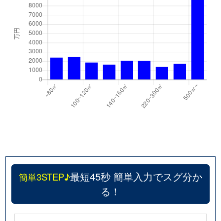
最短45秒 簡単入力でスグ分か
簡単3STEP♪
る！