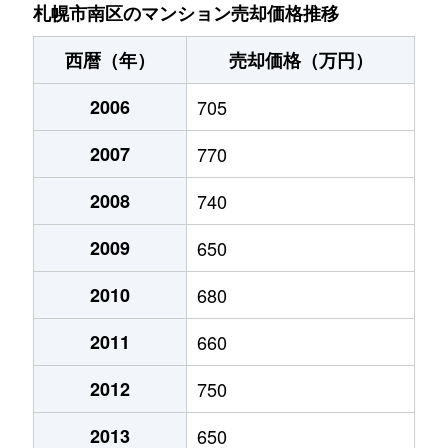
川沿９条
230万円
真駒内
徒歩45分
札幌市南区のマンション売却価格推移
川沿９条
660万円
真駒内
徒歩45分
西暦（年）
売却価格（万円）
川沿１７条
200万円
真駒内
徒歩45分
2006
705
北ノ沢
1,200万円
真駒内
徒歩45分
2007
770
北ノ沢
400万円
真駒内
徒歩45分
2008
740
定山渓温泉西
330万円
真駒内
徒歩2時
2009
650
定山渓温泉西
540万円
真駒内
徒歩14分
2010
680
2011
660
澄川１条
1,400万円
澄川
徒歩9分
2012
750
澄川２条
800万円
自衛隊前
徒歩7分
2013
650
澄川２条
1,900万円
自衛隊前
徒歩8分