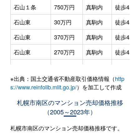
石山１条
750万円
真駒内
徒歩45分
石山東
30万円
真駒内
徒歩45分
石山東
370万円
真駒内
徒歩45分
石山東
270万円
真駒内
徒歩45分
石山東
94万円
真駒内
徒歩45分
※出典：国土交通省不動産取引価格情報（
http
石山東
50万円
真駒内
徒歩45分
s://www.reinfolib.mlit.go.jp/
）を加工して作成
石山東
110万円
真駒内
徒歩45分
札幌市南区のマンション売却価格推移
（2005～2023年）
川沿６条
1,700万円
真駒内
徒歩45分
川沿６条
1,800万円
真駒内
徒歩45分
札幌市南区のマンション売却価格推移です。