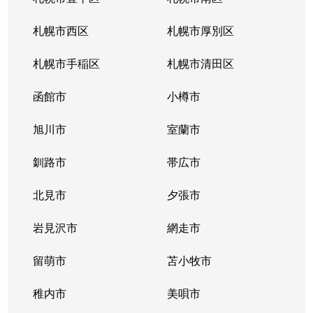
真駒内緑町
2,400万円
真駒内
徒歩11分
札幌市西区
札幌市厚別区
真駒内緑町
820万円
真駒内
徒歩4分
札幌市手稲区
札幌市清田区
真駒内緑町
950万円
真駒内
徒歩7分
函館市
小樽市
真駒内南町
350万円
真駒内
徒歩18分
旭川市
室蘭市
真駒内南町
50万円
真駒内
徒歩20分
釧路市
帯広市
真駒内南町
1,300万円
真駒内
徒歩18分
北見市
夕張市
真駒内南町
1,300万円
真駒内
徒歩14分
岩見沢市
網走市
真駒内南町
留萌市
1,300万円
苫小牧市
真駒内
徒歩19分
稚内市
美唄市
真駒内南町
1,100万円
真駒内
徒歩20分