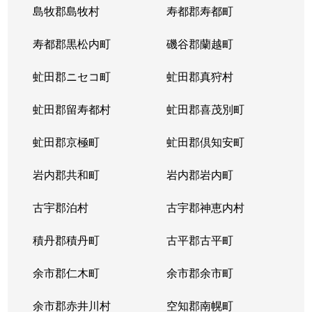
島牧郡島牧村
寿都郡寿都町
寿都郡黒松内町
磯谷郡蘭越町
虻田郡ニセコ町
虻田郡真狩村
虻田郡留寿都村
虻田郡喜茂別町
虻田郡京極町
虻田郡倶知安町
岩内郡共和町
岩内郡岩内町
古宇郡泊村
古宇郡神恵内村
積丹郡積丹町
古平郡古平町
余市郡仁木町
余市郡余市町
余市郡赤井川村
空知郡南幌町