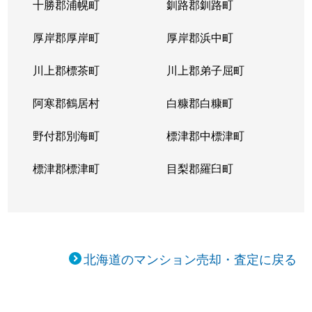
十勝郡浦幌町
釧路郡釧路町
厚岸郡厚岸町
厚岸郡浜中町
川上郡標茶町
川上郡弟子屈町
阿寒郡鶴居村
白糠郡白糠町
野付郡別海町
標津郡中標津町
標津郡標津町
目梨郡羅臼町
北海道のマンション売却・査定に戻る