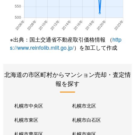
真駒内上町
330万円
真駒内
徒歩21分
真駒内上町
2,000万円
真駒内
徒歩16分
真駒内上町
2,100万円
真駒内
徒歩16分
※出典：国土交通省不動産取引価格情報 （
http
真駒内本町
400万円
真駒内
徒歩45分
s://www.reinfolib.mlit.go.jp/
）を加工して作成
真駒内本町
560万円
真駒内
徒歩25分
北海道の市区町村からマンション売却・査定情
真駒内本町
730万円
真駒内
徒歩25分
報を探す
真駒内本町
990万円
真駒内
徒歩28分
真駒内緑町
1,300万円
真駒内
徒歩12分
札幌市中央区
札幌市北区
真駒内緑町
620万円
真駒内
徒歩5分
札幌市東区
札幌市白石区
真駒内緑町
990万円
真駒内
徒歩12分
札幌市豊平区
札幌市南区