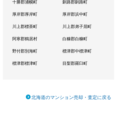
十勝郡浦幌町
釧路郡釧路町
厚岸郡厚岸町
厚岸郡浜中町
川上郡標茶町
川上郡弟子屈町
阿寒郡鶴居村
白糠郡白糠町
野付郡別海町
標津郡中標津町
標津郡標津町
目梨郡羅臼町
北海道のマンション売却・査定に戻る