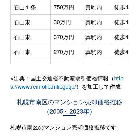
石山１条
750万円
真駒内
徒歩45分
石山東
30万円
真駒内
徒歩45分
石山東
370万円
真駒内
徒歩45分
石山東
270万円
真駒内
徒歩45分
石山東
94万円
真駒内
徒歩45分
※出典：国土交通省不動産取引価格情報（
http
石山東
50万円
真駒内
徒歩45分
s://www.reinfolib.mlit.go.jp/
）を加工して作成
石山東
110万円
真駒内
徒歩45分
札幌市南区のマンション売却価格推移
（2005～2023年）
川沿６条
1,700万円
真駒内
徒歩45分
川沿６条
1,800万円
真駒内
徒歩45分
札幌市南区のマンション売却価格推移です。