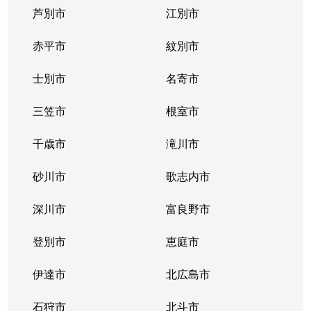
芦別市
江別市
真駒内南町
850万円
真駒内
徒歩16分
赤平市
紋別市
南３１条西
2,400万円
澄川
徒歩20分
士別市
名寄市
南３１条西
2,600万円
澄川
徒歩23分
三笠市
根室市
南３２条西
650万円
澄川
徒歩25分
千歳市
滝川市
南３２条西
300万円
澄川
徒歩23分
砂川市
歌志内市
南３３条西
1,600万円
澄川
徒歩23分
深川市
富良野市
南３４条西
250万円
澄川
徒歩28分
登別市
恵庭市
伊達市
北広島市
石狩市
北斗市