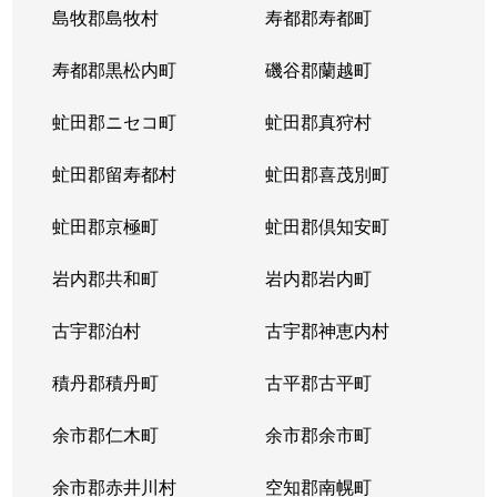
島牧郡島牧村
寿都郡寿都町
寿都郡黒松内町
磯谷郡蘭越町
虻田郡ニセコ町
虻田郡真狩村
虻田郡留寿都村
虻田郡喜茂別町
虻田郡京極町
虻田郡倶知安町
岩内郡共和町
岩内郡岩内町
古宇郡泊村
古宇郡神恵内村
積丹郡積丹町
古平郡古平町
余市郡仁木町
余市郡余市町
余市郡赤井川村
空知郡南幌町