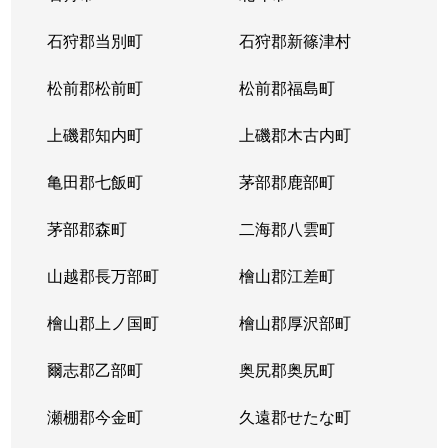
石狩郡当別町
石狩郡新篠津村
松前郡松前町
松前郡福島町
上磯郡知内町
上磯郡木古内町
亀田郡七飯町
茅部郡鹿部町
茅部郡森町
二海郡八雲町
山越郡長万部町
檜山郡江差町
檜山郡上ノ国町
檜山郡厚沢部町
爾志郡乙部町
奥尻郡奥尻町
瀬棚郡今金町
久遠郡せたな町