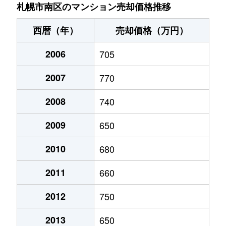
川沿９条
230万円
真駒内
徒歩45分
札幌市南区のマンション売却価格推移
川沿９条
660万円
真駒内
徒歩45分
西暦（年）
売却価格（万円）
川沿１７条
200万円
真駒内
徒歩45分
2006
705
北ノ沢
1,200万円
真駒内
徒歩45分
2007
770
北ノ沢
400万円
真駒内
徒歩45分
2008
740
定山渓温泉西
330万円
真駒内
徒歩2時
2009
650
定山渓温泉西
540万円
真駒内
徒歩14分
2010
680
2011
660
澄川１条
1,400万円
澄川
徒歩9分
2012
750
澄川２条
800万円
自衛隊前
徒歩7分
2013
650
澄川２条
1,900万円
自衛隊前
徒歩8分