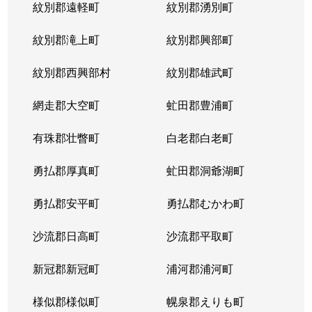
紋別郡遠軽町
紋別郡湧別町
紋別郡滝上町
紋別郡興部町
紋別郡西興部村
紋別郡雄武町
網走郡大空町
虻田郡豊浦町
有珠郡壮瞥町
白老郡白老町
勇払郡厚真町
虻田郡洞爺湖町
勇払郡安平町
勇払郡むかわ町
沙流郡日高町
沙流郡平取町
新冠郡新冠町
浦河郡浦河町
様似郡様似町
幌泉郡えりも町