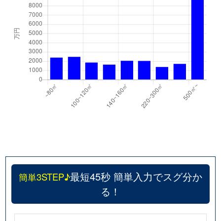
最短45秒 簡単入力でスグ分か
簡単3STEP♪
る！