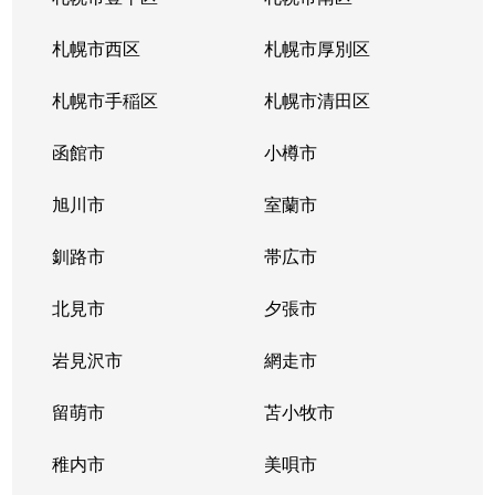
真駒内緑町
2,400万円
真駒内
徒歩11分
札幌市西区
札幌市厚別区
真駒内緑町
820万円
真駒内
徒歩4分
札幌市手稲区
札幌市清田区
真駒内緑町
950万円
真駒内
徒歩7分
函館市
小樽市
真駒内南町
350万円
真駒内
徒歩18分
旭川市
室蘭市
真駒内南町
50万円
真駒内
徒歩20分
釧路市
帯広市
真駒内南町
1,300万円
真駒内
徒歩18分
北見市
夕張市
真駒内南町
1,300万円
真駒内
徒歩14分
岩見沢市
網走市
真駒内南町
留萌市
1,300万円
苫小牧市
真駒内
徒歩19分
稚内市
美唄市
真駒内南町
1,100万円
真駒内
徒歩20分