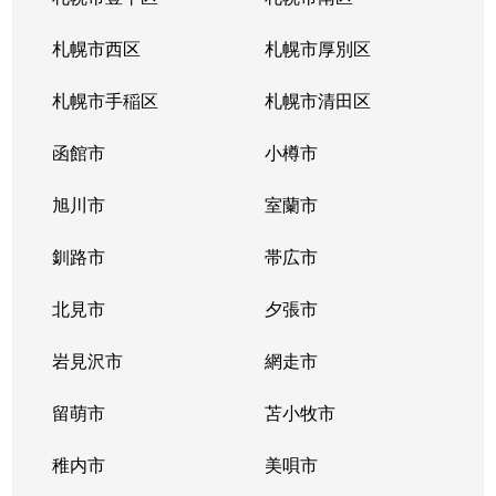
真駒内緑町
2,400万円
真駒内
徒歩11分
札幌市西区
札幌市厚別区
真駒内緑町
820万円
真駒内
徒歩4分
札幌市手稲区
札幌市清田区
真駒内緑町
950万円
真駒内
徒歩7分
函館市
小樽市
真駒内南町
350万円
真駒内
徒歩18分
旭川市
室蘭市
真駒内南町
50万円
真駒内
徒歩20分
釧路市
帯広市
真駒内南町
1,300万円
真駒内
徒歩18分
北見市
夕張市
真駒内南町
1,300万円
真駒内
徒歩14分
岩見沢市
網走市
真駒内南町
留萌市
1,300万円
苫小牧市
真駒内
徒歩19分
稚内市
美唄市
真駒内南町
1,100万円
真駒内
徒歩20分