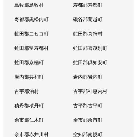
島牧郡島牧村
寿都郡寿都町
寿都郡黒松内町
磯谷郡蘭越町
虻田郡ニセコ町
虻田郡真狩村
虻田郡留寿都村
虻田郡喜茂別町
虻田郡京極町
虻田郡倶知安町
岩内郡共和町
岩内郡岩内町
古宇郡泊村
古宇郡神恵内村
積丹郡積丹町
古平郡古平町
余市郡仁木町
余市郡余市町
余市郡赤井川村
空知郡南幌町