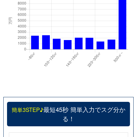
最短45秒 簡単入力でスグ分か
簡単3STEP♪
る！