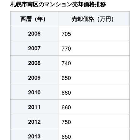
川沿９条
230万円
真駒内
徒歩45分
札幌市南区のマンション売却価格推移
川沿９条
660万円
真駒内
徒歩45分
西暦（年）
売却価格（万円）
川沿１７条
200万円
真駒内
徒歩45分
2006
705
北ノ沢
1,200万円
真駒内
徒歩45分
2007
770
北ノ沢
400万円
真駒内
徒歩45分
2008
740
定山渓温泉西
330万円
真駒内
徒歩2時
2009
650
定山渓温泉西
540万円
真駒内
徒歩14分
2010
680
2011
660
澄川１条
1,400万円
澄川
徒歩9分
2012
750
澄川２条
800万円
自衛隊前
徒歩7分
2013
650
澄川２条
1,900万円
自衛隊前
徒歩8分