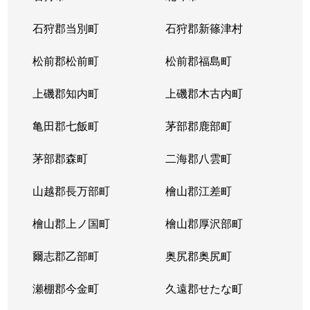
石狩郡当別町
石狩郡新篠津村
松前郡松前町
松前郡福島町
上磯郡知内町
上磯郡木古内町
亀田郡七飯町
茅部郡鹿部町
茅部郡森町
二海郡八雲町
山越郡長万部町
檜山郡江差町
檜山郡上ノ国町
檜山郡厚沢部町
爾志郡乙部町
奥尻郡奥尻町
瀬棚郡今金町
久遠郡せたな町