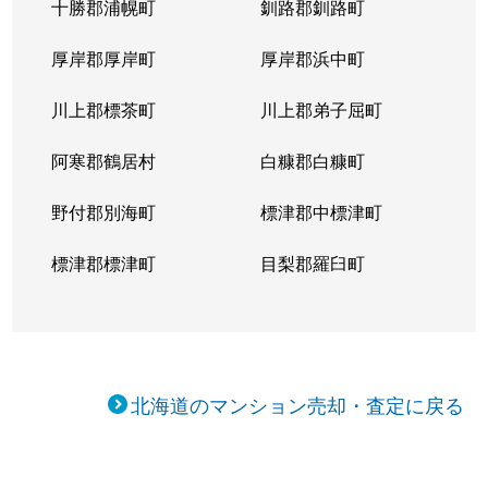
十勝郡浦幌町
釧路郡釧路町
厚岸郡厚岸町
厚岸郡浜中町
川上郡標茶町
川上郡弟子屈町
阿寒郡鶴居村
白糠郡白糠町
野付郡別海町
標津郡中標津町
標津郡標津町
目梨郡羅臼町
北海道のマンション売却・査定に戻る