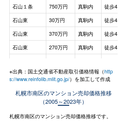
石山１条
750万円
真駒内
徒歩45分
石山東
30万円
真駒内
徒歩45分
石山東
370万円
真駒内
徒歩45分
石山東
270万円
真駒内
徒歩45分
石山東
94万円
真駒内
徒歩45分
※出典：国土交通省不動産取引価格情報（
http
石山東
50万円
真駒内
徒歩45分
s://www.reinfolib.mlit.go.jp/
）を加工して作成
石山東
110万円
真駒内
徒歩45分
札幌市南区のマンション売却価格推移
（2005～2023年）
川沿６条
1,700万円
真駒内
徒歩45分
川沿６条
1,800万円
真駒内
徒歩45分
札幌市南区のマンション売却価格推移です。