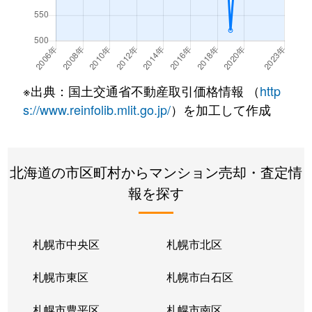
真駒内上町
330万円
真駒内
徒歩21分
真駒内上町
2,000万円
真駒内
徒歩16分
真駒内上町
2,100万円
真駒内
徒歩16分
※出典：国土交通省不動産取引価格情報 （
http
真駒内本町
400万円
真駒内
徒歩45分
s://www.reinfolib.mlit.go.jp/
）を加工して作成
真駒内本町
560万円
真駒内
徒歩25分
北海道の市区町村からマンション売却・査定情
真駒内本町
730万円
真駒内
徒歩25分
報を探す
真駒内本町
990万円
真駒内
徒歩28分
真駒内緑町
1,300万円
真駒内
徒歩12分
札幌市中央区
札幌市北区
真駒内緑町
620万円
真駒内
徒歩5分
札幌市東区
札幌市白石区
真駒内緑町
990万円
真駒内
徒歩12分
札幌市豊平区
札幌市南区