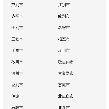
芦別市
江別市
真駒内南町
850万円
真駒内
徒歩16分
赤平市
紋別市
南３１条西
2,400万円
澄川
徒歩20分
士別市
名寄市
南３１条西
2,600万円
澄川
徒歩23分
三笠市
根室市
南３２条西
650万円
澄川
徒歩25分
千歳市
滝川市
南３２条西
300万円
澄川
徒歩23分
砂川市
歌志内市
南３３条西
1,600万円
澄川
徒歩23分
深川市
富良野市
南３４条西
250万円
澄川
徒歩28分
登別市
恵庭市
伊達市
北広島市
石狩市
北斗市