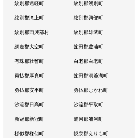
紋別郡遠軽町
紋別郡湧別町
紋別郡滝上町
紋別郡興部町
紋別郡西興部村
紋別郡雄武町
網走郡大空町
虻田郡豊浦町
有珠郡壮瞥町
白老郡白老町
勇払郡厚真町
虻田郡洞爺湖町
勇払郡安平町
勇払郡むかわ町
沙流郡日高町
沙流郡平取町
新冠郡新冠町
浦河郡浦河町
様似郡様似町
幌泉郡えりも町