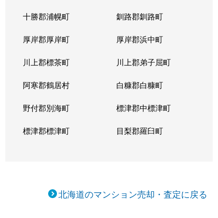
十勝郡浦幌町
釧路郡釧路町
厚岸郡厚岸町
厚岸郡浜中町
川上郡標茶町
川上郡弟子屈町
阿寒郡鶴居村
白糠郡白糠町
野付郡別海町
標津郡中標津町
標津郡標津町
目梨郡羅臼町
北海道のマンション売却・査定に戻る