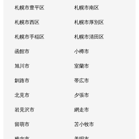
厚別東５条
1,800万円
新さっぽろ
札幌市豊平区
札幌市南区
厚別東５条
1,200万円
森林公園(北海道)
札幌市西区
札幌市厚別区
厚別南
3,000万円
ひばりが丘(北海道)
札幌市手稲区
札幌市清田区
厚別南
4,200万円
ひばりが丘(北海道)
函館市
小樽市
厚別南
2,900万円
ひばりが丘(北海道)
旭川市
室蘭市
厚別南
3,400万円
ひばりが丘(北海道)
釧路市
帯広市
大谷地西
1,900万円
大谷地
北見市
夕張市
大谷地西
1,400万円
大谷地
岩見沢市
網走市
大谷地西
留萌市
1,500万円
苫小牧市
大谷地
稚内市
美唄市