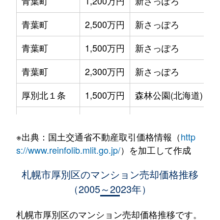
青葉町
1,200万円
新さっぽろ
青葉町
2,500万円
新さっぽろ
青葉町
1,500万円
新さっぽろ
青葉町
2,300万円
新さっぽろ
厚別北１条
1,500万円
森林公園(北海道)
厚別北２条
2,700万円
森林公園(北海道)
※出典：国土交通省不動産取引価格情報（
http
厚別北３条
3,200万円
森林公園(北海道)
s://www.reinfolib.mlit.go.jp/
）を加工して作成
厚別北３条
2,600万円
森林公園(北海道)
札幌市厚別区のマンション売却価格推移
（2005～2023年）
厚別北３条
2,500万円
森林公園(北海道)
厚別中央１条
2,900万円
さっぽろ(札幌市営)
札幌市厚別区のマンション売却価格推移です。