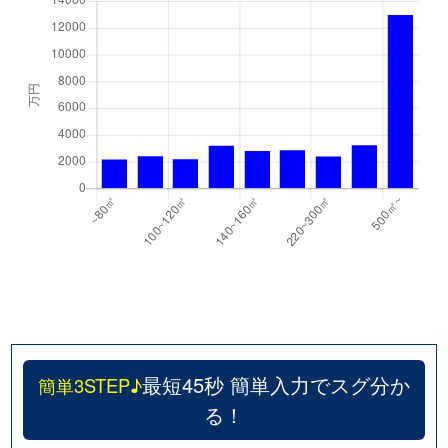
最短45秒 簡単入力でスグ分か
簡単3STEP♪
る！