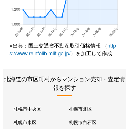
厚別東１条
2,400万円
新さっぽろ
厚別東２条
1,300万円
新さっぽろ
厚別東２条
2,200万円
新さっぽろ
※出典：国土交通省不動産取引価格情報 （
http
厚別東２条
2,500万円
新さっぽろ
s://www.reinfolib.mlit.go.jp/
）を加工して作成
厚別東４条
3,000万円
厚別
北海道の市区町村からマンション売却・査定情
厚別東４条
1,900万円
新さっぽろ
報を探す
厚別東４条
1,800万円
新さっぽろ
厚別東４条
2,400万円
新さっぽろ
札幌市中央区
札幌市北区
厚別東４条
2,700万円
森林公園(北海道)
札幌市東区
札幌市白石区