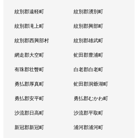
紋別郡遠軽町
紋別郡湧別町
紋別郡滝上町
紋別郡興部町
紋別郡西興部村
紋別郡雄武町
網走郡大空町
虻田郡豊浦町
有珠郡壮瞥町
白老郡白老町
勇払郡厚真町
虻田郡洞爺湖町
勇払郡安平町
勇払郡むかわ町
沙流郡日高町
沙流郡平取町
新冠郡新冠町
浦河郡浦河町