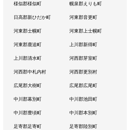
様似郡様似町
幌泉郡えりも町
日高郡新ひだか町
河東郡音更町
河東郡士幌町
河東郡上士幌町
河東郡鹿追町
上川郡新得町
上川郡清水町
河西郡芽室町
河西郡中札内村
河西郡更別村
広尾郡大樹町
広尾郡広尾町
中川郡幕別町
中川郡池田町
中川郡豊頃町
中川郡本別町
足寄郡足寄町
足寄郡陸別町