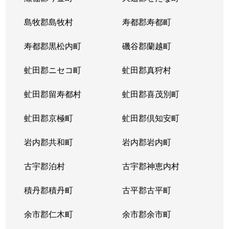
大谷地東
3,200万円
ひばりが丘(北海道)
島牧郡島牧村
寿都郡寿都町
上野幌３条
1,000万円
上野幌
寿都郡黒松内町
磯谷郡蘭越町
虻田郡ニセコ町
虻田郡真狩村
虻田郡留寿都村
虻田郡喜茂別町
虻田郡京極町
虻田郡倶知安町
岩内郡共和町
岩内郡岩内町
古宇郡泊村
古宇郡神恵内村
積丹郡積丹町
古平郡古平町
余市郡仁木町
余市郡余市町