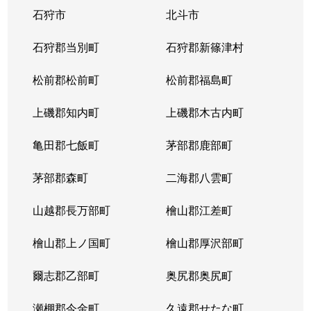
石狩市
北斗市
大谷地東
2,800万円
大谷地
石狩郡当別町
石狩郡新篠津村
大谷地東
2,400万円
大谷地
松前郡松前町
松前郡福島町
大谷地東
2,300万円
大谷地
上磯郡知内町
上磯郡木古内町
大谷地東
2,100万円
大谷地
亀田郡七飯町
茅部郡鹿部町
大谷地東
1,800万円
大谷地
茅部郡森町
二海郡八雲町
大谷地東
2,900万円
大谷地
山越郡長万部町
檜山郡江差町
大谷地東
2,400万円
大谷地
檜山郡上ノ国町
檜山郡厚沢部町
大谷地東
1,300万円
大谷地
爾志郡乙部町
奥尻郡奥尻町
大谷地東
1,200万円
大谷地
瀬棚郡今金町
久遠郡せたな町