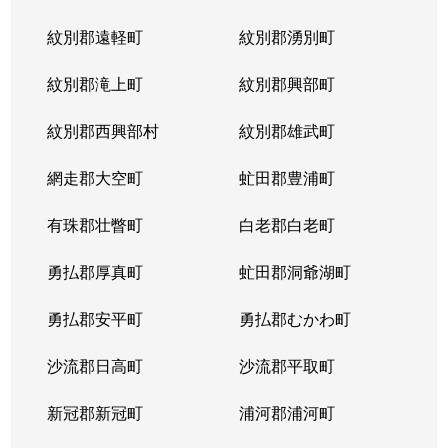
紋別郡遠軽町
紋別郡湧別町
紋別郡滝上町
紋別郡興部町
紋別郡西興部村
紋別郡雄武町
網走郡大空町
虻田郡豊浦町
有珠郡壮瞥町
白老郡白老町
勇払郡厚真町
虻田郡洞爺湖町
勇払郡安平町
勇払郡むかわ町
沙流郡日高町
沙流郡平取町
新冠郡新冠町
浦河郡浦河町