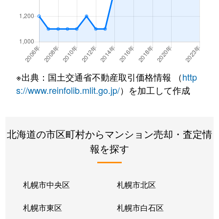
厚別東１条
2,400万円
新さっぽろ
厚別東２条
1,300万円
新さっぽろ
厚別東２条
2,200万円
新さっぽろ
※出典：国土交通省不動産取引価格情報 （
http
厚別東２条
2,500万円
新さっぽろ
s://www.reinfolib.mlit.go.jp/
）を加工して作成
厚別東４条
3,000万円
厚別
北海道の市区町村からマンション売却・査定情
厚別東４条
1,900万円
新さっぽろ
報を探す
厚別東４条
1,800万円
新さっぽろ
厚別東４条
2,400万円
新さっぽろ
札幌市中央区
札幌市北区
厚別東４条
2,700万円
森林公園(北海道)
札幌市東区
札幌市白石区