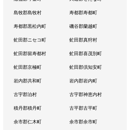
大谷地東
3,200万円
ひばりが丘(北海道)
島牧郡島牧村
寿都郡寿都町
上野幌３条
1,000万円
上野幌
寿都郡黒松内町
磯谷郡蘭越町
虻田郡ニセコ町
虻田郡真狩村
虻田郡留寿都村
虻田郡喜茂別町
虻田郡京極町
虻田郡倶知安町
岩内郡共和町
岩内郡岩内町
古宇郡泊村
古宇郡神恵内村
積丹郡積丹町
古平郡古平町
余市郡仁木町
余市郡余市町