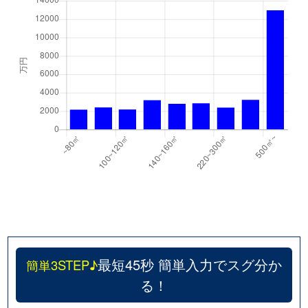
最短45秒 簡単入力でスグ分か
簡単3STEP♪
る！