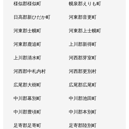
様似郡様似町
幌泉郡えりも町
日高郡新ひだか町
河東郡音更町
河東郡士幌町
河東郡上士幌町
河東郡鹿追町
上川郡新得町
上川郡清水町
河西郡芽室町
河西郡中札内村
河西郡更別村
広尾郡大樹町
広尾郡広尾町
中川郡幕別町
中川郡池田町
中川郡豊頃町
中川郡本別町
足寄郡足寄町
足寄郡陸別町