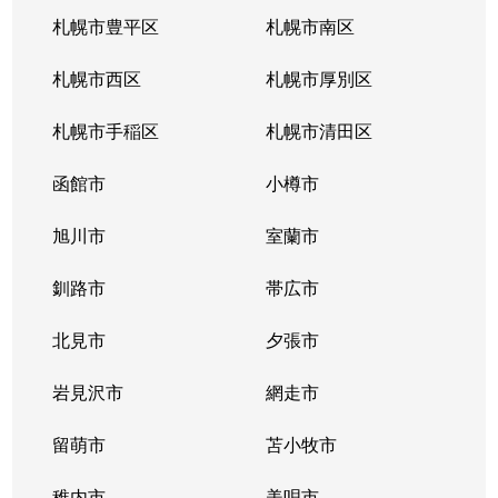
厚別東５条
1,800万円
新さっぽろ
札幌市豊平区
札幌市南区
厚別東５条
1,200万円
森林公園(北海道)
札幌市西区
札幌市厚別区
厚別南
3,000万円
ひばりが丘(北海道)
札幌市手稲区
札幌市清田区
厚別南
4,200万円
ひばりが丘(北海道)
函館市
小樽市
厚別南
2,900万円
ひばりが丘(北海道)
旭川市
室蘭市
厚別南
3,400万円
ひばりが丘(北海道)
釧路市
帯広市
大谷地西
1,900万円
大谷地
北見市
夕張市
大谷地西
1,400万円
大谷地
岩見沢市
網走市
大谷地西
留萌市
1,500万円
苫小牧市
大谷地
稚内市
美唄市