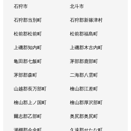
石狩市
北斗市
大谷地東
2,800万円
大谷地
石狩郡当別町
石狩郡新篠津村
大谷地東
2,400万円
大谷地
松前郡松前町
松前郡福島町
大谷地東
2,300万円
大谷地
上磯郡知内町
上磯郡木古内町
大谷地東
2,100万円
大谷地
亀田郡七飯町
茅部郡鹿部町
大谷地東
1,800万円
大谷地
茅部郡森町
二海郡八雲町
大谷地東
2,900万円
大谷地
山越郡長万部町
檜山郡江差町
大谷地東
2,400万円
大谷地
檜山郡上ノ国町
檜山郡厚沢部町
大谷地東
1,300万円
大谷地
爾志郡乙部町
奥尻郡奥尻町
大谷地東
1,200万円
大谷地
瀬棚郡今金町
久遠郡せたな町