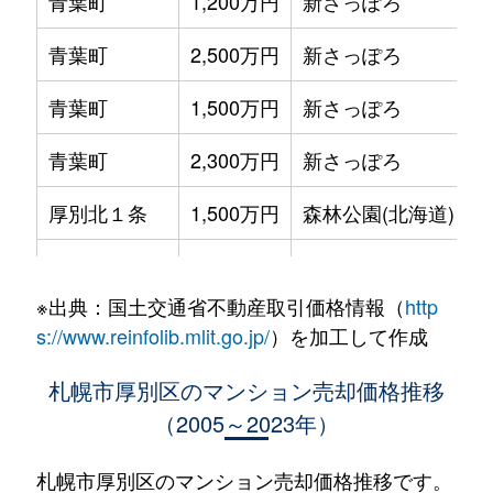
青葉町
1,200万円
新さっぽろ
青葉町
2,500万円
新さっぽろ
青葉町
1,500万円
新さっぽろ
青葉町
2,300万円
新さっぽろ
厚別北１条
1,500万円
森林公園(北海道)
厚別北２条
2,700万円
森林公園(北海道)
※出典：国土交通省不動産取引価格情報（
http
厚別北３条
3,200万円
森林公園(北海道)
s://www.reinfolib.mlit.go.jp/
）を加工して作成
厚別北３条
2,600万円
森林公園(北海道)
札幌市厚別区のマンション売却価格推移
（2005～2023年）
厚別北３条
2,500万円
森林公園(北海道)
厚別中央１条
2,900万円
さっぽろ(札幌市営)
札幌市厚別区のマンション売却価格推移です。