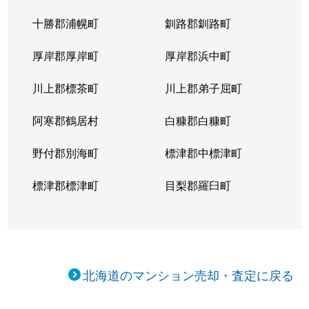
十勝郡浦幌町
釧路郡釧路町
厚岸郡厚岸町
厚岸郡浜中町
川上郡標茶町
川上郡弟子屈町
阿寒郡鶴居村
白糠郡白糠町
野付郡別海町
標津郡中標津町
標津郡標津町
目梨郡羅臼町
北海道のマンション売却・査定に戻る