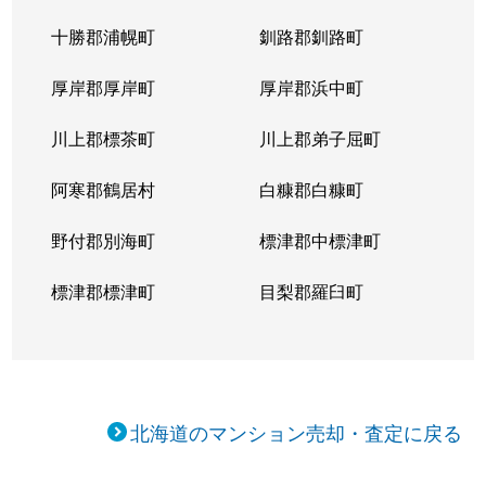
十勝郡浦幌町
釧路郡釧路町
厚岸郡厚岸町
厚岸郡浜中町
川上郡標茶町
川上郡弟子屈町
阿寒郡鶴居村
白糠郡白糠町
野付郡別海町
標津郡中標津町
標津郡標津町
目梨郡羅臼町
北海道のマンション売却・査定に戻る