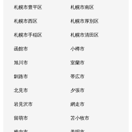
厚別東５条
1,800万円
新さっぽろ
札幌市豊平区
札幌市南区
厚別東５条
1,200万円
森林公園(北海道)
札幌市西区
札幌市厚別区
厚別南
3,000万円
ひばりが丘(北海道)
札幌市手稲区
札幌市清田区
厚別南
4,200万円
ひばりが丘(北海道)
函館市
小樽市
厚別南
2,900万円
ひばりが丘(北海道)
旭川市
室蘭市
厚別南
3,400万円
ひばりが丘(北海道)
釧路市
帯広市
大谷地西
1,900万円
大谷地
北見市
夕張市
大谷地西
1,400万円
大谷地
岩見沢市
網走市
大谷地西
留萌市
1,500万円
苫小牧市
大谷地
稚内市
美唄市