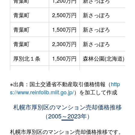
青葉町
1,200万円
新さっぽろ
青葉町
2,500万円
新さっぽろ
青葉町
1,500万円
新さっぽろ
青葉町
2,300万円
新さっぽろ
厚別北１条
1,500万円
森林公園(北海道)
厚別北２条
2,700万円
森林公園(北海道)
※出典：国土交通省不動産取引価格情報（
http
厚別北３条
3,200万円
森林公園(北海道)
s://www.reinfolib.mlit.go.jp/
）を加工して作成
厚別北３条
2,600万円
森林公園(北海道)
札幌市厚別区のマンション売却価格推移
（2005～2023年）
厚別北３条
2,500万円
森林公園(北海道)
厚別中央１条
2,900万円
さっぽろ(札幌市営)
札幌市厚別区のマンション売却価格推移です。