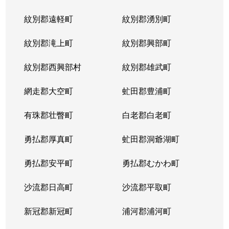
紋別郡遠軽町
紋別郡湧別町
紋別郡滝上町
紋別郡興部町
紋別郡西興部村
紋別郡雄武町
網走郡大空町
虻田郡豊浦町
有珠郡壮瞥町
白老郡白老町
勇払郡厚真町
虻田郡洞爺湖町
勇払郡安平町
勇払郡むかわ町
沙流郡日高町
沙流郡平取町
新冠郡新冠町
浦河郡浦河町