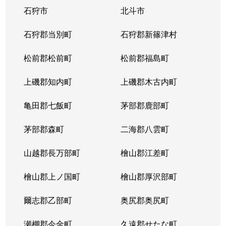
石狩市
北斗市
大谷地東
2,800万円
大谷地
石狩郡当別町
石狩郡新篠津村
大谷地東
2,400万円
大谷地
松前郡松前町
松前郡福島町
大谷地東
2,300万円
大谷地
上磯郡知内町
上磯郡木古内町
大谷地東
2,100万円
大谷地
亀田郡七飯町
茅部郡鹿部町
大谷地東
1,800万円
大谷地
茅部郡森町
二海郡八雲町
大谷地東
2,900万円
大谷地
山越郡長万部町
檜山郡江差町
大谷地東
2,400万円
大谷地
檜山郡上ノ国町
檜山郡厚沢部町
大谷地東
1,300万円
大谷地
爾志郡乙部町
奥尻郡奥尻町
大谷地東
1,200万円
大谷地
瀬棚郡今金町
久遠郡せたな町