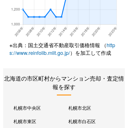
厚別東１条
2,400万円
新さっぽろ
厚別東２条
1,300万円
新さっぽろ
厚別東２条
2,200万円
新さっぽろ
※出典：国土交通省不動産取引価格情報 （
http
厚別東２条
2,500万円
新さっぽろ
s://www.reinfolib.mlit.go.jp/
）を加工して作成
厚別東４条
3,000万円
厚別
北海道の市区町村からマンション売却・査定情
厚別東４条
1,900万円
新さっぽろ
報を探す
厚別東４条
1,800万円
新さっぽろ
厚別東４条
2,400万円
新さっぽろ
札幌市中央区
札幌市北区
厚別東４条
2,700万円
森林公園(北海道)
札幌市東区
札幌市白石区