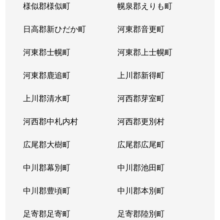
様似郡様似町
幌泉郡えりも町
日高郡新ひだか町
河東郡音更町
河東郡士幌町
河東郡上士幌町
河東郡鹿追町
上川郡新得町
上川郡清水町
河西郡芽室町
河西郡中札内村
河西郡更別村
広尾郡大樹町
広尾郡広尾町
中川郡幕別町
中川郡池田町
中川郡豊頃町
中川郡本別町
足寄郡足寄町
足寄郡陸別町