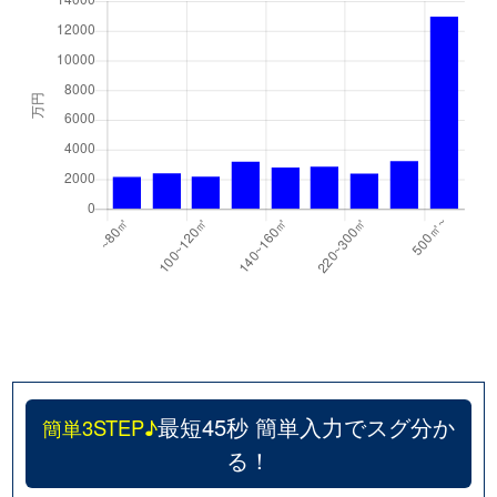
最短45秒 簡単入力でスグ分か
簡単3STEP♪
る！