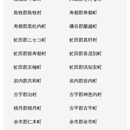
大谷地東
3,200万円
ひばりが丘(北海道)
島牧郡島牧村
寿都郡寿都町
上野幌３条
1,000万円
上野幌
寿都郡黒松内町
磯谷郡蘭越町
虻田郡ニセコ町
虻田郡真狩村
虻田郡留寿都村
虻田郡喜茂別町
虻田郡京極町
虻田郡倶知安町
岩内郡共和町
岩内郡岩内町
古宇郡泊村
古宇郡神恵内村
積丹郡積丹町
古平郡古平町
余市郡仁木町
余市郡余市町