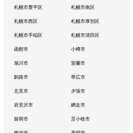
厚別東５条
1,800万円
新さっぽろ
札幌市豊平区
札幌市南区
厚別東５条
1,200万円
森林公園(北海道)
札幌市西区
札幌市厚別区
厚別南
3,000万円
ひばりが丘(北海道)
札幌市手稲区
札幌市清田区
厚別南
4,200万円
ひばりが丘(北海道)
函館市
小樽市
厚別南
2,900万円
ひばりが丘(北海道)
旭川市
室蘭市
厚別南
3,400万円
ひばりが丘(北海道)
釧路市
帯広市
大谷地西
1,900万円
大谷地
北見市
夕張市
大谷地西
1,400万円
大谷地
岩見沢市
網走市
大谷地西
留萌市
1,500万円
苫小牧市
大谷地
稚内市
美唄市