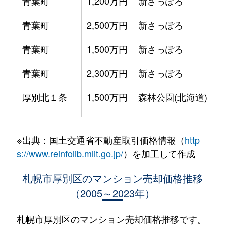
青葉町
1,200万円
新さっぽろ
青葉町
2,500万円
新さっぽろ
青葉町
1,500万円
新さっぽろ
青葉町
2,300万円
新さっぽろ
厚別北１条
1,500万円
森林公園(北海道)
厚別北２条
2,700万円
森林公園(北海道)
※出典：国土交通省不動産取引価格情報（
http
厚別北３条
3,200万円
森林公園(北海道)
s://www.reinfolib.mlit.go.jp/
）を加工して作成
厚別北３条
2,600万円
森林公園(北海道)
札幌市厚別区のマンション売却価格推移
（2005～2023年）
厚別北３条
2,500万円
森林公園(北海道)
厚別中央１条
2,900万円
さっぽろ(札幌市営)
札幌市厚別区のマンション売却価格推移です。