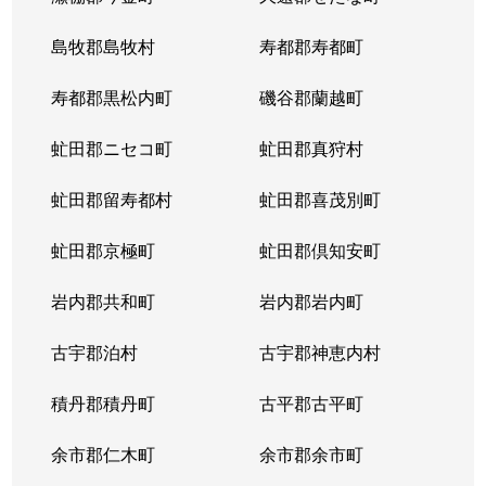
大谷地東
3,200万円
ひばりが丘(北海道)
島牧郡島牧村
寿都郡寿都町
上野幌３条
1,000万円
上野幌
寿都郡黒松内町
磯谷郡蘭越町
虻田郡ニセコ町
虻田郡真狩村
虻田郡留寿都村
虻田郡喜茂別町
虻田郡京極町
虻田郡倶知安町
岩内郡共和町
岩内郡岩内町
古宇郡泊村
古宇郡神恵内村
積丹郡積丹町
古平郡古平町
余市郡仁木町
余市郡余市町