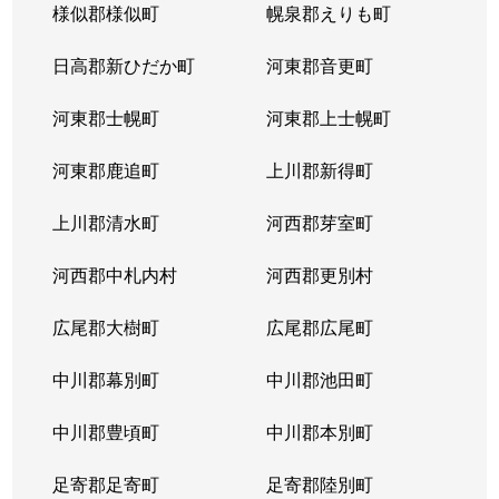
様似郡様似町
幌泉郡えりも町
日高郡新ひだか町
河東郡音更町
河東郡士幌町
河東郡上士幌町
河東郡鹿追町
上川郡新得町
上川郡清水町
河西郡芽室町
河西郡中札内村
河西郡更別村
広尾郡大樹町
広尾郡広尾町
中川郡幕別町
中川郡池田町
中川郡豊頃町
中川郡本別町
足寄郡足寄町
足寄郡陸別町