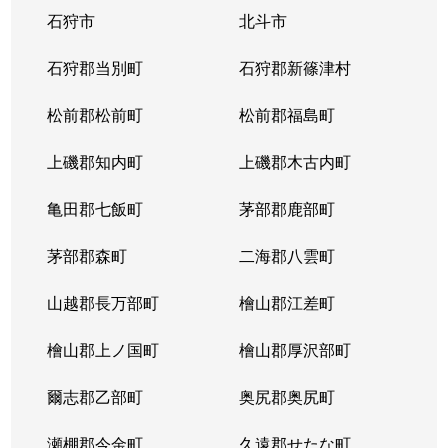
石狩市
北斗市
大谷地東
2,800万円
大谷地
石狩郡当別町
石狩郡新篠津村
大谷地東
2,400万円
大谷地
松前郡松前町
松前郡福島町
大谷地東
2,300万円
大谷地
上磯郡知内町
上磯郡木古内町
大谷地東
2,100万円
大谷地
亀田郡七飯町
茅部郡鹿部町
大谷地東
1,800万円
大谷地
茅部郡森町
二海郡八雲町
大谷地東
2,900万円
大谷地
山越郡長万部町
檜山郡江差町
大谷地東
2,400万円
大谷地
檜山郡上ノ国町
檜山郡厚沢部町
大谷地東
1,300万円
大谷地
爾志郡乙部町
奥尻郡奥尻町
大谷地東
1,200万円
大谷地
瀬棚郡今金町
久遠郡せたな町