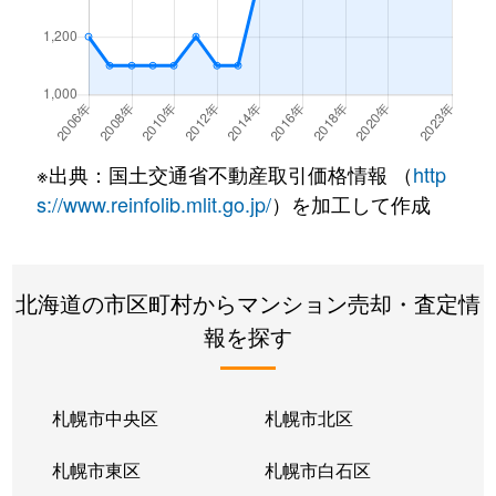
厚別東１条
2,400万円
新さっぽろ
厚別東２条
1,300万円
新さっぽろ
厚別東２条
2,200万円
新さっぽろ
※出典：国土交通省不動産取引価格情報 （
http
厚別東２条
2,500万円
新さっぽろ
s://www.reinfolib.mlit.go.jp/
）を加工して作成
厚別東４条
3,000万円
厚別
北海道の市区町村からマンション売却・査定情
厚別東４条
1,900万円
新さっぽろ
報を探す
厚別東４条
1,800万円
新さっぽろ
厚別東４条
2,400万円
新さっぽろ
札幌市中央区
札幌市北区
厚別東４条
2,700万円
森林公園(北海道)
札幌市東区
札幌市白石区