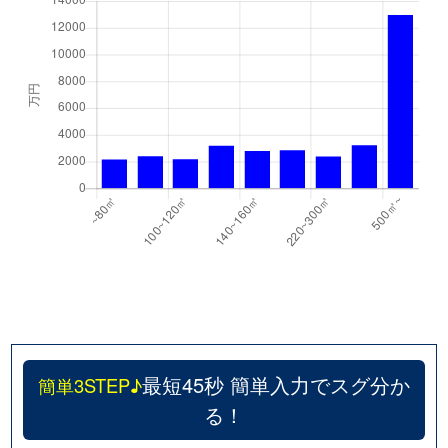
最短45秒 簡単入力でスグ分か
簡単3STEP♪
る！