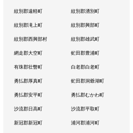
紋別郡遠軽町
紋別郡湧別町
紋別郡滝上町
紋別郡興部町
紋別郡西興部村
紋別郡雄武町
網走郡大空町
虻田郡豊浦町
有珠郡壮瞥町
白老郡白老町
勇払郡厚真町
虻田郡洞爺湖町
勇払郡安平町
勇払郡むかわ町
沙流郡日高町
沙流郡平取町
新冠郡新冠町
浦河郡浦河町