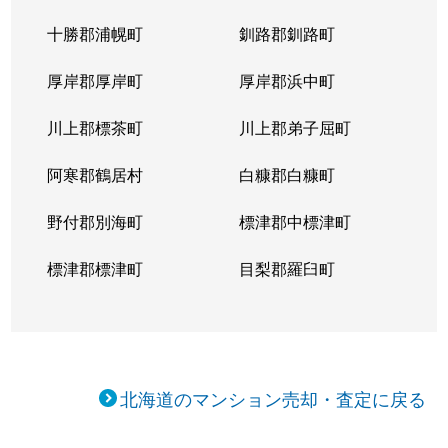
十勝郡浦幌町
釧路郡釧路町
厚岸郡厚岸町
厚岸郡浜中町
川上郡標茶町
川上郡弟子屈町
阿寒郡鶴居村
白糠郡白糠町
野付郡別海町
標津郡中標津町
標津郡標津町
目梨郡羅臼町
北海道のマンション売却・査定に戻る