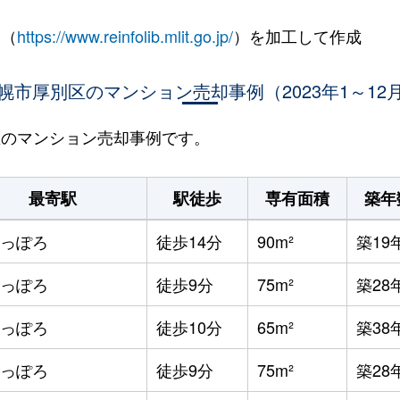
 （
https://www.reinfolib.mlit.go.jp/
）を加工して作成
幌市厚別区のマンション売却事例（2023年1～12
別区のマンション売却事例です。
最寄駅
駅徒歩
専有面積
築年
っぽろ
徒歩14分
90m²
築19
っぽろ
徒歩9分
75m²
築28
っぽろ
徒歩10分
65m²
築38
っぽろ
徒歩9分
75m²
築28