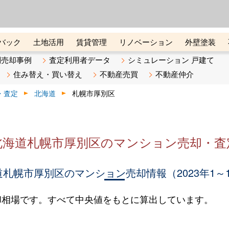
ーズ株式会社（東証グロース上
初めての方へ
ビスです 証券コード：4445
バック
土地活用
賃貸管理
リノベーション
外壁塗装
ライン講座
リビンマガジンBiz
不動産売却ご相談デスク
別売却事例
査定利用者データ
シミュレーション 戸建て
住み替え・買い替え
不動産売買
不動産仲介
・査定
北海道
札幌市厚別区
北海道札幌市厚別区のマンション売却・査
札幌市厚別区のマンション売却情報（2023年1～
却相場です。すべて中央値をもとに算出しています。