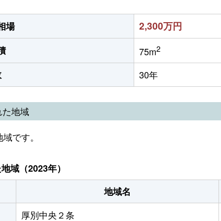
2,300万円
相場
2
積
75m
数
30年
れた地域
地域です。
域（2023年）
地域名
厚別中央２条