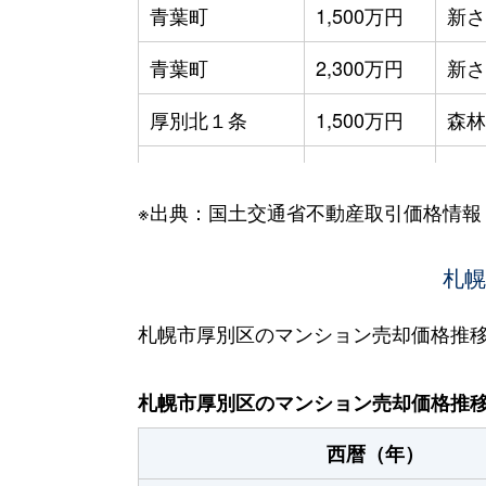
青葉町
1,500万円
新さ
青葉町
2,300万円
新さ
厚別北１条
1,500万円
森林
厚別北２条
2,700万円
森林
※出典：国土交通省不動産取引価格情報
厚別北３条
3,200万円
森林
厚別北３条
2,600万円
札幌
森林
厚別北３条
2,500万円
森林
札幌市厚別区のマンション売却価格推
厚別中央１条
2,900万円
さっ
札幌市厚別区のマンション売却価格推
厚別中央１条
2,800万円
さっ
西暦（年）
厚別中央１条
4,800万円
新さ