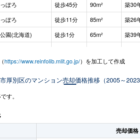
っぽろ
徒歩45分
90m²
築30
っぽろ
徒歩11分
85m²
築26
公園(北海道)
徒歩1分
65m²
築39
公園(北海道)
徒歩3分
90m²
築33
（
https://www.reinfolib.mlit.go.jp/
）を加工して作成
公園(北海道)
徒歩7分
95m²
築14
市厚別区のマンション売却価格推移（2005～202
公園(北海道)
徒歩5分
75m²
築32
公園(北海道)
徒歩8分
75m²
築31
移です。
ぽろ(札幌市営)
徒歩3分
65m²
築32
移
ぽろ(札幌市営)
徒歩3分
80m²
築32
売却価格
っぽろ
徒歩4分
75m²
築10