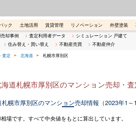
ーズ株式会社（東証グロース上
初めての方へ
ビスです 証券コード：4445
バック
土地活用
賃貸管理
リノベーション
外壁塗装
ライン講座
リビンマガジンBiz
不動産売却ご相談デスク
別売却事例
査定利用者データ
シミュレーション 戸建て
住み替え・買い替え
不動産売買
不動産仲介
・査定
北海道
札幌市厚別区
北海道札幌市厚別区のマンション売却・査
札幌市厚別区のマンション売却情報（2023年1～
却相場です。すべて中央値をもとに算出しています。