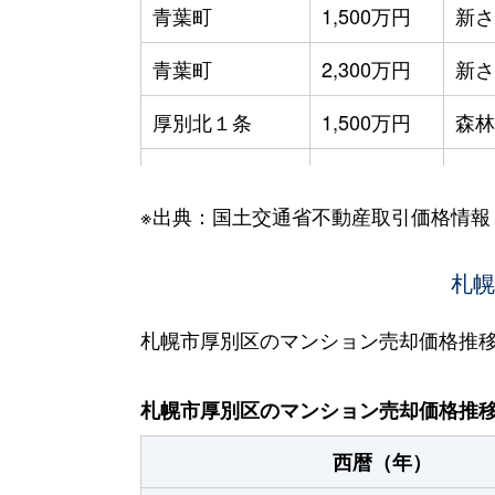
青葉町
1,500万円
新さ
青葉町
2,300万円
新さ
厚別北１条
1,500万円
森林
厚別北２条
2,700万円
森林
※出典：国土交通省不動産取引価格情報
厚別北３条
3,200万円
森林
厚別北３条
2,600万円
札幌
森林
厚別北３条
2,500万円
森林
札幌市厚別区のマンション売却価格推
厚別中央１条
2,900万円
さっ
札幌市厚別区のマンション売却価格推
厚別中央１条
2,800万円
さっ
西暦（年）
厚別中央１条
4,800万円
新さ