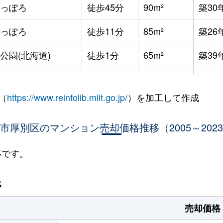
っぽろ
徒歩45分
90m²
築30
っぽろ
徒歩11分
85m²
築26
公園(北海道)
徒歩1分
65m²
築39
公園(北海道)
徒歩3分
90m²
築33
（
https://www.reinfolib.mlit.go.jp/
）を加工して作成
公園(北海道)
徒歩7分
95m²
築14
市厚別区のマンション売却価格推移（2005～202
公園(北海道)
徒歩5分
75m²
築32
公園(北海道)
徒歩8分
75m²
築31
移です。
ぽろ(札幌市営)
徒歩3分
65m²
築32
移
ぽろ(札幌市営)
徒歩3分
80m²
築32
売却価格
っぽろ
徒歩4分
75m²
築10