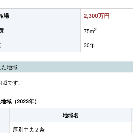
2,300万円
相場
2
積
75m
数
30年
れた地域
地域です。
域（2023年）
地域名
厚別中央２条