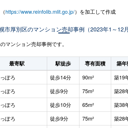
 （
https://www.reinfolib.mlit.go.jp/
）を加工して作成
幌市厚別区のマンション売却事例（2023年1～12
別区のマンション売却事例です。
最寄駅
駅徒歩
専有面積
築年
っぽろ
徒歩14分
90m²
築19
っぽろ
徒歩9分
75m²
築28
っぽろ
徒歩10分
65m²
築38
っぽろ
徒歩9分
75m²
築28