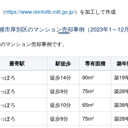
 （
https://www.reinfolib.mlit.go.jp/
）を加工して作成
幌市厚別区のマンション売却事例（2023年1～12
別区のマンション売却事例です。
最寄駅
駅徒歩
専有面積
築年
っぽろ
徒歩14分
90m²
築19
っぽろ
徒歩9分
75m²
築28
っぽろ
徒歩10分
65m²
築38
っぽろ
徒歩9分
75m²
築28