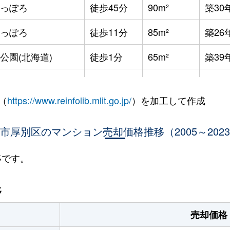
っぽろ
徒歩45分
90m²
築30
っぽろ
徒歩11分
85m²
築26
公園(北海道)
徒歩1分
65m²
築39
公園(北海道)
徒歩3分
90m²
築33
（
https://www.reinfolib.mlit.go.jp/
）を加工して作成
公園(北海道)
徒歩7分
95m²
築14
市厚別区のマンション売却価格推移（2005～202
公園(北海道)
徒歩5分
75m²
築32
公園(北海道)
徒歩8分
75m²
築31
移です。
ぽろ(札幌市営)
徒歩3分
65m²
築32
移
ぽろ(札幌市営)
徒歩3分
80m²
築32
売却価格
っぽろ
徒歩4分
75m²
築10