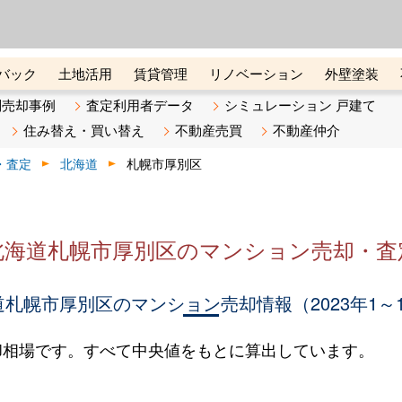
ーズ株式会社（東証グロース上
初めての方へ
ビスです 証券コード：4445
バック
土地活用
賃貸管理
リノベーション
外壁塗装
ライン講座
リビンマガジンBiz
不動産売却ご相談デスク
別売却事例
査定利用者データ
シミュレーション 戸建て
住み替え・買い替え
不動産売買
不動産仲介
・査定
北海道
札幌市厚別区
北海道札幌市厚別区のマンション売却・査
札幌市厚別区のマンション売却情報（2023年1～
却相場です。すべて中央値をもとに算出しています。