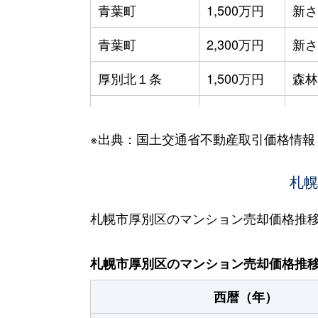
青葉町
1,500万円
新さ
青葉町
2,300万円
新さ
厚別北１条
1,500万円
森林
厚別北２条
2,700万円
森林
※出典：国土交通省不動産取引価格情報
厚別北３条
3,200万円
森林
厚別北３条
2,600万円
札幌
森林
厚別北３条
2,500万円
森林
札幌市厚別区のマンション売却価格推
厚別中央１条
2,900万円
さっ
札幌市厚別区のマンション売却価格推
厚別中央１条
2,800万円
さっ
西暦（年）
厚別中央１条
4,800万円
新さ