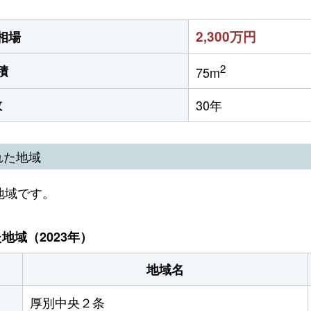
2,300万円
相場
2
積
75m
数
30年
れた地域
地域です。
域（2023年）
地域名
厚別中央２条