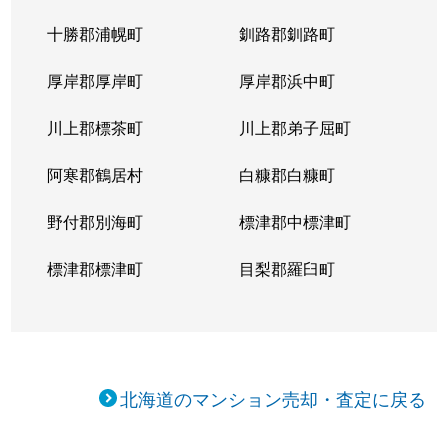
十勝郡浦幌町
釧路郡釧路町
厚岸郡厚岸町
厚岸郡浜中町
川上郡標茶町
川上郡弟子屈町
阿寒郡鶴居村
白糠郡白糠町
野付郡別海町
標津郡中標津町
標津郡標津町
目梨郡羅臼町
北海道のマンション売却・査定に戻る