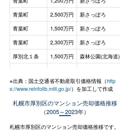
青葉町
1,200万円
新さっぽろ
青葉町
2,500万円
新さっぽろ
青葉町
1,500万円
新さっぽろ
青葉町
2,300万円
新さっぽろ
厚別北１条
1,500万円
森林公園(北海道)
厚別北２条
2,700万円
森林公園(北海道)
※出典：国土交通省不動産取引価格情報（
http
厚別北３条
3,200万円
森林公園(北海道)
s://www.reinfolib.mlit.go.jp/
）を加工して作成
厚別北３条
2,600万円
森林公園(北海道)
札幌市厚別区のマンション売却価格推移
（2005～2023年）
厚別北３条
2,500万円
森林公園(北海道)
厚別中央１条
2,900万円
さっぽろ(札幌市営)
札幌市厚別区のマンション売却価格推移です。