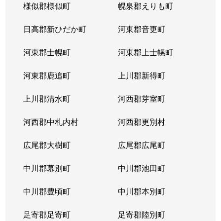
様似郡様似町
幌泉郡えりも町
日高郡新ひだか町
河東郡音更町
河東郡士幌町
河東郡上士幌町
河東郡鹿追町
上川郡新得町
上川郡清水町
河西郡芽室町
河西郡中札内村
河西郡更別村
広尾郡大樹町
広尾郡広尾町
中川郡幕別町
中川郡池田町
中川郡豊頃町
中川郡本別町
足寄郡足寄町
足寄郡陸別町