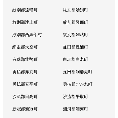
紋別郡遠軽町
紋別郡湧別町
紋別郡滝上町
紋別郡興部町
紋別郡西興部村
紋別郡雄武町
網走郡大空町
虻田郡豊浦町
有珠郡壮瞥町
白老郡白老町
勇払郡厚真町
虻田郡洞爺湖町
勇払郡安平町
勇払郡むかわ町
沙流郡日高町
沙流郡平取町
新冠郡新冠町
浦河郡浦河町