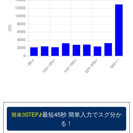
最短45秒 簡単入力でスグ分か
簡単3STEP♪
る！