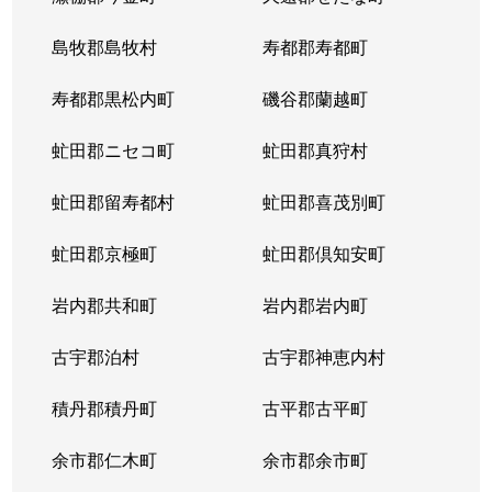
大谷地東
3,200万円
ひばりが丘(北海道)
島牧郡島牧村
寿都郡寿都町
上野幌３条
1,000万円
上野幌
寿都郡黒松内町
磯谷郡蘭越町
虻田郡ニセコ町
虻田郡真狩村
虻田郡留寿都村
虻田郡喜茂別町
虻田郡京極町
虻田郡倶知安町
岩内郡共和町
岩内郡岩内町
古宇郡泊村
古宇郡神恵内村
積丹郡積丹町
古平郡古平町
余市郡仁木町
余市郡余市町