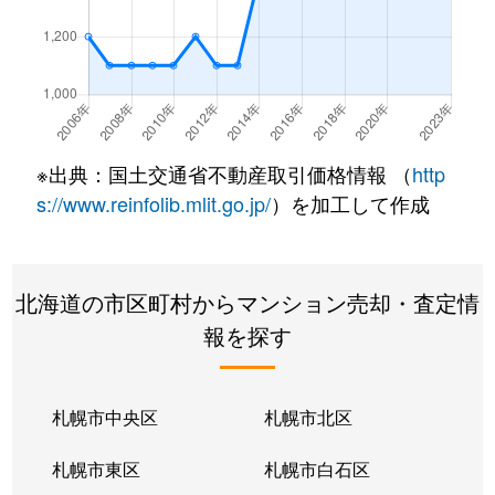
厚別東１条
2,400万円
新さっぽろ
厚別東２条
1,300万円
新さっぽろ
厚別東２条
2,200万円
新さっぽろ
※出典：国土交通省不動産取引価格情報 （
http
厚別東２条
2,500万円
新さっぽろ
s://www.reinfolib.mlit.go.jp/
）を加工して作成
厚別東４条
3,000万円
厚別
北海道の市区町村からマンション売却・査定情
厚別東４条
1,900万円
新さっぽろ
報を探す
厚別東４条
1,800万円
新さっぽろ
厚別東４条
2,400万円
新さっぽろ
札幌市中央区
札幌市北区
厚別東４条
2,700万円
森林公園(北海道)
札幌市東区
札幌市白石区