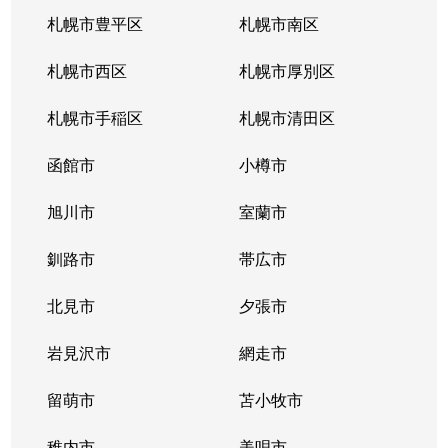
厚別東５条
1,800万円
新さっぽろ
札幌市豊平区
札幌市南区
厚別東５条
1,200万円
森林公園(北海道)
札幌市西区
札幌市厚別区
厚別南
3,000万円
ひばりが丘(北海道)
札幌市手稲区
札幌市清田区
厚別南
4,200万円
ひばりが丘(北海道)
函館市
小樽市
厚別南
2,900万円
ひばりが丘(北海道)
旭川市
室蘭市
厚別南
3,400万円
ひばりが丘(北海道)
釧路市
帯広市
大谷地西
1,900万円
大谷地
北見市
夕張市
大谷地西
1,400万円
大谷地
岩見沢市
網走市
大谷地西
留萌市
1,500万円
苫小牧市
大谷地
稚内市
美唄市