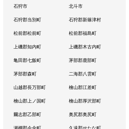
石狩市
北斗市
大谷地東
2,800万円
大谷地
石狩郡当別町
石狩郡新篠津村
大谷地東
2,400万円
大谷地
松前郡松前町
松前郡福島町
大谷地東
2,300万円
大谷地
上磯郡知内町
上磯郡木古内町
大谷地東
2,100万円
大谷地
亀田郡七飯町
茅部郡鹿部町
大谷地東
1,800万円
大谷地
茅部郡森町
二海郡八雲町
大谷地東
2,900万円
大谷地
山越郡長万部町
檜山郡江差町
大谷地東
2,400万円
大谷地
檜山郡上ノ国町
檜山郡厚沢部町
大谷地東
1,300万円
大谷地
爾志郡乙部町
奥尻郡奥尻町
大谷地東
1,200万円
大谷地
瀬棚郡今金町
久遠郡せたな町