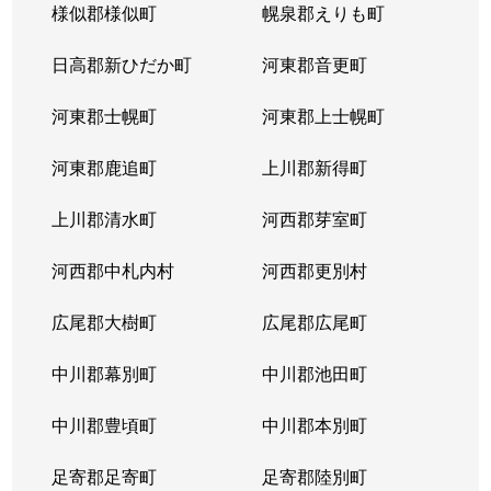
様似郡様似町
幌泉郡えりも町
日高郡新ひだか町
河東郡音更町
河東郡士幌町
河東郡上士幌町
河東郡鹿追町
上川郡新得町
上川郡清水町
河西郡芽室町
河西郡中札内村
河西郡更別村
広尾郡大樹町
広尾郡広尾町
中川郡幕別町
中川郡池田町
中川郡豊頃町
中川郡本別町
足寄郡足寄町
足寄郡陸別町