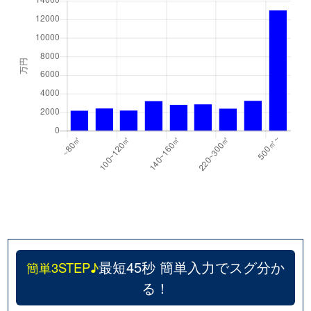
最短45秒 簡単入力でスグ分か
簡単3STEP♪
る！