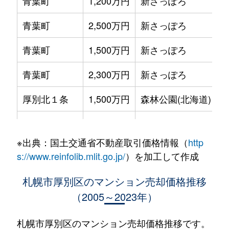
青葉町
1,200万円
新さっぽろ
青葉町
2,500万円
新さっぽろ
青葉町
1,500万円
新さっぽろ
青葉町
2,300万円
新さっぽろ
厚別北１条
1,500万円
森林公園(北海道)
厚別北２条
2,700万円
森林公園(北海道)
※出典：国土交通省不動産取引価格情報（
http
厚別北３条
3,200万円
森林公園(北海道)
s://www.reinfolib.mlit.go.jp/
）を加工して作成
厚別北３条
2,600万円
森林公園(北海道)
札幌市厚別区のマンション売却価格推移
（2005～2023年）
厚別北３条
2,500万円
森林公園(北海道)
厚別中央１条
2,900万円
さっぽろ(札幌市営)
札幌市厚別区のマンション売却価格推移です。