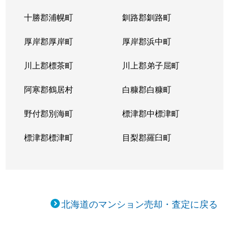
十勝郡浦幌町
釧路郡釧路町
厚岸郡厚岸町
厚岸郡浜中町
川上郡標茶町
川上郡弟子屈町
阿寒郡鶴居村
白糠郡白糠町
野付郡別海町
標津郡中標津町
標津郡標津町
目梨郡羅臼町
北海道のマンション売却・査定に戻る