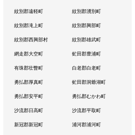
紋別郡遠軽町
紋別郡湧別町
紋別郡滝上町
紋別郡興部町
紋別郡西興部村
紋別郡雄武町
網走郡大空町
虻田郡豊浦町
有珠郡壮瞥町
白老郡白老町
勇払郡厚真町
虻田郡洞爺湖町
勇払郡安平町
勇払郡むかわ町
沙流郡日高町
沙流郡平取町
新冠郡新冠町
浦河郡浦河町