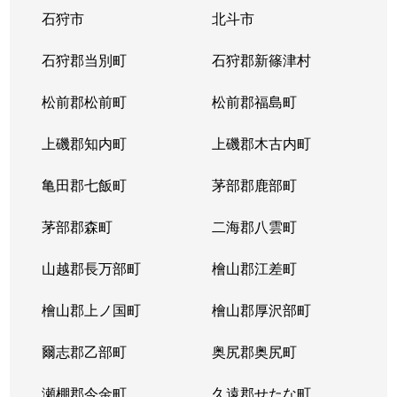
石狩市
北斗市
大谷地東
2,800万円
大谷地
石狩郡当別町
石狩郡新篠津村
大谷地東
2,400万円
大谷地
松前郡松前町
松前郡福島町
大谷地東
2,300万円
大谷地
上磯郡知内町
上磯郡木古内町
大谷地東
2,100万円
大谷地
亀田郡七飯町
茅部郡鹿部町
大谷地東
1,800万円
大谷地
茅部郡森町
二海郡八雲町
大谷地東
2,900万円
大谷地
山越郡長万部町
檜山郡江差町
大谷地東
2,400万円
大谷地
檜山郡上ノ国町
檜山郡厚沢部町
大谷地東
1,300万円
大谷地
爾志郡乙部町
奥尻郡奥尻町
大谷地東
1,200万円
大谷地
瀬棚郡今金町
久遠郡せたな町