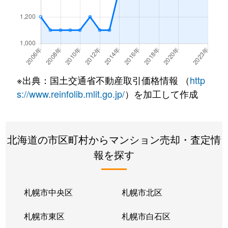
厚別東１条
2,400万円
新さっぽろ
厚別東２条
1,300万円
新さっぽろ
厚別東２条
2,200万円
新さっぽろ
※出典：国土交通省不動産取引価格情報 （
http
厚別東２条
2,500万円
新さっぽろ
s://www.reinfolib.mlit.go.jp/
）を加工して作成
厚別東４条
3,000万円
厚別
北海道の市区町村からマンション売却・査定情
厚別東４条
1,900万円
新さっぽろ
報を探す
厚別東４条
1,800万円
新さっぽろ
厚別東４条
2,400万円
新さっぽろ
札幌市中央区
札幌市北区
厚別東４条
2,700万円
森林公園(北海道)
札幌市東区
札幌市白石区