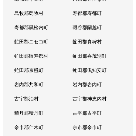
大谷地東
3,200万円
ひばりが丘(北海道)
島牧郡島牧村
寿都郡寿都町
上野幌３条
1,000万円
上野幌
寿都郡黒松内町
磯谷郡蘭越町
虻田郡ニセコ町
虻田郡真狩村
虻田郡留寿都村
虻田郡喜茂別町
虻田郡京極町
虻田郡倶知安町
岩内郡共和町
岩内郡岩内町
古宇郡泊村
古宇郡神恵内村
積丹郡積丹町
古平郡古平町
余市郡仁木町
余市郡余市町