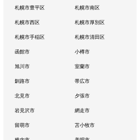
厚別東５条
1,800万円
新さっぽろ
札幌市豊平区
札幌市南区
厚別東５条
1,200万円
森林公園(北海道)
札幌市西区
札幌市厚別区
厚別南
3,000万円
ひばりが丘(北海道)
札幌市手稲区
札幌市清田区
厚別南
4,200万円
ひばりが丘(北海道)
函館市
小樽市
厚別南
2,900万円
ひばりが丘(北海道)
旭川市
室蘭市
厚別南
3,400万円
ひばりが丘(北海道)
釧路市
帯広市
大谷地西
1,900万円
大谷地
北見市
夕張市
大谷地西
1,400万円
大谷地
岩見沢市
網走市
大谷地西
留萌市
1,500万円
苫小牧市
大谷地
稚内市
美唄市