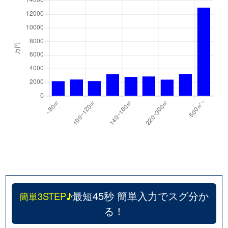
最短45秒 簡単入力でスグ分か
簡単3STEP♪
る！