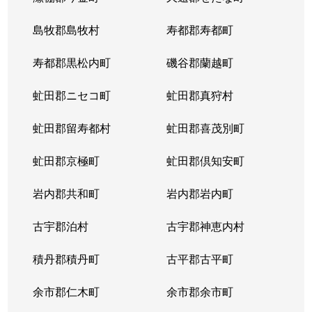
大谷地東
3,200万円
ひばりが丘(北海道)
島牧郡島牧村
寿都郡寿都町
上野幌３条
1,000万円
上野幌
寿都郡黒松内町
磯谷郡蘭越町
虻田郡ニセコ町
虻田郡真狩村
虻田郡留寿都村
虻田郡喜茂別町
虻田郡京極町
虻田郡倶知安町
岩内郡共和町
岩内郡岩内町
古宇郡泊村
古宇郡神恵内村
積丹郡積丹町
古平郡古平町
余市郡仁木町
余市郡余市町