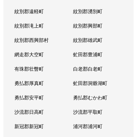
紋別郡遠軽町
紋別郡湧別町
紋別郡滝上町
紋別郡興部町
紋別郡西興部村
紋別郡雄武町
網走郡大空町
虻田郡豊浦町
有珠郡壮瞥町
白老郡白老町
勇払郡厚真町
虻田郡洞爺湖町
勇払郡安平町
勇払郡むかわ町
沙流郡日高町
沙流郡平取町
新冠郡新冠町
浦河郡浦河町