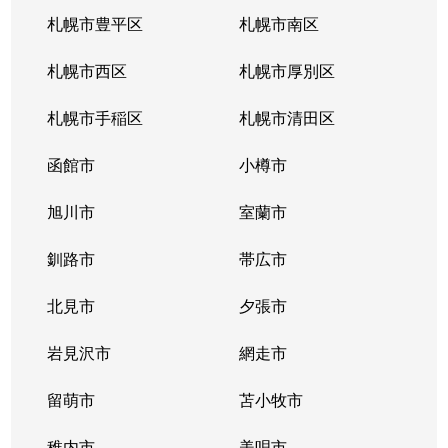
厚別東５条
1,800万円
新さっぽろ
札幌市豊平区
札幌市南区
厚別東５条
1,200万円
森林公園(北海道)
札幌市西区
札幌市厚別区
厚別南
3,000万円
ひばりが丘(北海道)
札幌市手稲区
札幌市清田区
厚別南
4,200万円
ひばりが丘(北海道)
函館市
小樽市
厚別南
2,900万円
ひばりが丘(北海道)
旭川市
室蘭市
厚別南
3,400万円
ひばりが丘(北海道)
釧路市
帯広市
大谷地西
1,900万円
大谷地
北見市
夕張市
大谷地西
1,400万円
大谷地
岩見沢市
網走市
大谷地西
留萌市
1,500万円
苫小牧市
大谷地
稚内市
美唄市