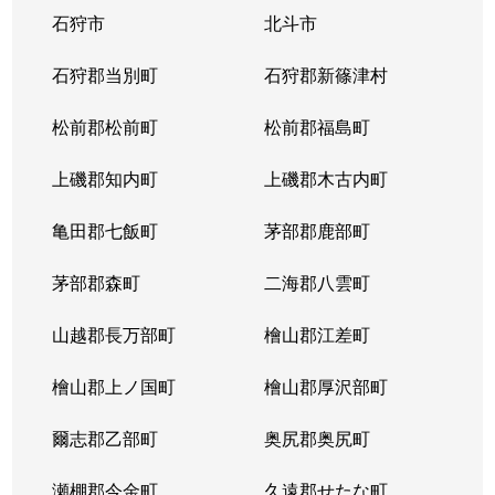
石狩市
北斗市
大谷地東
2,800万円
大谷地
石狩郡当別町
石狩郡新篠津村
大谷地東
2,400万円
大谷地
松前郡松前町
松前郡福島町
大谷地東
2,300万円
大谷地
上磯郡知内町
上磯郡木古内町
大谷地東
2,100万円
大谷地
亀田郡七飯町
茅部郡鹿部町
大谷地東
1,800万円
大谷地
茅部郡森町
二海郡八雲町
大谷地東
2,900万円
大谷地
山越郡長万部町
檜山郡江差町
大谷地東
2,400万円
大谷地
檜山郡上ノ国町
檜山郡厚沢部町
大谷地東
1,300万円
大谷地
爾志郡乙部町
奥尻郡奥尻町
大谷地東
1,200万円
大谷地
瀬棚郡今金町
久遠郡せたな町