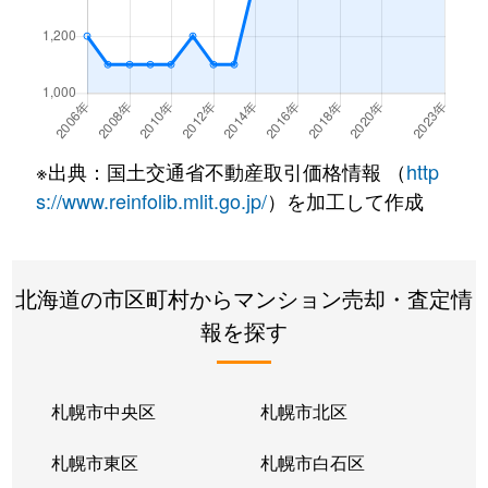
厚別東１条
2,400万円
新さっぽろ
厚別東２条
1,300万円
新さっぽろ
厚別東２条
2,200万円
新さっぽろ
※出典：国土交通省不動産取引価格情報 （
http
厚別東２条
2,500万円
新さっぽろ
s://www.reinfolib.mlit.go.jp/
）を加工して作成
厚別東４条
3,000万円
厚別
北海道の市区町村からマンション売却・査定情
厚別東４条
1,900万円
新さっぽろ
報を探す
厚別東４条
1,800万円
新さっぽろ
厚別東４条
2,400万円
新さっぽろ
札幌市中央区
札幌市北区
厚別東４条
2,700万円
森林公園(北海道)
札幌市東区
札幌市白石区