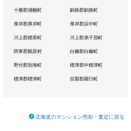
十勝郡浦幌町
釧路郡釧路町
厚岸郡厚岸町
厚岸郡浜中町
川上郡標茶町
川上郡弟子屈町
阿寒郡鶴居村
白糠郡白糠町
野付郡別海町
標津郡中標津町
標津郡標津町
目梨郡羅臼町
北海道のマンション売却・査定に戻る