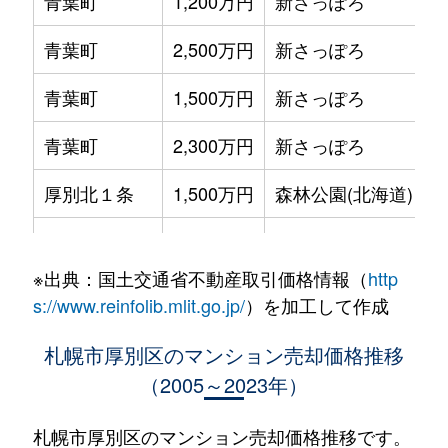
青葉町
1,200万円
新さっぽろ
青葉町
2,500万円
新さっぽろ
青葉町
1,500万円
新さっぽろ
青葉町
2,300万円
新さっぽろ
厚別北１条
1,500万円
森林公園(北海道)
厚別北２条
2,700万円
森林公園(北海道)
※出典：国土交通省不動産取引価格情報（
http
厚別北３条
3,200万円
森林公園(北海道)
s://www.reinfolib.mlit.go.jp/
）を加工して作成
厚別北３条
2,600万円
森林公園(北海道)
札幌市厚別区のマンション売却価格推移
（2005～2023年）
厚別北３条
2,500万円
森林公園(北海道)
厚別中央１条
2,900万円
さっぽろ(札幌市営)
札幌市厚別区のマンション売却価格推移です。