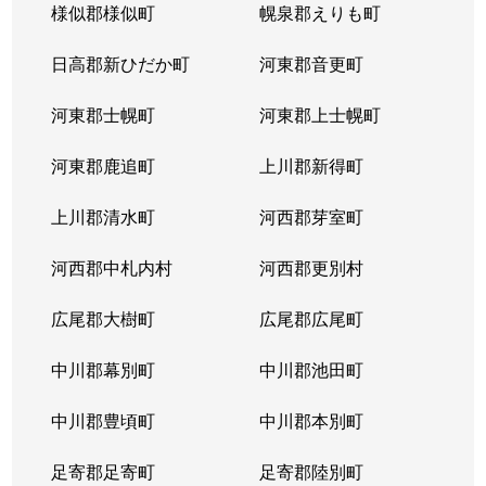
様似郡様似町
幌泉郡えりも町
日高郡新ひだか町
河東郡音更町
河東郡士幌町
河東郡上士幌町
河東郡鹿追町
上川郡新得町
上川郡清水町
河西郡芽室町
河西郡中札内村
河西郡更別村
広尾郡大樹町
広尾郡広尾町
中川郡幕別町
中川郡池田町
中川郡豊頃町
中川郡本別町
足寄郡足寄町
足寄郡陸別町