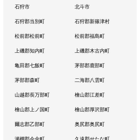
石狩市
北斗市
石狩郡当別町
石狩郡新篠津村
松前郡松前町
松前郡福島町
上磯郡知内町
上磯郡木古内町
亀田郡七飯町
茅部郡鹿部町
茅部郡森町
二海郡八雲町
山越郡長万部町
檜山郡江差町
檜山郡上ノ国町
檜山郡厚沢部町
爾志郡乙部町
奥尻郡奥尻町
瀬棚郡今金町
久遠郡せたな町