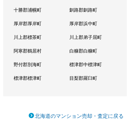
十勝郡浦幌町
釧路郡釧路町
厚岸郡厚岸町
厚岸郡浜中町
川上郡標茶町
川上郡弟子屈町
阿寒郡鶴居村
白糠郡白糠町
野付郡別海町
標津郡中標津町
標津郡標津町
目梨郡羅臼町
北海道のマンション売却・査定に戻る