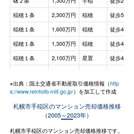
曙２条
1,300万円
手稲
徒歩21分
稲穂１条
2,300万円
稲穂
徒歩5分
稲穂１条
1,600万円
稲穂
徒歩4分
稲穂１条
1,300万円
稲穂
徒歩4分
稲穂１条
2,100万円
星置
徒歩4分
稲穂１条
2,000万円
星置
徒歩7分
※出典：国土交通省不動産取引価格情報（
http
稲穂１条
2,200万円
星置
徒歩6分
s://www.reinfolib.mlit.go.jp/
）を加工して作成
稲穂２条
1,700万円
稲穂
徒歩8分
札幌市手稲区のマンション売却価格推移
（2005～2023年）
稲穂２条
1,300万円
稲穂
徒歩12分
稲穂３条
1,100万円
稲穂
徒歩9分
札幌市手稲区のマンション売却価格推移です。