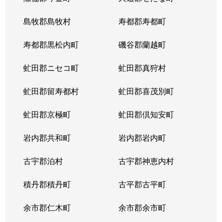
島牧郡島牧村
寿都郡寿都町
寿都郡黒松内町
磯谷郡蘭越町
虻田郡ニセコ町
虻田郡真狩村
虻田郡留寿都村
虻田郡喜茂別町
虻田郡京極町
虻田郡倶知安町
岩内郡共和町
岩内郡岩内町
古宇郡泊村
古宇郡神恵内村
積丹郡積丹町
古平郡古平町
余市郡仁木町
余市郡余市町