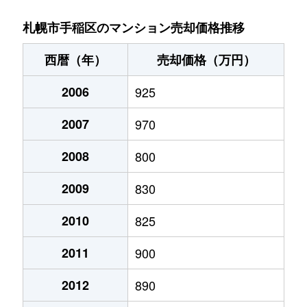
稲穂３条
1,400万円
稲穂
徒歩9分
札幌市手稲区のマンション売却価格推移
新発寒５条
1,700万円
稲積公園
徒歩28分
西暦（年）
売却価格（万円）
手稲本町１条
2,400万円
手稲
徒歩3分
2006
925
手稲本町２条
3,000万円
手稲
徒歩5分
2007
970
手稲本町２条
2,500万円
手稲
徒歩5分
2008
800
手稲本町３条
2,400万円
手稲
徒歩6分
2009
830
富丘２条
2,500万円
稲積公園
徒歩9分
2010
825
2011
900
富丘２条
1,100万円
稲積公園
徒歩7分
2012
890
富丘２条
1,600万円
稲積公園
徒歩9分