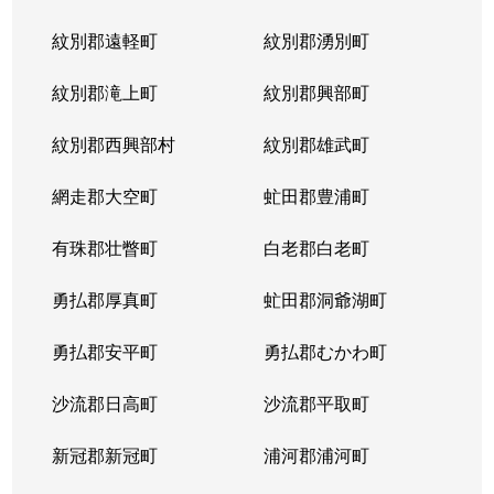
紋別郡遠軽町
紋別郡湧別町
紋別郡滝上町
紋別郡興部町
紋別郡西興部村
紋別郡雄武町
網走郡大空町
虻田郡豊浦町
有珠郡壮瞥町
白老郡白老町
勇払郡厚真町
虻田郡洞爺湖町
勇払郡安平町
勇払郡むかわ町
沙流郡日高町
沙流郡平取町
新冠郡新冠町
浦河郡浦河町