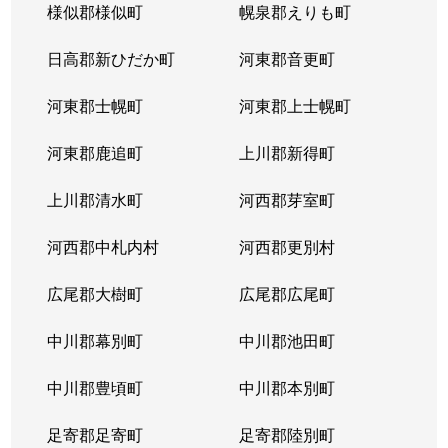
様似郡様似町
幌泉郡えりも町
日高郡新ひだか町
河東郡音更町
河東郡士幌町
河東郡上士幌町
河東郡鹿追町
上川郡新得町
上川郡清水町
河西郡芽室町
河西郡中札内村
河西郡更別村
広尾郡大樹町
広尾郡広尾町
中川郡幕別町
中川郡池田町
中川郡豊頃町
中川郡本別町
足寄郡足寄町
足寄郡陸別町