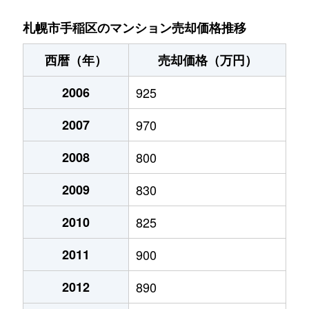
稲穂３条
1,400万円
稲穂
徒歩9分
札幌市手稲区のマンション売却価格推移
新発寒５条
1,700万円
稲積公園
徒歩28分
西暦（年）
売却価格（万円）
手稲本町１条
2,400万円
手稲
徒歩3分
2006
925
手稲本町２条
3,000万円
手稲
徒歩5分
2007
970
手稲本町２条
2,500万円
手稲
徒歩5分
2008
800
手稲本町３条
2,400万円
手稲
徒歩6分
2009
830
富丘２条
2,500万円
稲積公園
徒歩9分
2010
825
2011
900
富丘２条
1,100万円
稲積公園
徒歩7分
2012
890
富丘２条
1,600万円
稲積公園
徒歩9分