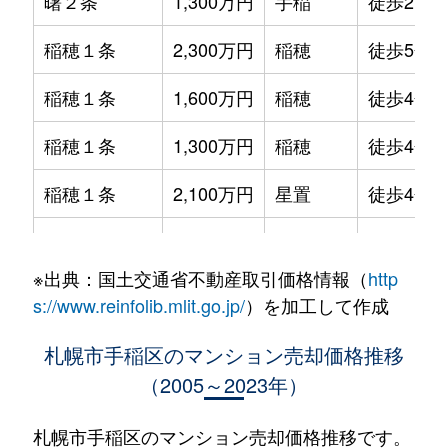
曙２条
1,300万円
手稲
徒歩21分
稲穂１条
2,300万円
稲穂
徒歩5分
稲穂１条
1,600万円
稲穂
徒歩4分
稲穂１条
1,300万円
稲穂
徒歩4分
稲穂１条
2,100万円
星置
徒歩4分
稲穂１条
2,000万円
星置
徒歩7分
※出典：国土交通省不動産取引価格情報（
http
稲穂１条
2,200万円
星置
徒歩6分
s://www.reinfolib.mlit.go.jp/
）を加工して作成
稲穂２条
1,700万円
稲穂
徒歩8分
札幌市手稲区のマンション売却価格推移
（2005～2023年）
稲穂２条
1,300万円
稲穂
徒歩12分
稲穂３条
1,100万円
稲穂
徒歩9分
札幌市手稲区のマンション売却価格推移です。