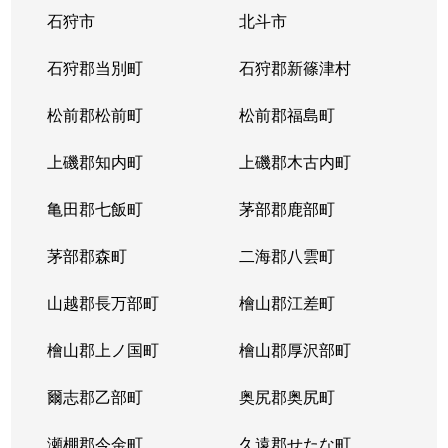
石狩市
北斗市
石狩郡当別町
石狩郡新篠津村
松前郡松前町
松前郡福島町
上磯郡知内町
上磯郡木古内町
亀田郡七飯町
茅部郡鹿部町
茅部郡森町
二海郡八雲町
山越郡長万部町
檜山郡江差町
檜山郡上ノ国町
檜山郡厚沢部町
爾志郡乙部町
奥尻郡奥尻町
瀬棚郡今金町
久遠郡せたな町