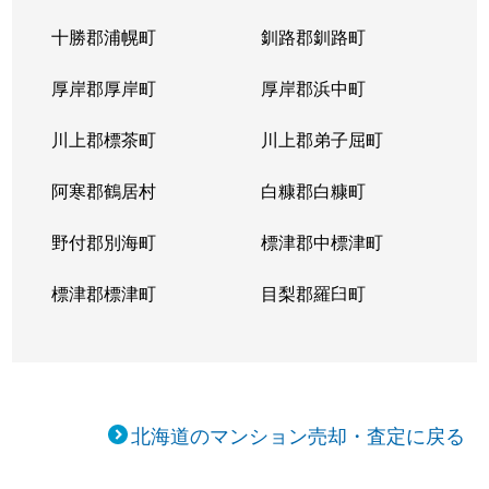
十勝郡浦幌町
釧路郡釧路町
厚岸郡厚岸町
厚岸郡浜中町
川上郡標茶町
川上郡弟子屈町
阿寒郡鶴居村
白糠郡白糠町
野付郡別海町
標津郡中標津町
標津郡標津町
目梨郡羅臼町
北海道のマンション売却・査定に戻る