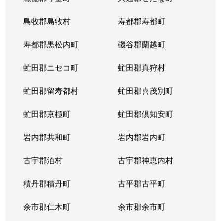
島牧郡島牧村
寿都郡寿都町
寿都郡黒松内町
磯谷郡蘭越町
虻田郡ニセコ町
虻田郡真狩村
虻田郡留寿都村
虻田郡喜茂別町
虻田郡京極町
虻田郡倶知安町
岩内郡共和町
岩内郡岩内町
古宇郡泊村
古宇郡神恵内村
積丹郡積丹町
古平郡古平町
余市郡仁木町
余市郡余市町