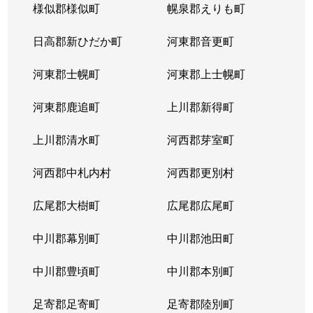
様似郡様似町
幌泉郡えりも町
日高郡新ひだか町
河東郡音更町
河東郡士幌町
河東郡上士幌町
河東郡鹿追町
上川郡新得町
上川郡清水町
河西郡芽室町
河西郡中札内村
河西郡更別村
広尾郡大樹町
広尾郡広尾町
中川郡幕別町
中川郡池田町
中川郡豊頃町
中川郡本別町
足寄郡足寄町
足寄郡陸別町