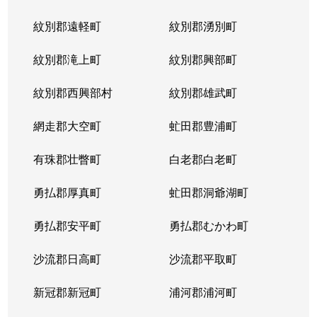
紋別郡遠軽町
紋別郡湧別町
紋別郡滝上町
紋別郡興部町
紋別郡西興部村
紋別郡雄武町
網走郡大空町
虻田郡豊浦町
有珠郡壮瞥町
白老郡白老町
勇払郡厚真町
虻田郡洞爺湖町
勇払郡安平町
勇払郡むかわ町
沙流郡日高町
沙流郡平取町
新冠郡新冠町
浦河郡浦河町