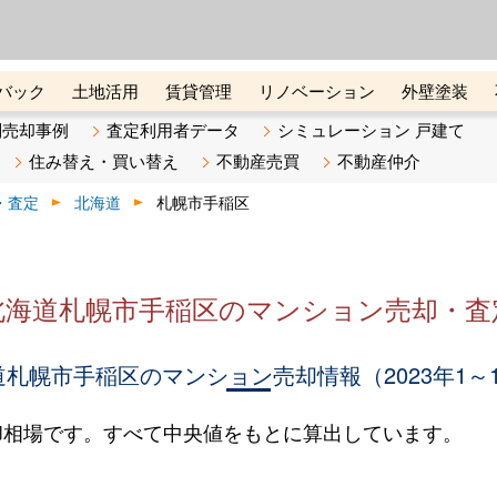
ーズ株式会社（東証グロース上
初めての方へ
ビスです 証券コード：4445
バック
土地活用
賃貸管理
リノベーション
外壁塗装
ライン講座
リビンマガジンBiz
不動産売却ご相談デスク
別売却事例
査定利用者データ
シミュレーション 戸建て
住み替え・買い替え
不動産売買
不動産仲介
・査定
北海道
札幌市手稲区
北海道札幌市手稲区のマンション売却・査
札幌市手稲区のマンション売却情報（2023年1～
却相場です。すべて中央値をもとに算出しています。