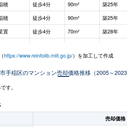
稲穂
徒歩4分
90m²
築25年
稲穂
徒歩4分
90m²
築25年
星置
徒歩4分
70m²
築28年
星置
徒歩7分
65m²
築29年
（
https://www.reinfolib.mlit.go.jp/
）を加工して作成
星置
徒歩6分
80m²
築29年
市手稲区のマンション売却価格推移（2005～202
稲穂
徒歩8分
70m²
築29年
稲穂
徒歩12分
75m²
築29年
移です。
稲穂
徒歩9分
70m²
築31年
移
稲穂
徒歩9分
70m²
-
売却価格
稲積公園
徒歩28分
70m²
築32年