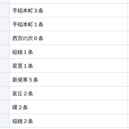
手稲本町３条
手稲本町１条
西宮の沢６条
稲穂１条
星置１条
新発寒５条
富丘２条
曙２条
稲穂２条