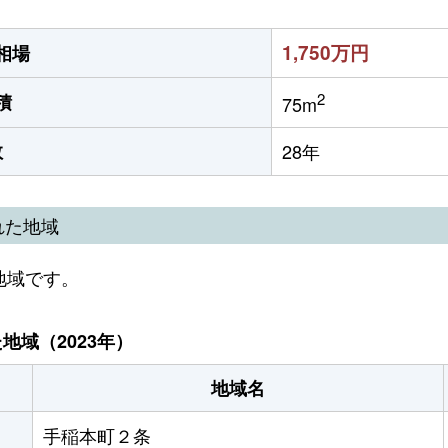
1,750万円
相場
2
積
75m
数
28年
れた地域
地域です。
域（2023年）
地域名
手稲本町２条