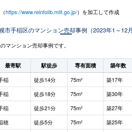
 （
https://www.reinfolib.mlit.go.jp/
）を加工して作成
幌市手稲区のマンション売却事例（2023年1～12
稲区のマンション売却事例です。
最寄駅
駅徒歩
専有面積
築年数
手稲
徒歩14分
75m²
築17年
手稲
徒歩18分
75m²
築30年
手稲
徒歩21分
75m²
築27年
稲穂
徒歩5分
75m²
築25年