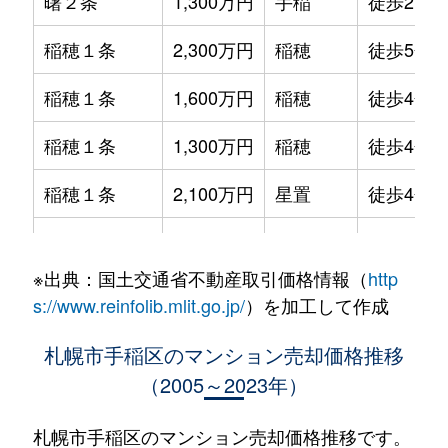
曙２条
1,300万円
手稲
徒歩21分
稲穂１条
2,300万円
稲穂
徒歩5分
稲穂１条
1,600万円
稲穂
徒歩4分
稲穂１条
1,300万円
稲穂
徒歩4分
稲穂１条
2,100万円
星置
徒歩4分
稲穂１条
2,000万円
星置
徒歩7分
※出典：国土交通省不動産取引価格情報（
http
稲穂１条
2,200万円
星置
徒歩6分
s://www.reinfolib.mlit.go.jp/
）を加工して作成
稲穂２条
1,700万円
稲穂
徒歩8分
札幌市手稲区のマンション売却価格推移
（2005～2023年）
稲穂２条
1,300万円
稲穂
徒歩12分
稲穂３条
1,100万円
稲穂
徒歩9分
札幌市手稲区のマンション売却価格推移です。