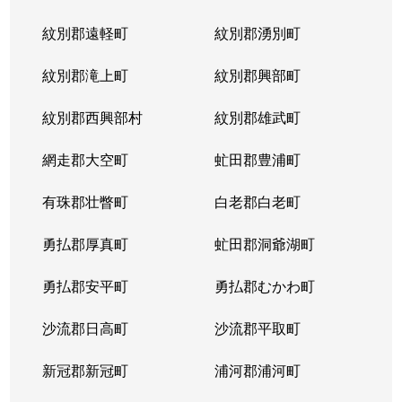
紋別郡遠軽町
紋別郡湧別町
紋別郡滝上町
紋別郡興部町
紋別郡西興部村
紋別郡雄武町
網走郡大空町
虻田郡豊浦町
有珠郡壮瞥町
白老郡白老町
勇払郡厚真町
虻田郡洞爺湖町
勇払郡安平町
勇払郡むかわ町
沙流郡日高町
沙流郡平取町
新冠郡新冠町
浦河郡浦河町