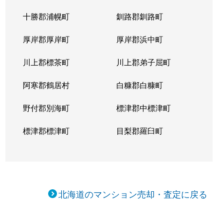
十勝郡浦幌町
釧路郡釧路町
厚岸郡厚岸町
厚岸郡浜中町
川上郡標茶町
川上郡弟子屈町
阿寒郡鶴居村
白糠郡白糠町
野付郡別海町
標津郡中標津町
標津郡標津町
目梨郡羅臼町
北海道のマンション売却・査定に戻る