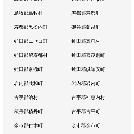
島牧郡島牧村
寿都郡寿都町
寿都郡黒松内町
磯谷郡蘭越町
虻田郡ニセコ町
虻田郡真狩村
虻田郡留寿都村
虻田郡喜茂別町
虻田郡京極町
虻田郡倶知安町
岩内郡共和町
岩内郡岩内町
古宇郡泊村
古宇郡神恵内村
積丹郡積丹町
古平郡古平町
余市郡仁木町
余市郡余市町