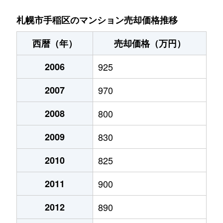
稲穂３条
1,400万円
稲穂
徒歩9分
札幌市手稲区のマンション売却価格推移
新発寒５条
1,700万円
稲積公園
徒歩28分
西暦（年）
売却価格（万円）
手稲本町１条
2,400万円
手稲
徒歩3分
2006
925
手稲本町２条
3,000万円
手稲
徒歩5分
2007
970
手稲本町２条
2,500万円
手稲
徒歩5分
2008
800
手稲本町３条
2,400万円
手稲
徒歩6分
2009
830
富丘２条
2,500万円
稲積公園
徒歩9分
2010
825
2011
900
富丘２条
1,100万円
稲積公園
徒歩7分
2012
890
富丘２条
1,600万円
稲積公園
徒歩9分