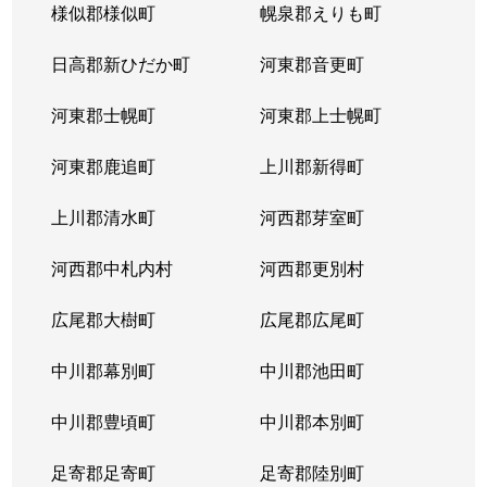
様似郡様似町
幌泉郡えりも町
日高郡新ひだか町
河東郡音更町
河東郡士幌町
河東郡上士幌町
河東郡鹿追町
上川郡新得町
上川郡清水町
河西郡芽室町
河西郡中札内村
河西郡更別村
広尾郡大樹町
広尾郡広尾町
中川郡幕別町
中川郡池田町
中川郡豊頃町
中川郡本別町
足寄郡足寄町
足寄郡陸別町