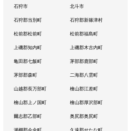
石狩市
北斗市
石狩郡当別町
石狩郡新篠津村
松前郡松前町
松前郡福島町
上磯郡知内町
上磯郡木古内町
亀田郡七飯町
茅部郡鹿部町
茅部郡森町
二海郡八雲町
山越郡長万部町
檜山郡江差町
檜山郡上ノ国町
檜山郡厚沢部町
爾志郡乙部町
奥尻郡奥尻町
瀬棚郡今金町
久遠郡せたな町