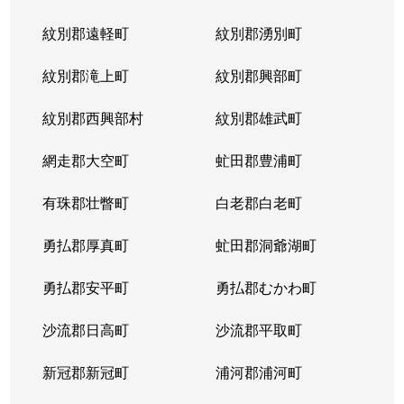
紋別郡遠軽町
紋別郡湧別町
紋別郡滝上町
紋別郡興部町
紋別郡西興部村
紋別郡雄武町
網走郡大空町
虻田郡豊浦町
有珠郡壮瞥町
白老郡白老町
勇払郡厚真町
虻田郡洞爺湖町
勇払郡安平町
勇払郡むかわ町
沙流郡日高町
沙流郡平取町
新冠郡新冠町
浦河郡浦河町