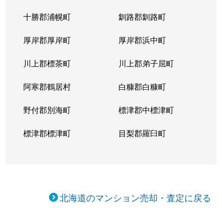
十勝郡浦幌町
釧路郡釧路町
厚岸郡厚岸町
厚岸郡浜中町
川上郡標茶町
川上郡弟子屈町
阿寒郡鶴居村
白糠郡白糠町
野付郡別海町
標津郡中標津町
標津郡標津町
目梨郡羅臼町
北海道のマンション売却・査定に戻る