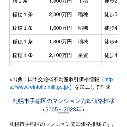
曙２条
1,300万円
手稲
徒歩21分
稲穂１条
2,300万円
稲穂
徒歩5分
稲穂１条
1,600万円
稲穂
徒歩4分
稲穂１条
1,300万円
稲穂
徒歩4分
稲穂１条
2,100万円
星置
徒歩4分
稲穂１条
2,000万円
星置
徒歩7分
※出典：国土交通省不動産取引価格情報（
http
稲穂１条
2,200万円
星置
徒歩6分
s://www.reinfolib.mlit.go.jp/
）を加工して作成
稲穂２条
1,700万円
稲穂
徒歩8分
札幌市手稲区のマンション売却価格推移
（2005～2023年）
稲穂２条
1,300万円
稲穂
徒歩12分
稲穂３条
1,100万円
稲穂
徒歩9分
札幌市手稲区のマンション売却価格推移です。