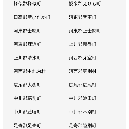
様似郡様似町
幌泉郡えりも町
日高郡新ひだか町
河東郡音更町
河東郡士幌町
河東郡上士幌町
河東郡鹿追町
上川郡新得町
上川郡清水町
河西郡芽室町
河西郡中札内村
河西郡更別村
広尾郡大樹町
広尾郡広尾町
中川郡幕別町
中川郡池田町
中川郡豊頃町
中川郡本別町
足寄郡足寄町
足寄郡陸別町