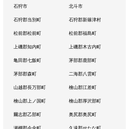
石狩市
北斗市
石狩郡当別町
石狩郡新篠津村
松前郡松前町
松前郡福島町
上磯郡知内町
上磯郡木古内町
亀田郡七飯町
茅部郡鹿部町
茅部郡森町
二海郡八雲町
山越郡長万部町
檜山郡江差町
檜山郡上ノ国町
檜山郡厚沢部町
爾志郡乙部町
奥尻郡奥尻町
瀬棚郡今金町
久遠郡せたな町