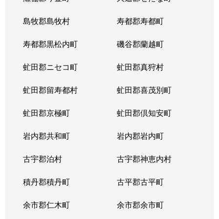
島牧郡島牧村
寿都郡寿都町
寿都郡黒松内町
磯谷郡蘭越町
虻田郡ニセコ町
虻田郡真狩村
虻田郡留寿都村
虻田郡喜茂別町
虻田郡京極町
虻田郡倶知安町
岩内郡共和町
岩内郡岩内町
古宇郡泊村
古宇郡神恵内村
積丹郡積丹町
古平郡古平町
余市郡仁木町
余市郡余市町