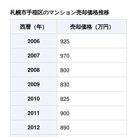
稲穂３条
1,400万円
稲穂
徒歩9分
札幌市手稲区のマンション売却価格推移
新発寒５条
1,700万円
稲積公園
徒歩28分
西暦（年）
売却価格（万円）
手稲本町１条
2,400万円
手稲
徒歩3分
2006
925
手稲本町２条
3,000万円
手稲
徒歩5分
2007
970
手稲本町２条
2,500万円
手稲
徒歩5分
2008
800
手稲本町３条
2,400万円
手稲
徒歩6分
2009
830
富丘２条
2,500万円
稲積公園
徒歩9分
2010
825
2011
900
富丘２条
1,100万円
稲積公園
徒歩7分
2012
890
富丘２条
1,600万円
稲積公園
徒歩9分