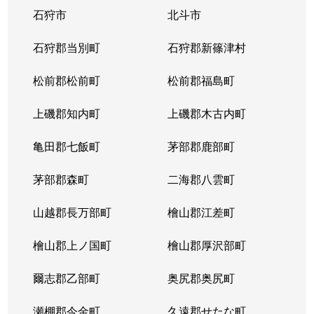
石狩市
北斗市
石狩郡当別町
石狩郡新篠津村
松前郡松前町
松前郡福島町
上磯郡知内町
上磯郡木古内町
亀田郡七飯町
茅部郡鹿部町
茅部郡森町
二海郡八雲町
山越郡長万部町
檜山郡江差町
檜山郡上ノ国町
檜山郡厚沢部町
爾志郡乙部町
奥尻郡奥尻町
瀬棚郡今金町
久遠郡せたな町