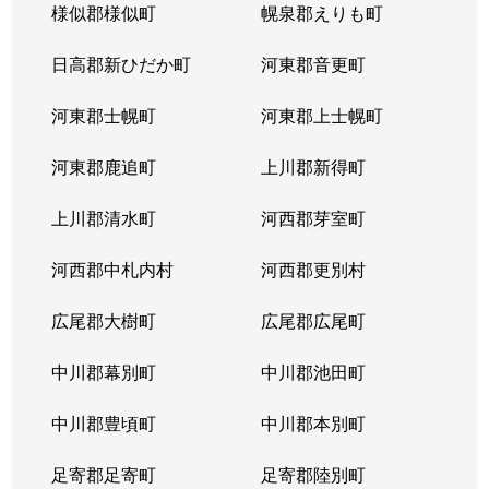
様似郡様似町
幌泉郡えりも町
日高郡新ひだか町
河東郡音更町
河東郡士幌町
河東郡上士幌町
河東郡鹿追町
上川郡新得町
上川郡清水町
河西郡芽室町
河西郡中札内村
河西郡更別村
広尾郡大樹町
広尾郡広尾町
中川郡幕別町
中川郡池田町
中川郡豊頃町
中川郡本別町
足寄郡足寄町
足寄郡陸別町