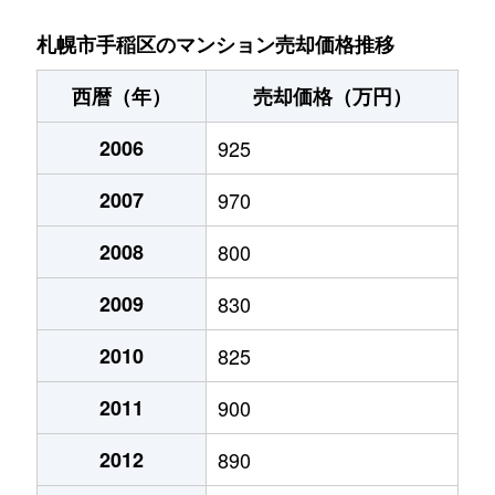
稲穂３条
1,400万円
稲穂
徒歩9分
札幌市手稲区のマンション売却価格推移
新発寒５条
1,700万円
稲積公園
徒歩28分
西暦（年）
売却価格（万円）
手稲本町１条
2,400万円
手稲
徒歩3分
2006
925
手稲本町２条
3,000万円
手稲
徒歩5分
2007
970
手稲本町２条
2,500万円
手稲
徒歩5分
2008
800
手稲本町３条
2,400万円
手稲
徒歩6分
2009
830
富丘２条
2,500万円
稲積公園
徒歩9分
2010
825
2011
900
富丘２条
1,100万円
稲積公園
徒歩7分
2012
890
富丘２条
1,600万円
稲積公園
徒歩9分