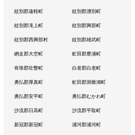
紋別郡遠軽町
紋別郡湧別町
紋別郡滝上町
紋別郡興部町
紋別郡西興部村
紋別郡雄武町
網走郡大空町
虻田郡豊浦町
有珠郡壮瞥町
白老郡白老町
勇払郡厚真町
虻田郡洞爺湖町
勇払郡安平町
勇払郡むかわ町
沙流郡日高町
沙流郡平取町
新冠郡新冠町
浦河郡浦河町