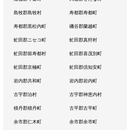
島牧郡島牧村
寿都郡寿都町
寿都郡黒松内町
磯谷郡蘭越町
虻田郡ニセコ町
虻田郡真狩村
虻田郡留寿都村
虻田郡喜茂別町
虻田郡京極町
虻田郡倶知安町
岩内郡共和町
岩内郡岩内町
古宇郡泊村
古宇郡神恵内村
積丹郡積丹町
古平郡古平町
余市郡仁木町
余市郡余市町