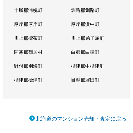
十勝郡浦幌町
釧路郡釧路町
厚岸郡厚岸町
厚岸郡浜中町
川上郡標茶町
川上郡弟子屈町
阿寒郡鶴居村
白糠郡白糠町
野付郡別海町
標津郡中標津町
標津郡標津町
目梨郡羅臼町
北海道のマンション売却・査定に戻る