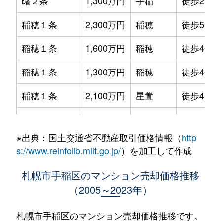
曙２条
1,300万円
手稲
徒歩21分
稲穂１条
2,300万円
稲穂
徒歩5分
稲穂１条
1,600万円
稲穂
徒歩4分
稲穂１条
1,300万円
稲穂
徒歩4分
稲穂１条
2,100万円
星置
徒歩4分
稲穂１条
2,000万円
星置
徒歩7分
※出典：国土交通省不動産取引価格情報（
http
稲穂１条
2,200万円
星置
徒歩6分
s://www.reinfolib.mlit.go.jp/
）を加工して作成
稲穂２条
1,700万円
稲穂
徒歩8分
札幌市手稲区のマンション売却価格推移
（2005～2023年）
稲穂２条
1,300万円
稲穂
徒歩12分
稲穂３条
1,100万円
稲穂
徒歩9分
札幌市手稲区のマンション売却価格推移です。