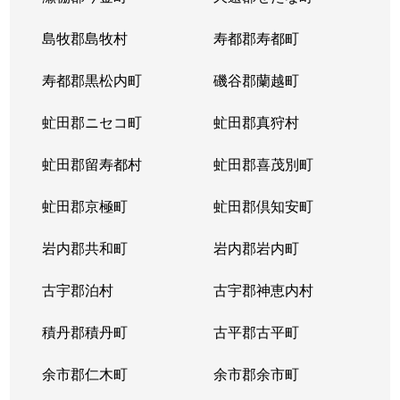
島牧郡島牧村
寿都郡寿都町
寿都郡黒松内町
磯谷郡蘭越町
虻田郡ニセコ町
虻田郡真狩村
虻田郡留寿都村
虻田郡喜茂別町
虻田郡京極町
虻田郡倶知安町
岩内郡共和町
岩内郡岩内町
古宇郡泊村
古宇郡神恵内村
積丹郡積丹町
古平郡古平町
余市郡仁木町
余市郡余市町