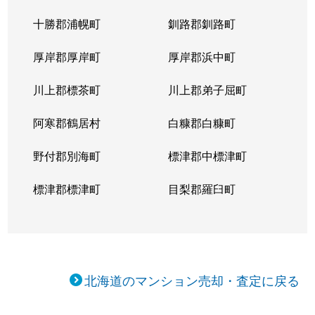
十勝郡浦幌町
釧路郡釧路町
厚岸郡厚岸町
厚岸郡浜中町
川上郡標茶町
川上郡弟子屈町
阿寒郡鶴居村
白糠郡白糠町
野付郡別海町
標津郡中標津町
標津郡標津町
目梨郡羅臼町
北海道のマンション売却・査定に戻る