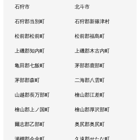
石狩市
北斗市
石狩郡当別町
石狩郡新篠津村
松前郡松前町
松前郡福島町
上磯郡知内町
上磯郡木古内町
亀田郡七飯町
茅部郡鹿部町
茅部郡森町
二海郡八雲町
山越郡長万部町
檜山郡江差町
檜山郡上ノ国町
檜山郡厚沢部町
爾志郡乙部町
奥尻郡奥尻町
瀬棚郡今金町
久遠郡せたな町