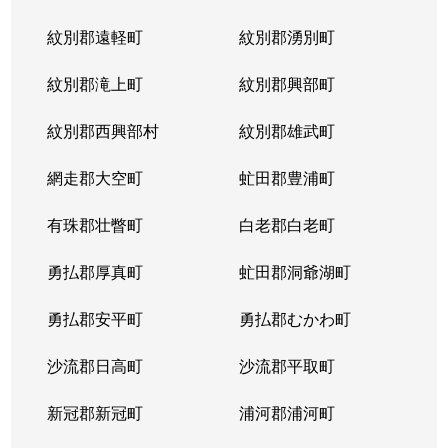
紋別郡遠軽町
紋別郡湧別町
紋別郡滝上町
紋別郡興部町
紋別郡西興部村
紋別郡雄武町
網走郡大空町
虻田郡豊浦町
有珠郡壮瞥町
白老郡白老町
勇払郡厚真町
虻田郡洞爺湖町
勇払郡安平町
勇払郡むかわ町
沙流郡日高町
沙流郡平取町
新冠郡新冠町
浦河郡浦河町