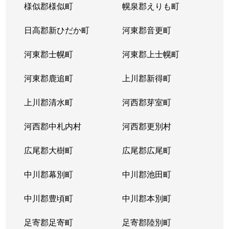
様似郡様似町
幌泉郡えりも町
日高郡新ひだか町
河東郡音更町
河東郡士幌町
河東郡上士幌町
河東郡鹿追町
上川郡新得町
上川郡清水町
河西郡芽室町
河西郡中札内村
河西郡更別村
広尾郡大樹町
広尾郡広尾町
中川郡幕別町
中川郡池田町
中川郡豊頃町
中川郡本別町
足寄郡足寄町
足寄郡陸別町