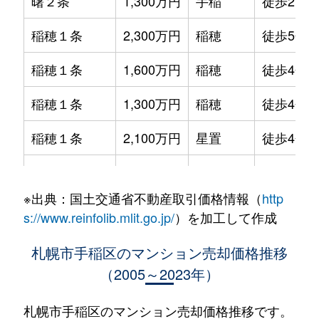
曙２条
1,300万円
手稲
徒歩21分
稲穂１条
2,300万円
稲穂
徒歩5分
稲穂１条
1,600万円
稲穂
徒歩4分
稲穂１条
1,300万円
稲穂
徒歩4分
稲穂１条
2,100万円
星置
徒歩4分
稲穂１条
2,000万円
星置
徒歩7分
※出典：国土交通省不動産取引価格情報（
http
稲穂１条
2,200万円
星置
徒歩6分
s://www.reinfolib.mlit.go.jp/
）を加工して作成
稲穂２条
1,700万円
稲穂
徒歩8分
札幌市手稲区のマンション売却価格推移
（2005～2023年）
稲穂２条
1,300万円
稲穂
徒歩12分
稲穂３条
1,100万円
稲穂
徒歩9分
札幌市手稲区のマンション売却価格推移です。