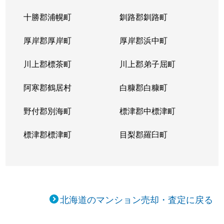
十勝郡浦幌町
釧路郡釧路町
厚岸郡厚岸町
厚岸郡浜中町
川上郡標茶町
川上郡弟子屈町
阿寒郡鶴居村
白糠郡白糠町
野付郡別海町
標津郡中標津町
標津郡標津町
目梨郡羅臼町
北海道のマンション売却・査定に戻る