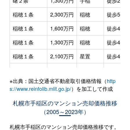
曙２条
1,300万円
手稲
徒歩21分
稲穂１条
2,300万円
稲穂
徒歩5分
稲穂１条
1,600万円
稲穂
徒歩4分
稲穂１条
1,300万円
稲穂
徒歩4分
稲穂１条
2,100万円
星置
徒歩4分
稲穂１条
2,000万円
星置
徒歩7分
※出典：国土交通省不動産取引価格情報（
http
稲穂１条
2,200万円
星置
徒歩6分
s://www.reinfolib.mlit.go.jp/
）を加工して作成
稲穂２条
1,700万円
稲穂
徒歩8分
札幌市手稲区のマンション売却価格推移
（2005～2023年）
稲穂２条
1,300万円
稲穂
徒歩12分
稲穂３条
1,100万円
稲穂
徒歩9分
札幌市手稲区のマンション売却価格推移です。