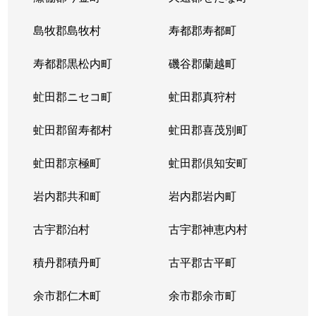
島牧郡島牧村
寿都郡寿都町
寿都郡黒松内町
磯谷郡蘭越町
虻田郡ニセコ町
虻田郡真狩村
虻田郡留寿都村
虻田郡喜茂別町
虻田郡京極町
虻田郡倶知安町
岩内郡共和町
岩内郡岩内町
古宇郡泊村
古宇郡神恵内村
積丹郡積丹町
古平郡古平町
余市郡仁木町
余市郡余市町