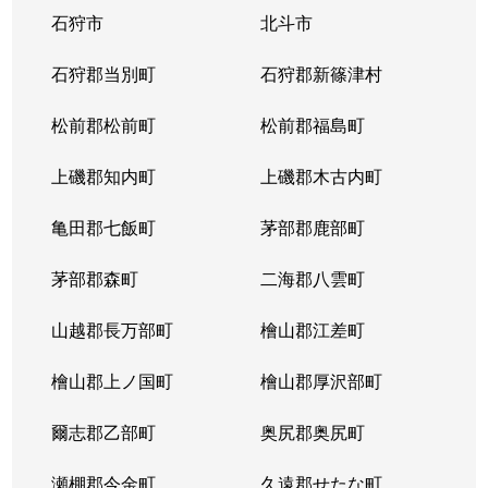
石狩市
北斗市
石狩郡当別町
石狩郡新篠津村
松前郡松前町
松前郡福島町
上磯郡知内町
上磯郡木古内町
亀田郡七飯町
茅部郡鹿部町
茅部郡森町
二海郡八雲町
山越郡長万部町
檜山郡江差町
檜山郡上ノ国町
檜山郡厚沢部町
爾志郡乙部町
奥尻郡奥尻町
瀬棚郡今金町
久遠郡せたな町