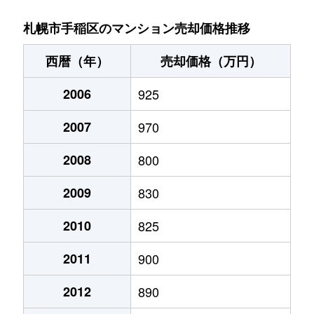
稲穂３条
1,400万円
稲穂
徒歩9分
札幌市手稲区のマンション売却価格推移
新発寒５条
1,700万円
稲積公園
徒歩28分
西暦（年）
売却価格（万円）
手稲本町１条
2,400万円
手稲
徒歩3分
2006
925
手稲本町２条
3,000万円
手稲
徒歩5分
2007
970
手稲本町２条
2,500万円
手稲
徒歩5分
2008
800
手稲本町３条
2,400万円
手稲
徒歩6分
2009
830
富丘２条
2,500万円
稲積公園
徒歩9分
2010
825
2011
900
富丘２条
1,100万円
稲積公園
徒歩7分
2012
890
富丘２条
1,600万円
稲積公園
徒歩9分