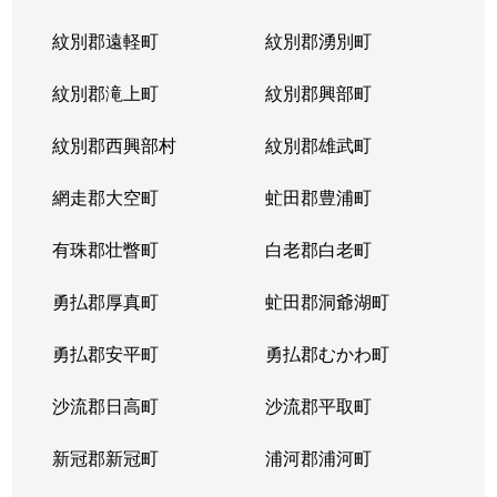
紋別郡遠軽町
紋別郡湧別町
紋別郡滝上町
紋別郡興部町
紋別郡西興部村
紋別郡雄武町
網走郡大空町
虻田郡豊浦町
有珠郡壮瞥町
白老郡白老町
勇払郡厚真町
虻田郡洞爺湖町
勇払郡安平町
勇払郡むかわ町
沙流郡日高町
沙流郡平取町
新冠郡新冠町
浦河郡浦河町