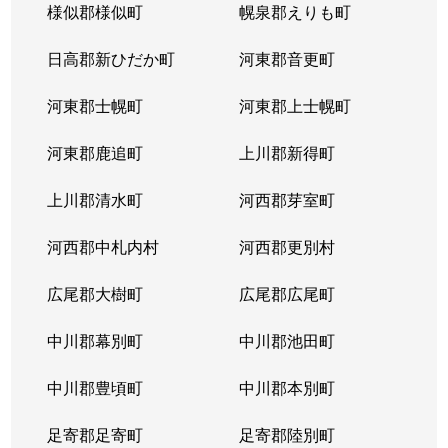
様似郡様似町
幌泉郡えりも町
日高郡新ひだか町
河東郡音更町
河東郡士幌町
河東郡上士幌町
河東郡鹿追町
上川郡新得町
上川郡清水町
河西郡芽室町
河西郡中札内村
河西郡更別村
広尾郡大樹町
広尾郡広尾町
中川郡幕別町
中川郡池田町
中川郡豊頃町
中川郡本別町
足寄郡足寄町
足寄郡陸別町