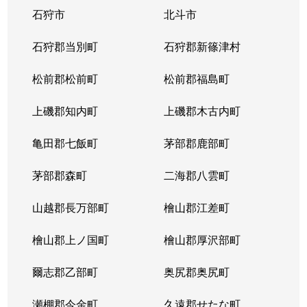
石狩市
北斗市
石狩郡当別町
石狩郡新篠津村
松前郡松前町
松前郡福島町
上磯郡知内町
上磯郡木古内町
亀田郡七飯町
茅部郡鹿部町
茅部郡森町
二海郡八雲町
山越郡長万部町
檜山郡江差町
檜山郡上ノ国町
檜山郡厚沢部町
爾志郡乙部町
奥尻郡奥尻町
瀬棚郡今金町
久遠郡せたな町