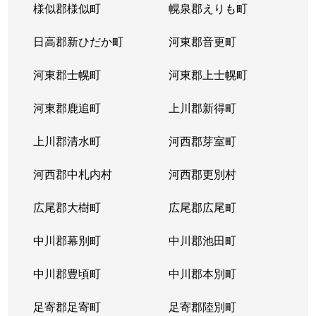
様似郡様似町
幌泉郡えりも町
日高郡新ひだか町
河東郡音更町
河東郡士幌町
河東郡上士幌町
河東郡鹿追町
上川郡新得町
上川郡清水町
河西郡芽室町
河西郡中札内村
河西郡更別村
広尾郡大樹町
広尾郡広尾町
中川郡幕別町
中川郡池田町
中川郡豊頃町
中川郡本別町
足寄郡足寄町
足寄郡陸別町