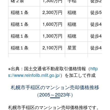
曙２条
1,300万円
手稲
徒歩21分
稲穂１条
2,300万円
稲穂
徒歩5分
稲穂１条
1,600万円
稲穂
徒歩4分
稲穂１条
1,300万円
稲穂
徒歩4分
稲穂１条
2,100万円
星置
徒歩4分
稲穂１条
2,000万円
星置
徒歩7分
※出典：国土交通省不動産取引価格情報（
http
稲穂１条
2,200万円
星置
徒歩6分
s://www.reinfolib.mlit.go.jp/
）を加工して作成
稲穂２条
1,700万円
稲穂
徒歩8分
札幌市手稲区のマンション売却価格推移
（2005～2023年）
稲穂２条
1,300万円
稲穂
徒歩12分
稲穂３条
1,100万円
稲穂
徒歩9分
札幌市手稲区のマンション売却価格推移です。