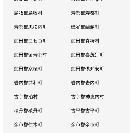
島牧郡島牧村
寿都郡寿都町
寿都郡黒松内町
磯谷郡蘭越町
虻田郡ニセコ町
虻田郡真狩村
虻田郡留寿都村
虻田郡喜茂別町
虻田郡京極町
虻田郡倶知安町
岩内郡共和町
岩内郡岩内町
古宇郡泊村
古宇郡神恵内村
積丹郡積丹町
古平郡古平町
余市郡仁木町
余市郡余市町