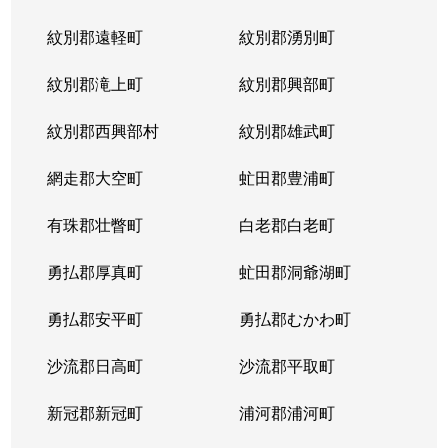
紋別郡遠軽町
紋別郡湧別町
紋別郡滝上町
紋別郡興部町
紋別郡西興部村
紋別郡雄武町
網走郡大空町
虻田郡豊浦町
有珠郡壮瞥町
白老郡白老町
勇払郡厚真町
虻田郡洞爺湖町
勇払郡安平町
勇払郡むかわ町
沙流郡日高町
沙流郡平取町
新冠郡新冠町
浦河郡浦河町