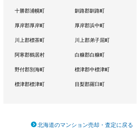
十勝郡浦幌町
釧路郡釧路町
厚岸郡厚岸町
厚岸郡浜中町
川上郡標茶町
川上郡弟子屈町
阿寒郡鶴居村
白糠郡白糠町
野付郡別海町
標津郡中標津町
標津郡標津町
目梨郡羅臼町
北海道のマンション売却・査定に戻る