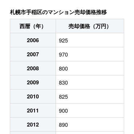
稲穂３条
1,400万円
稲穂
徒歩9分
札幌市手稲区のマンション売却価格推移
新発寒５条
1,700万円
稲積公園
徒歩28分
西暦（年）
売却価格（万円）
手稲本町１条
2,400万円
手稲
徒歩3分
2006
925
手稲本町２条
3,000万円
手稲
徒歩5分
2007
970
手稲本町２条
2,500万円
手稲
徒歩5分
2008
800
手稲本町３条
2,400万円
手稲
徒歩6分
2009
830
富丘２条
2,500万円
稲積公園
徒歩9分
2010
825
2011
900
富丘２条
1,100万円
稲積公園
徒歩7分
2012
890
富丘２条
1,600万円
稲積公園
徒歩9分