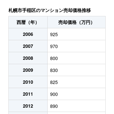
稲穂３条
1,400万円
稲穂
徒歩9分
札幌市手稲区のマンション売却価格推移
新発寒５条
1,700万円
稲積公園
徒歩28分
西暦（年）
売却価格（万円）
手稲本町１条
2,400万円
手稲
徒歩3分
2006
925
手稲本町２条
3,000万円
手稲
徒歩5分
2007
970
手稲本町２条
2,500万円
手稲
徒歩5分
2008
800
手稲本町３条
2,400万円
手稲
徒歩6分
2009
830
富丘２条
2,500万円
稲積公園
徒歩9分
2010
825
2011
900
富丘２条
1,100万円
稲積公園
徒歩7分
2012
890
富丘２条
1,600万円
稲積公園
徒歩9分