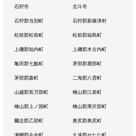
石狩市
北斗市
石狩郡当別町
石狩郡新篠津村
松前郡松前町
松前郡福島町
上磯郡知内町
上磯郡木古内町
亀田郡七飯町
茅部郡鹿部町
茅部郡森町
二海郡八雲町
山越郡長万部町
檜山郡江差町
檜山郡上ノ国町
檜山郡厚沢部町
爾志郡乙部町
奥尻郡奥尻町
瀬棚郡今金町
久遠郡せたな町