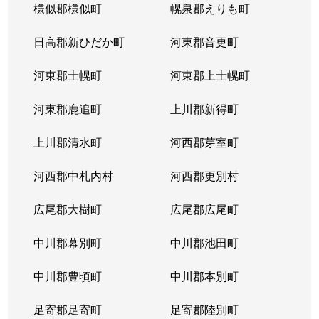
様似郡様似町
幌泉郡えりも町
日高郡新ひだか町
河東郡音更町
河東郡士幌町
河東郡上士幌町
河東郡鹿追町
上川郡新得町
上川郡清水町
河西郡芽室町
河西郡中札内村
河西郡更別村
広尾郡大樹町
広尾郡広尾町
中川郡幕別町
中川郡池田町
中川郡豊頃町
中川郡本別町
足寄郡足寄町
足寄郡陸別町