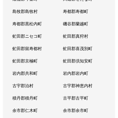
島牧郡島牧村
寿都郡寿都町
寿都郡黒松内町
磯谷郡蘭越町
虻田郡ニセコ町
虻田郡真狩村
虻田郡留寿都村
虻田郡喜茂別町
虻田郡京極町
虻田郡倶知安町
岩内郡共和町
岩内郡岩内町
古宇郡泊村
古宇郡神恵内村
積丹郡積丹町
古平郡古平町
余市郡仁木町
余市郡余市町