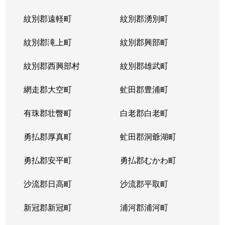
紋別郡遠軽町
紋別郡湧別町
紋別郡滝上町
紋別郡興部町
紋別郡西興部村
紋別郡雄武町
網走郡大空町
虻田郡豊浦町
有珠郡壮瞥町
白老郡白老町
勇払郡厚真町
虻田郡洞爺湖町
勇払郡安平町
勇払郡むかわ町
沙流郡日高町
沙流郡平取町
新冠郡新冠町
浦河郡浦河町