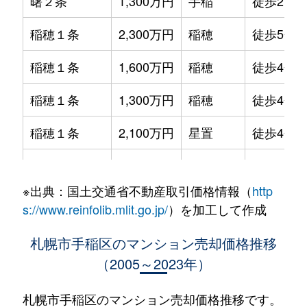
曙２条
1,300万円
手稲
徒歩21分
稲穂１条
2,300万円
稲穂
徒歩5分
稲穂１条
1,600万円
稲穂
徒歩4分
稲穂１条
1,300万円
稲穂
徒歩4分
稲穂１条
2,100万円
星置
徒歩4分
稲穂１条
2,000万円
星置
徒歩7分
※出典：国土交通省不動産取引価格情報（
http
稲穂１条
2,200万円
星置
徒歩6分
s://www.reinfolib.mlit.go.jp/
）を加工して作成
稲穂２条
1,700万円
稲穂
徒歩8分
札幌市手稲区のマンション売却価格推移
（2005～2023年）
稲穂２条
1,300万円
稲穂
徒歩12分
稲穂３条
1,100万円
稲穂
徒歩9分
札幌市手稲区のマンション売却価格推移です。