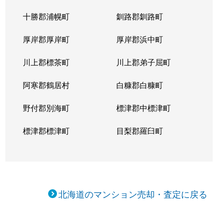
十勝郡浦幌町
釧路郡釧路町
厚岸郡厚岸町
厚岸郡浜中町
川上郡標茶町
川上郡弟子屈町
阿寒郡鶴居村
白糠郡白糠町
野付郡別海町
標津郡中標津町
標津郡標津町
目梨郡羅臼町
北海道のマンション売却・査定に戻る