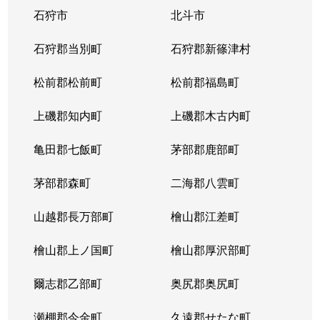
石狩市
北斗市
石狩郡当別町
石狩郡新篠津村
松前郡松前町
松前郡福島町
上磯郡知内町
上磯郡木古内町
亀田郡七飯町
茅部郡鹿部町
茅部郡森町
二海郡八雲町
山越郡長万部町
檜山郡江差町
檜山郡上ノ国町
檜山郡厚沢部町
爾志郡乙部町
奥尻郡奥尻町
瀬棚郡今金町
久遠郡せたな町