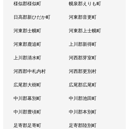
様似郡様似町
幌泉郡えりも町
日高郡新ひだか町
河東郡音更町
河東郡士幌町
河東郡上士幌町
河東郡鹿追町
上川郡新得町
上川郡清水町
河西郡芽室町
河西郡中札内村
河西郡更別村
広尾郡大樹町
広尾郡広尾町
中川郡幕別町
中川郡池田町
中川郡豊頃町
中川郡本別町
足寄郡足寄町
足寄郡陸別町