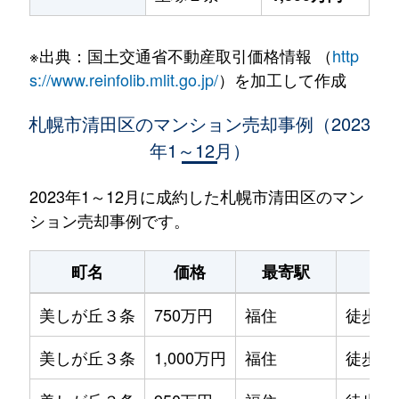
※出典：国土交通省不動産取引価格情報 （
http
s://www.reinfolib.mlit.go.jp/
）を加工して作成
札幌市清田区のマンション売却事例（2023
年1～12月）
2023年1～12月に成約した札幌市清田区のマン
ション売却事例です。
町名
価格
最寄駅
駅
美しが丘３条
750万円
福住
徒歩1時
美しが丘３条
1,000万円
福住
徒歩1時