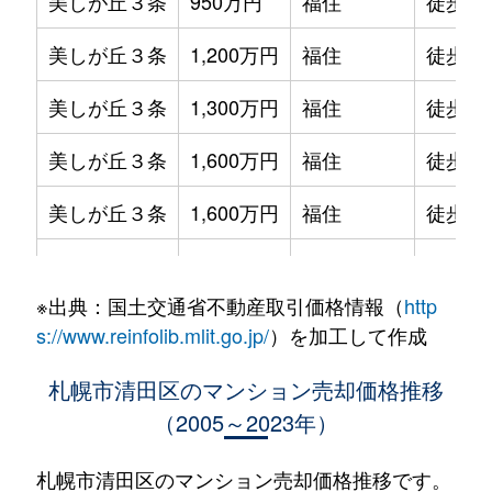
美しが丘３条
950万円
福住
徒歩1時
美しが丘３条
1,200万円
福住
徒歩1時
美しが丘３条
1,300万円
福住
徒歩1時
美しが丘３条
1,600万円
福住
徒歩1時
美しが丘３条
1,600万円
福住
徒歩1時
美しが丘３条
1,600万円
福住
徒歩1時
※出典：国土交通省不動産取引価格情報（
http
北野２条
1,300万円
南郷18丁目
徒歩25
s://www.reinfolib.mlit.go.jp/
）を加工して作成
北野２条
1,400万円
南郷18丁目
徒歩26
札幌市清田区のマンション売却価格推移
（2005～2023年）
北野６条
1,900万円
大谷地
徒歩29
北野６条
3,500万円
大谷地
徒歩29
札幌市清田区のマンション売却価格推移です。