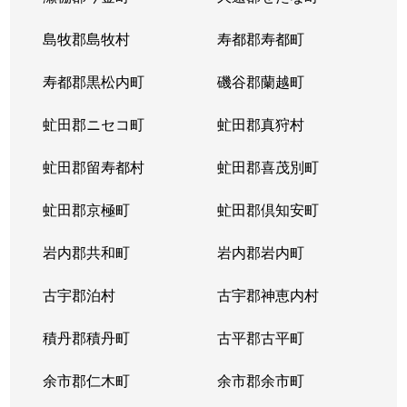
島牧郡島牧村
寿都郡寿都町
寿都郡黒松内町
磯谷郡蘭越町
虻田郡ニセコ町
虻田郡真狩村
虻田郡留寿都村
虻田郡喜茂別町
虻田郡京極町
虻田郡倶知安町
岩内郡共和町
岩内郡岩内町
古宇郡泊村
古宇郡神恵内村
積丹郡積丹町
古平郡古平町
余市郡仁木町
余市郡余市町