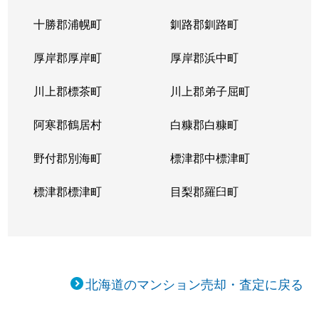
十勝郡浦幌町
釧路郡釧路町
厚岸郡厚岸町
厚岸郡浜中町
川上郡標茶町
川上郡弟子屈町
阿寒郡鶴居村
白糠郡白糠町
野付郡別海町
標津郡中標津町
標津郡標津町
目梨郡羅臼町
北海道のマンション売却・査定に戻る