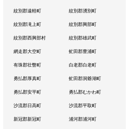
紋別郡遠軽町
紋別郡湧別町
紋別郡滝上町
紋別郡興部町
紋別郡西興部村
紋別郡雄武町
網走郡大空町
虻田郡豊浦町
有珠郡壮瞥町
白老郡白老町
勇払郡厚真町
虻田郡洞爺湖町
勇払郡安平町
勇払郡むかわ町
沙流郡日高町
沙流郡平取町
新冠郡新冠町
浦河郡浦河町