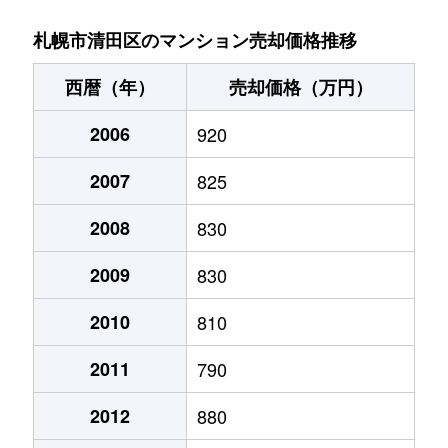
北野６条
2,700万円
大谷地
徒歩29
札幌市清田区のマンション売却価格推移
北野６条
2,800万円
南郷18丁目
徒歩14
西暦（年）
売却価格（万円）
清田１条
1,300万円
福住
徒歩45
2006
920
清田２条
1,400万円
福住
徒歩45
2007
825
里塚１条
1,300万円
福住
徒歩1時
2008
830
里塚２条
200万円
福住
徒歩1時
2009
830
里塚２条
550万円
福住
徒歩1時
2010
810
2011
790
真栄１条
1,400万円
福住
徒歩45
2012
880
真栄１条
1,300万円
福住
徒歩45