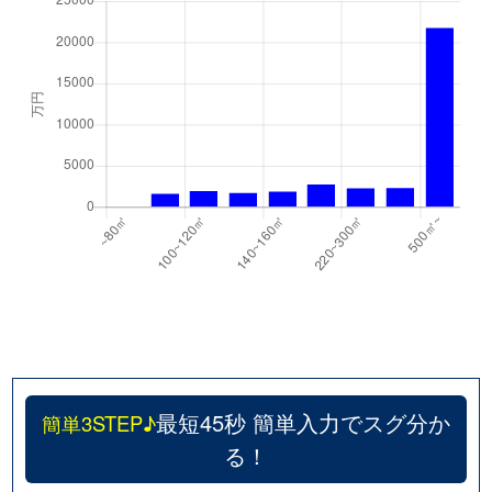
最短45秒 簡単入力でスグ分か
簡単3STEP♪
る！