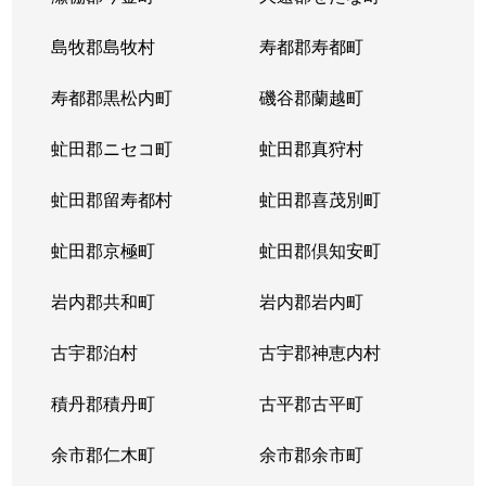
島牧郡島牧村
寿都郡寿都町
寿都郡黒松内町
磯谷郡蘭越町
虻田郡ニセコ町
虻田郡真狩村
虻田郡留寿都村
虻田郡喜茂別町
虻田郡京極町
虻田郡倶知安町
岩内郡共和町
岩内郡岩内町
古宇郡泊村
古宇郡神恵内村
積丹郡積丹町
古平郡古平町
余市郡仁木町
余市郡余市町