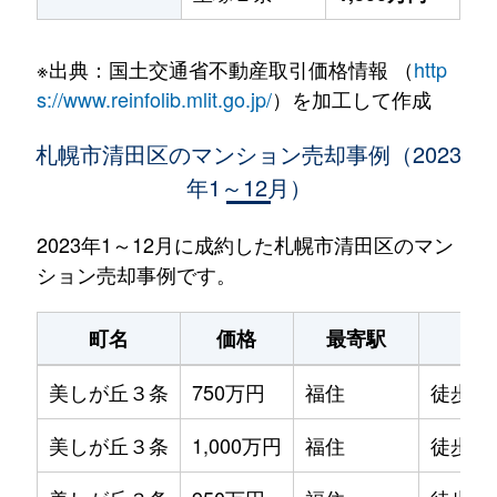
※出典：国土交通省不動産取引価格情報 （
http
s://www.reinfolib.mlit.go.jp/
）を加工して作成
札幌市清田区のマンション売却事例（2023
年1～12月）
2023年1～12月に成約した札幌市清田区のマン
ション売却事例です。
町名
価格
最寄駅
駅
美しが丘３条
750万円
福住
徒歩1時
美しが丘３条
1,000万円
福住
徒歩1時