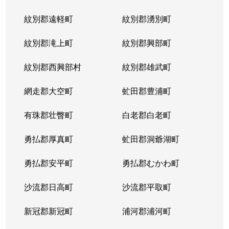
紋別郡遠軽町
紋別郡湧別町
紋別郡滝上町
紋別郡興部町
紋別郡西興部村
紋別郡雄武町
網走郡大空町
虻田郡豊浦町
有珠郡壮瞥町
白老郡白老町
勇払郡厚真町
虻田郡洞爺湖町
勇払郡安平町
勇払郡むかわ町
沙流郡日高町
沙流郡平取町
新冠郡新冠町
浦河郡浦河町