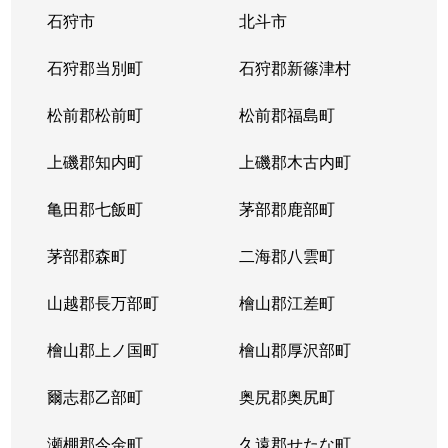
石狩市
北斗市
石狩郡当別町
石狩郡新篠津村
松前郡松前町
松前郡福島町
上磯郡知内町
上磯郡木古内町
亀田郡七飯町
茅部郡鹿部町
茅部郡森町
二海郡八雲町
山越郡長万部町
檜山郡江差町
檜山郡上ノ国町
檜山郡厚沢部町
爾志郡乙部町
奥尻郡奥尻町
瀬棚郡今金町
久遠郡せたな町