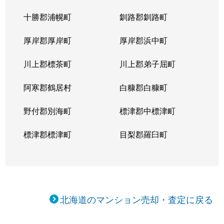
十勝郡浦幌町
釧路郡釧路町
厚岸郡厚岸町
厚岸郡浜中町
川上郡標茶町
川上郡弟子屈町
阿寒郡鶴居村
白糠郡白糠町
野付郡別海町
標津郡中標津町
標津郡標津町
目梨郡羅臼町
北海道のマンション売却・査定に戻る