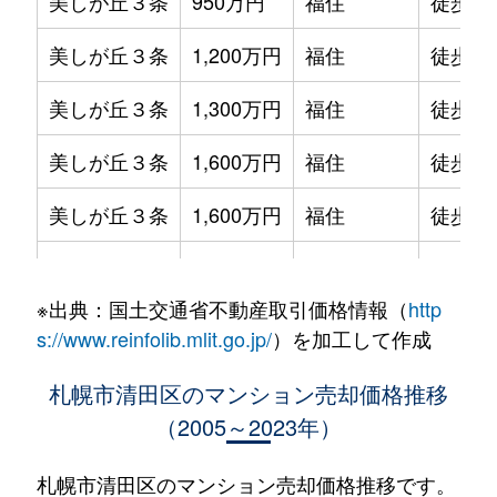
美しが丘３条
950万円
福住
徒歩1時
美しが丘３条
1,200万円
福住
徒歩1時
美しが丘３条
1,300万円
福住
徒歩1時
美しが丘３条
1,600万円
福住
徒歩1時
美しが丘３条
1,600万円
福住
徒歩1時
美しが丘３条
1,600万円
福住
徒歩1時
※出典：国土交通省不動産取引価格情報（
http
北野２条
1,300万円
南郷18丁目
徒歩25
s://www.reinfolib.mlit.go.jp/
）を加工して作成
北野２条
1,400万円
南郷18丁目
徒歩26
札幌市清田区のマンション売却価格推移
（2005～2023年）
北野６条
1,900万円
大谷地
徒歩29
北野６条
3,500万円
大谷地
徒歩29
札幌市清田区のマンション売却価格推移です。