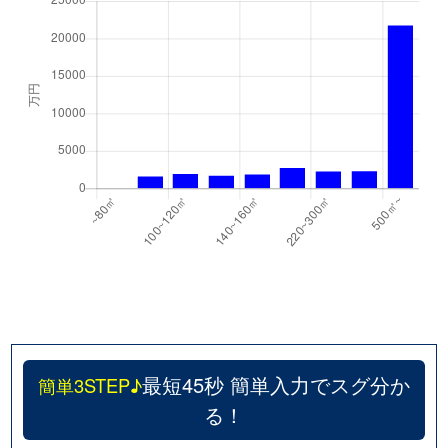
最短45秒 簡単入力でスグ分か
簡単3STEP♪
る！