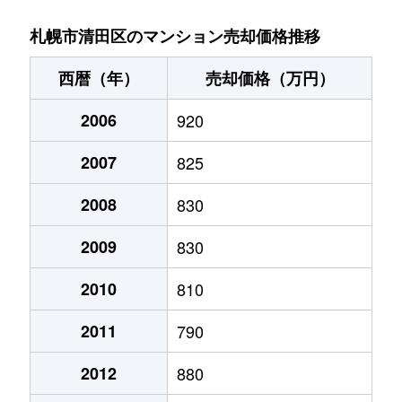
北野６条
2,700万円
大谷地
徒歩29
札幌市清田区のマンション売却価格推移
北野６条
2,800万円
南郷18丁目
徒歩14
西暦（年）
売却価格（万円）
清田１条
1,300万円
福住
徒歩45
2006
920
清田２条
1,400万円
福住
徒歩45
2007
825
里塚１条
1,300万円
福住
徒歩1時
2008
830
里塚２条
200万円
福住
徒歩1時
2009
830
里塚２条
550万円
福住
徒歩1時
2010
810
2011
790
真栄１条
1,400万円
福住
徒歩45
2012
880
真栄１条
1,300万円
福住
徒歩45