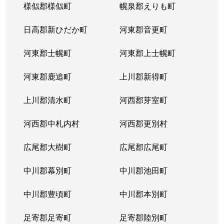
様似郡様似町
幌泉郡えりも町
日高郡新ひだか町
河東郡音更町
河東郡士幌町
河東郡上士幌町
河東郡鹿追町
上川郡新得町
上川郡清水町
河西郡芽室町
河西郡中札内村
河西郡更別村
広尾郡大樹町
広尾郡広尾町
中川郡幕別町
中川郡池田町
中川郡豊頃町
中川郡本別町
足寄郡足寄町
足寄郡陸別町