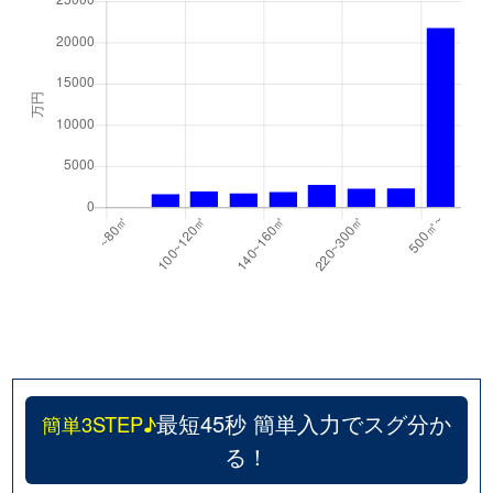
最短45秒 簡単入力でスグ分か
簡単3STEP♪
る！