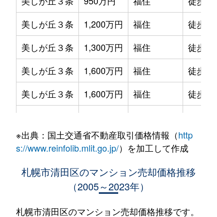
美しが丘３条
950万円
福住
徒歩1時
美しが丘３条
1,200万円
福住
徒歩1時
美しが丘３条
1,300万円
福住
徒歩1時
美しが丘３条
1,600万円
福住
徒歩1時
美しが丘３条
1,600万円
福住
徒歩1時
美しが丘３条
1,600万円
福住
徒歩1時
※出典：国土交通省不動産取引価格情報（
http
北野２条
1,300万円
南郷18丁目
徒歩25
s://www.reinfolib.mlit.go.jp/
）を加工して作成
北野２条
1,400万円
南郷18丁目
徒歩26
札幌市清田区のマンション売却価格推移
（2005～2023年）
北野６条
1,900万円
大谷地
徒歩29
北野６条
3,500万円
大谷地
徒歩29
札幌市清田区のマンション売却価格推移です。