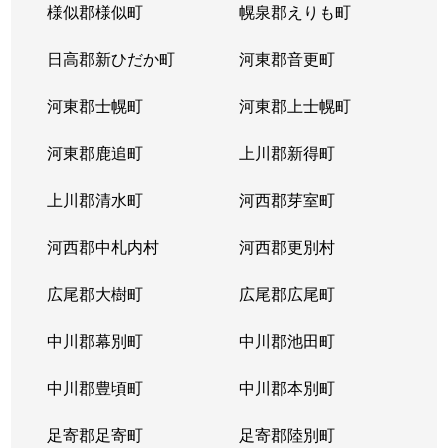
様似郡様似町
幌泉郡えりも町
日高郡新ひだか町
河東郡音更町
河東郡士幌町
河東郡上士幌町
河東郡鹿追町
上川郡新得町
上川郡清水町
河西郡芽室町
河西郡中札内村
河西郡更別村
広尾郡大樹町
広尾郡広尾町
中川郡幕別町
中川郡池田町
中川郡豊頃町
中川郡本別町
足寄郡足寄町
足寄郡陸別町