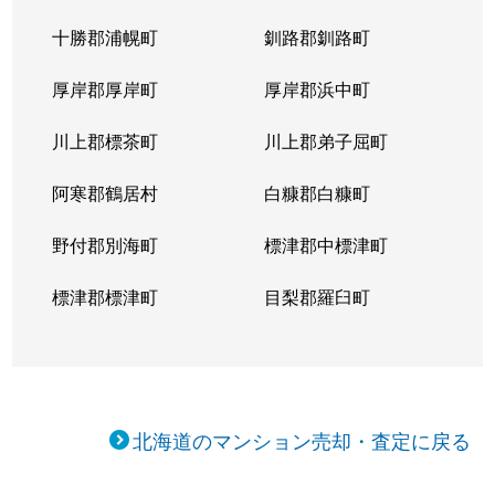
十勝郡浦幌町
釧路郡釧路町
厚岸郡厚岸町
厚岸郡浜中町
川上郡標茶町
川上郡弟子屈町
阿寒郡鶴居村
白糠郡白糠町
野付郡別海町
標津郡中標津町
標津郡標津町
目梨郡羅臼町
北海道のマンション売却・査定に戻る