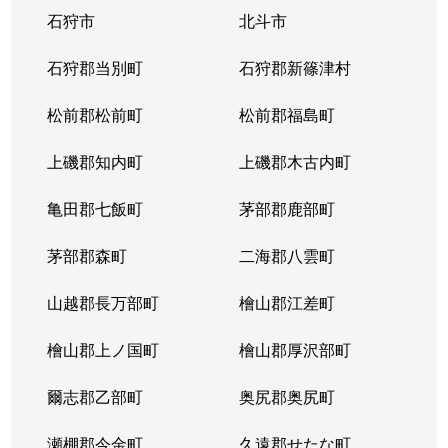
石狩市
北斗市
石狩郡当別町
石狩郡新篠津村
松前郡松前町
松前郡福島町
上磯郡知内町
上磯郡木古内町
亀田郡七飯町
茅部郡鹿部町
茅部郡森町
二海郡八雲町
山越郡長万部町
檜山郡江差町
檜山郡上ノ国町
檜山郡厚沢部町
爾志郡乙部町
奥尻郡奥尻町
瀬棚郡今金町
久遠郡せたな町