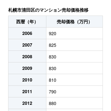
北野６条
2,700万円
大谷地
徒歩29
札幌市清田区のマンション売却価格推移
北野６条
2,800万円
南郷18丁目
徒歩14
西暦（年）
売却価格（万円）
清田１条
1,300万円
福住
徒歩45
2006
920
清田２条
1,400万円
福住
徒歩45
2007
825
里塚１条
1,300万円
福住
徒歩1時
2008
830
里塚２条
200万円
福住
徒歩1時
2009
830
里塚２条
550万円
福住
徒歩1時
2010
810
2011
790
真栄１条
1,400万円
福住
徒歩45
2012
880
真栄１条
1,300万円
福住
徒歩45