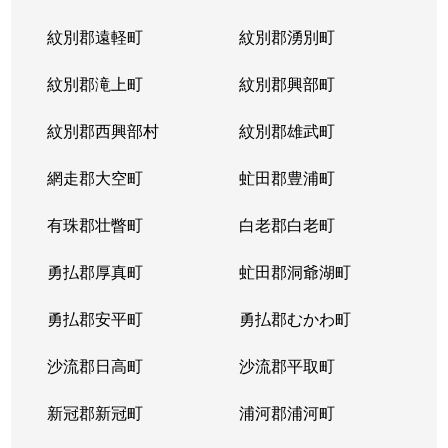
紋別郡遠軽町
紋別郡湧別町
紋別郡滝上町
紋別郡興部町
紋別郡西興部村
紋別郡雄武町
網走郡大空町
虻田郡豊浦町
有珠郡壮瞥町
白老郡白老町
勇払郡厚真町
虻田郡洞爺湖町
勇払郡安平町
勇払郡むかわ町
沙流郡日高町
沙流郡平取町
新冠郡新冠町
浦河郡浦河町