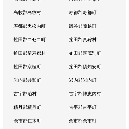
島牧郡島牧村
寿都郡寿都町
寿都郡黒松内町
磯谷郡蘭越町
虻田郡ニセコ町
虻田郡真狩村
虻田郡留寿都村
虻田郡喜茂別町
虻田郡京極町
虻田郡倶知安町
岩内郡共和町
岩内郡岩内町
古宇郡泊村
古宇郡神恵内村
積丹郡積丹町
古平郡古平町
余市郡仁木町
余市郡余市町