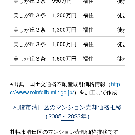
美しが丘３条
950万円
福住
徒歩1時
美しが丘３条
1,200万円
福住
徒歩1時
美しが丘３条
1,300万円
福住
徒歩1時
美しが丘３条
1,600万円
福住
徒歩1時
美しが丘３条
1,600万円
福住
徒歩1時
美しが丘３条
1,600万円
福住
徒歩1時
※出典：国土交通省不動産取引価格情報（
http
北野２条
1,300万円
南郷18丁目
徒歩25
s://www.reinfolib.mlit.go.jp/
）を加工して作成
北野２条
1,400万円
南郷18丁目
徒歩26
札幌市清田区のマンション売却価格推移
（2005～2023年）
北野６条
1,900万円
大谷地
徒歩29
北野６条
3,500万円
大谷地
徒歩29
札幌市清田区のマンション売却価格推移です。