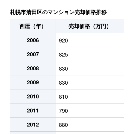
北野６条
2,700万円
大谷地
徒歩29
札幌市清田区のマンション売却価格推移
北野６条
2,800万円
南郷18丁目
徒歩14
西暦（年）
売却価格（万円）
清田１条
1,300万円
福住
徒歩45
2006
920
清田２条
1,400万円
福住
徒歩45
2007
825
里塚１条
1,300万円
福住
徒歩1時
2008
830
里塚２条
200万円
福住
徒歩1時
2009
830
里塚２条
550万円
福住
徒歩1時
2010
810
2011
790
真栄１条
1,400万円
福住
徒歩45
2012
880
真栄１条
1,300万円
福住
徒歩45