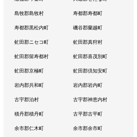
島牧郡島牧村
寿都郡寿都町
寿都郡黒松内町
磯谷郡蘭越町
虻田郡ニセコ町
虻田郡真狩村
虻田郡留寿都村
虻田郡喜茂別町
虻田郡京極町
虻田郡倶知安町
岩内郡共和町
岩内郡岩内町
古宇郡泊村
古宇郡神恵内村
積丹郡積丹町
古平郡古平町
余市郡仁木町
余市郡余市町