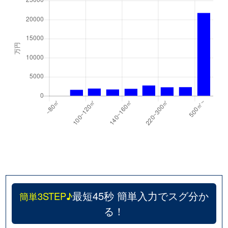
最短45秒 簡単入力でスグ分か
簡単3STEP♪
る！