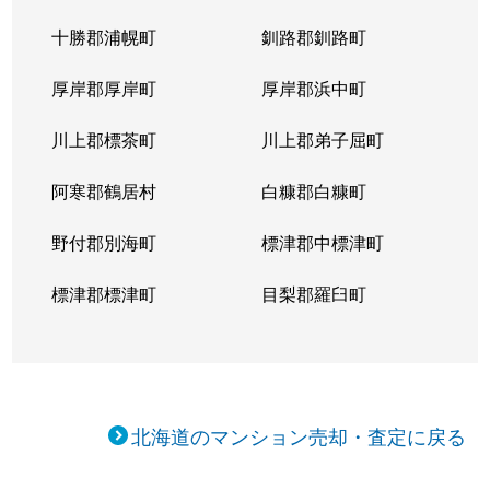
十勝郡浦幌町
釧路郡釧路町
厚岸郡厚岸町
厚岸郡浜中町
川上郡標茶町
川上郡弟子屈町
阿寒郡鶴居村
白糠郡白糠町
野付郡別海町
標津郡中標津町
標津郡標津町
目梨郡羅臼町
北海道のマンション売却・査定に戻る