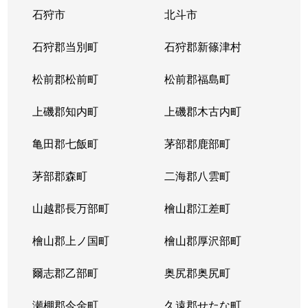
石狩市
北斗市
石狩郡当別町
石狩郡新篠津村
松前郡松前町
松前郡福島町
上磯郡知内町
上磯郡木古内町
亀田郡七飯町
茅部郡鹿部町
茅部郡森町
二海郡八雲町
山越郡長万部町
檜山郡江差町
檜山郡上ノ国町
檜山郡厚沢部町
爾志郡乙部町
奥尻郡奥尻町
瀬棚郡今金町
久遠郡せたな町