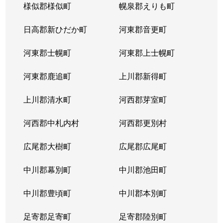
様似郡様似町
幌泉郡えりも町
日高郡新ひだか町
河東郡音更町
河東郡士幌町
河東郡上士幌町
河東郡鹿追町
上川郡新得町
上川郡清水町
河西郡芽室町
河西郡中札内村
河西郡更別村
広尾郡大樹町
広尾郡広尾町
中川郡幕別町
中川郡池田町
中川郡豊頃町
中川郡本別町
足寄郡足寄町
足寄郡陸別町