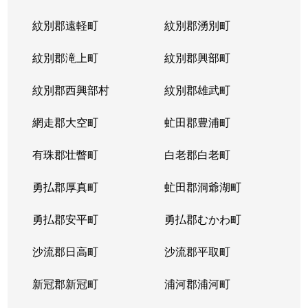
紋別郡遠軽町
紋別郡湧別町
紋別郡滝上町
紋別郡興部町
紋別郡西興部村
紋別郡雄武町
網走郡大空町
虻田郡豊浦町
有珠郡壮瞥町
白老郡白老町
勇払郡厚真町
虻田郡洞爺湖町
勇払郡安平町
勇払郡むかわ町
沙流郡日高町
沙流郡平取町
新冠郡新冠町
浦河郡浦河町