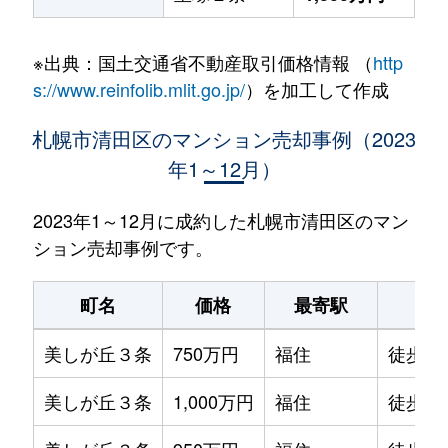
※出典：国土交通省不動産取引価格情報 （
http
s://www.reinfolib.mlit.go.jp/
）を加工して作成
札幌市清田区のマンション売却事例（2023
年1～12月）
2023年1～12月に成約した札幌市清田区のマン
ション売却事例です。
町名
価格
最寄駅
駅
美しが丘３条
750万円
福住
徒歩1時
美しが丘３条
1,000万円
福住
徒歩1時