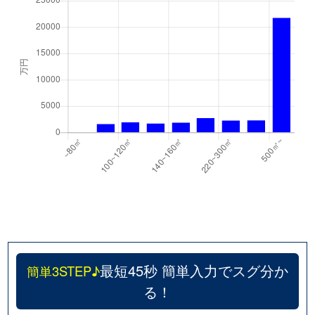
最短45秒 簡単入力でスグ分か
簡単3STEP♪
る！