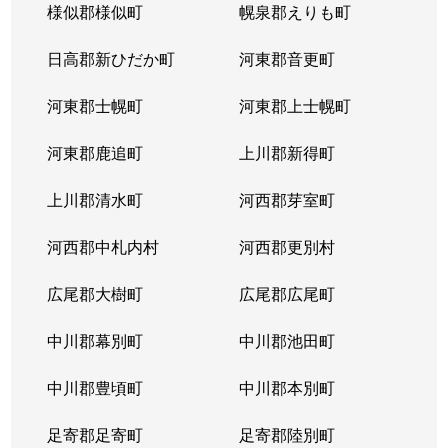
様似郡様似町
幌泉郡えりも町
日高郡新ひだか町
河東郡音更町
河東郡士幌町
河東郡上士幌町
河東郡鹿追町
上川郡新得町
上川郡清水町
河西郡芽室町
河西郡中札内村
河西郡更別村
広尾郡大樹町
広尾郡広尾町
中川郡幕別町
中川郡池田町
中川郡豊頃町
中川郡本別町
足寄郡足寄町
足寄郡陸別町