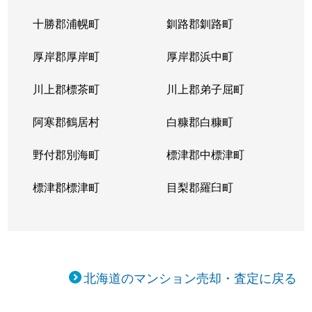
十勝郡浦幌町
釧路郡釧路町
厚岸郡厚岸町
厚岸郡浜中町
川上郡標茶町
川上郡弟子屈町
阿寒郡鶴居村
白糠郡白糠町
野付郡別海町
標津郡中標津町
標津郡標津町
目梨郡羅臼町
北海道のマンション売却・査定に戻る