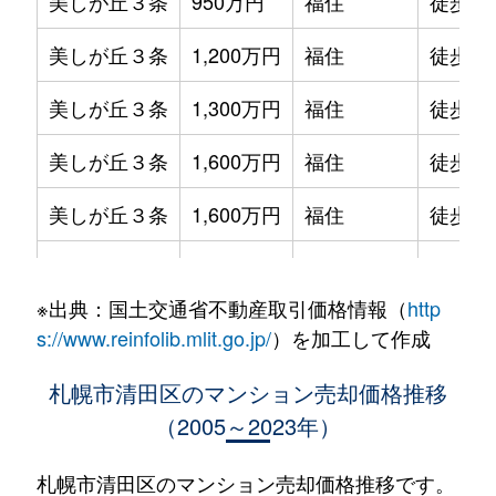
美しが丘３条
950万円
福住
徒歩1時
美しが丘３条
1,200万円
福住
徒歩1時
美しが丘３条
1,300万円
福住
徒歩1時
美しが丘３条
1,600万円
福住
徒歩1時
美しが丘３条
1,600万円
福住
徒歩1時
美しが丘３条
1,600万円
福住
徒歩1時
※出典：国土交通省不動産取引価格情報（
http
北野２条
1,300万円
南郷18丁目
徒歩25
s://www.reinfolib.mlit.go.jp/
）を加工して作成
北野２条
1,400万円
南郷18丁目
徒歩26
札幌市清田区のマンション売却価格推移
（2005～2023年）
北野６条
1,900万円
大谷地
徒歩29
北野６条
3,500万円
大谷地
徒歩29
札幌市清田区のマンション売却価格推移です。