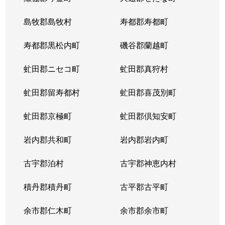
島牧郡島牧村
寿都郡寿都町
寿都郡黒松内町
磯谷郡蘭越町
虻田郡ニセコ町
虻田郡真狩村
虻田郡留寿都村
虻田郡喜茂別町
虻田郡京極町
虻田郡倶知安町
岩内郡共和町
岩内郡岩内町
古宇郡泊村
古宇郡神恵内村
積丹郡積丹町
古平郡古平町
余市郡仁木町
余市郡余市町