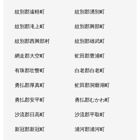
紋別郡遠軽町
紋別郡湧別町
紋別郡滝上町
紋別郡興部町
紋別郡西興部村
紋別郡雄武町
網走郡大空町
虻田郡豊浦町
有珠郡壮瞥町
白老郡白老町
勇払郡厚真町
虻田郡洞爺湖町
勇払郡安平町
勇払郡むかわ町
沙流郡日高町
沙流郡平取町
新冠郡新冠町
浦河郡浦河町