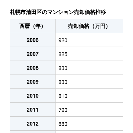
北野６条
2,700万円
大谷地
徒歩29
札幌市清田区のマンション売却価格推移
北野６条
2,800万円
南郷18丁目
徒歩14
西暦（年）
売却価格（万円）
清田１条
1,300万円
福住
徒歩45
2006
920
清田２条
1,400万円
福住
徒歩45
2007
825
里塚１条
1,300万円
福住
徒歩1時
2008
830
里塚２条
200万円
福住
徒歩1時
2009
830
里塚２条
550万円
福住
徒歩1時
2010
810
2011
790
真栄１条
1,400万円
福住
徒歩45
2012
880
真栄１条
1,300万円
福住
徒歩45