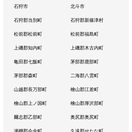
石狩市
北斗市
石狩郡当別町
石狩郡新篠津村
松前郡松前町
松前郡福島町
上磯郡知内町
上磯郡木古内町
亀田郡七飯町
茅部郡鹿部町
茅部郡森町
二海郡八雲町
山越郡長万部町
檜山郡江差町
檜山郡上ノ国町
檜山郡厚沢部町
爾志郡乙部町
奥尻郡奥尻町
瀬棚郡今金町
久遠郡せたな町