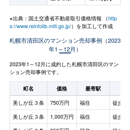
※出典：国土交通省不動産取引価格情報 （
http
s://www.reinfolib.mlit.go.jp/
）を加工して作成
札幌市清田区のマンション売却事例（2023
年1～12月）
2023年1～12月に成約した札幌市清田区のマン
ション売却事例です。
町名
価格
最寄駅
駅
美しが丘３条
750万円
福住
徒歩1時
美しが丘３条
1,000万円
福住
徒歩1時