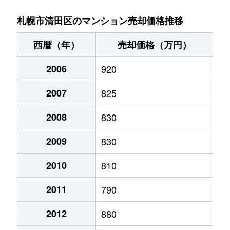
北野６条
2,700万円
大谷地
徒歩29
札幌市清田区のマンション売却価格推移
北野６条
2,800万円
南郷18丁目
徒歩14
西暦（年）
売却価格（万円）
清田１条
1,300万円
福住
徒歩45
2006
920
清田２条
1,400万円
福住
徒歩45
2007
825
里塚１条
1,300万円
福住
徒歩1時
2008
830
里塚２条
200万円
福住
徒歩1時
2009
830
里塚２条
550万円
福住
徒歩1時
2010
810
2011
790
真栄１条
1,400万円
福住
徒歩45
2012
880
真栄１条
1,300万円
福住
徒歩45