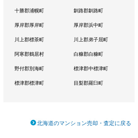
十勝郡浦幌町
釧路郡釧路町
厚岸郡厚岸町
厚岸郡浜中町
川上郡標茶町
川上郡弟子屈町
阿寒郡鶴居村
白糠郡白糠町
野付郡別海町
標津郡中標津町
標津郡標津町
目梨郡羅臼町
北海道のマンション売却・査定に戻る