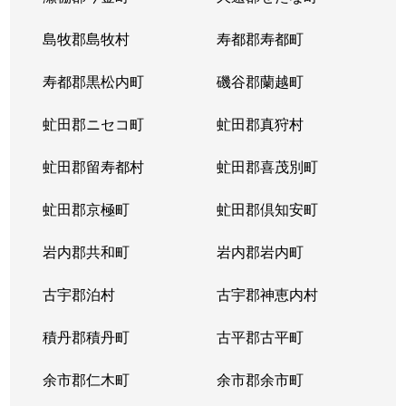
島牧郡島牧村
寿都郡寿都町
寿都郡黒松内町
磯谷郡蘭越町
虻田郡ニセコ町
虻田郡真狩村
虻田郡留寿都村
虻田郡喜茂別町
虻田郡京極町
虻田郡倶知安町
岩内郡共和町
岩内郡岩内町
古宇郡泊村
古宇郡神恵内村
積丹郡積丹町
古平郡古平町
余市郡仁木町
余市郡余市町