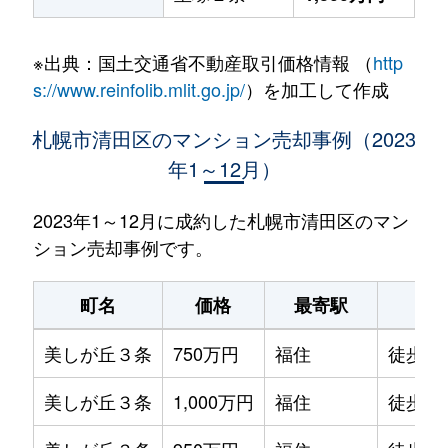
※出典：国土交通省不動産取引価格情報 （
http
s://www.reinfolib.mlit.go.jp/
）を加工して作成
札幌市清田区のマンション売却事例（2023
年1～12月）
2023年1～12月に成約した札幌市清田区のマン
ション売却事例です。
町名
価格
最寄駅
駅
美しが丘３条
750万円
福住
徒歩1時
美しが丘３条
1,000万円
福住
徒歩1時