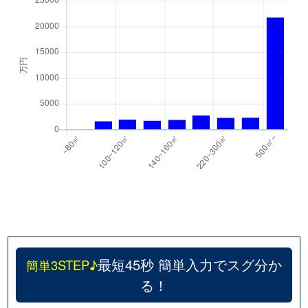
最短45秒 簡単入力でスグ分か
簡単3STEP♪
る！