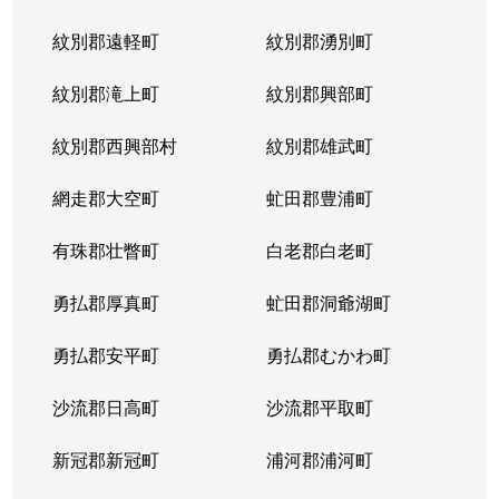
紋別郡遠軽町
紋別郡湧別町
紋別郡滝上町
紋別郡興部町
紋別郡西興部村
紋別郡雄武町
網走郡大空町
虻田郡豊浦町
有珠郡壮瞥町
白老郡白老町
勇払郡厚真町
虻田郡洞爺湖町
勇払郡安平町
勇払郡むかわ町
沙流郡日高町
沙流郡平取町
新冠郡新冠町
浦河郡浦河町