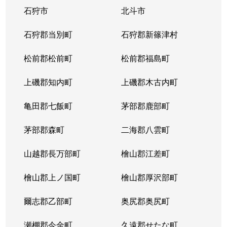
石狩市
北斗市
石狩郡当別町
石狩郡新篠津村
松前郡松前町
松前郡福島町
上磯郡知内町
上磯郡木古内町
亀田郡七飯町
茅部郡鹿部町
茅部郡森町
二海郡八雲町
山越郡長万部町
檜山郡江差町
檜山郡上ノ国町
檜山郡厚沢部町
爾志郡乙部町
奥尻郡奥尻町
瀬棚郡今金町
久遠郡せたな町