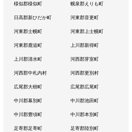
様似郡様似町
幌泉郡えりも町
日高郡新ひだか町
河東郡音更町
河東郡士幌町
河東郡上士幌町
河東郡鹿追町
上川郡新得町
上川郡清水町
河西郡芽室町
河西郡中札内村
河西郡更別村
広尾郡大樹町
広尾郡広尾町
中川郡幕別町
中川郡池田町
中川郡豊頃町
中川郡本別町
足寄郡足寄町
足寄郡陸別町