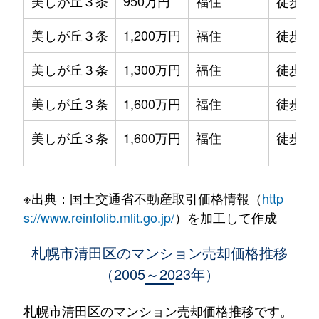
美しが丘３条
950万円
福住
徒歩1時
美しが丘３条
1,200万円
福住
徒歩1時
美しが丘３条
1,300万円
福住
徒歩1時
美しが丘３条
1,600万円
福住
徒歩1時
美しが丘３条
1,600万円
福住
徒歩1時
美しが丘３条
1,600万円
福住
徒歩1時
※出典：国土交通省不動産取引価格情報（
http
北野２条
1,300万円
南郷18丁目
徒歩25
s://www.reinfolib.mlit.go.jp/
）を加工して作成
北野２条
1,400万円
南郷18丁目
徒歩26
札幌市清田区のマンション売却価格推移
（2005～2023年）
北野６条
1,900万円
大谷地
徒歩29
北野６条
3,500万円
大谷地
徒歩29
札幌市清田区のマンション売却価格推移です。