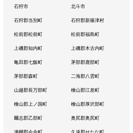
石狩市
北斗市
石狩郡当別町
石狩郡新篠津村
松前郡松前町
松前郡福島町
上磯郡知内町
上磯郡木古内町
亀田郡七飯町
茅部郡鹿部町
茅部郡森町
二海郡八雲町
山越郡長万部町
檜山郡江差町
檜山郡上ノ国町
檜山郡厚沢部町
爾志郡乙部町
奥尻郡奥尻町
瀬棚郡今金町
久遠郡せたな町