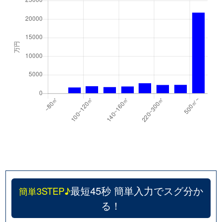
最短45秒 簡単入力でスグ分か
簡単3STEP♪
る！