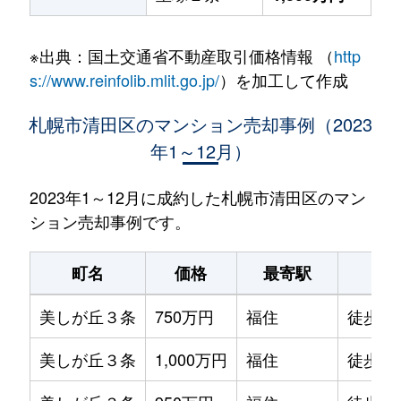
※出典：国土交通省不動産取引価格情報 （
http
s://www.reinfolib.mlit.go.jp/
）を加工して作成
札幌市清田区のマンション売却事例（2023
年1～12月）
2023年1～12月に成約した札幌市清田区のマン
ション売却事例です。
町名
価格
最寄駅
駅
美しが丘３条
750万円
福住
徒歩1時
美しが丘３条
1,000万円
福住
徒歩1時