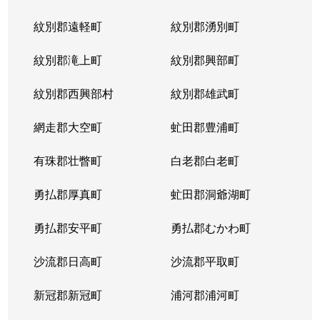
紋別郡遠軽町
紋別郡湧別町
紋別郡滝上町
紋別郡興部町
紋別郡西興部村
紋別郡雄武町
網走郡大空町
虻田郡豊浦町
有珠郡壮瞥町
白老郡白老町
勇払郡厚真町
虻田郡洞爺湖町
勇払郡安平町
勇払郡むかわ町
沙流郡日高町
沙流郡平取町
新冠郡新冠町
浦河郡浦河町