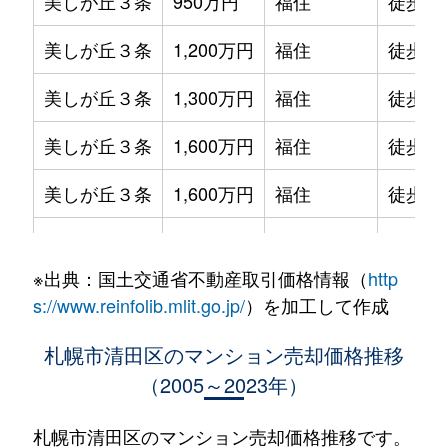
美しが丘３条
950万円
福住
徒歩1時
美しが丘３条
1,200万円
福住
徒歩1時
美しが丘３条
1,300万円
福住
徒歩1時
美しが丘３条
1,600万円
福住
徒歩1時
美しが丘３条
1,600万円
福住
徒歩1時
美しが丘３条
1,600万円
福住
徒歩1時
※出典：国土交通省不動産取引価格情報（
http
北野２条
1,300万円
南郷18丁目
徒歩25
s://www.reinfolib.mlit.go.jp/
）を加工して作成
北野２条
1,400万円
南郷18丁目
徒歩26
札幌市清田区のマンション売却価格推移
（2005～2023年）
北野６条
1,900万円
大谷地
徒歩29
北野６条
3,500万円
大谷地
徒歩29
札幌市清田区のマンション売却価格推移です。