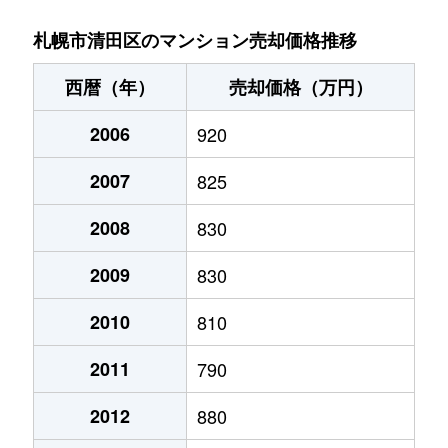
北野６条
2,700万円
大谷地
徒歩29
札幌市清田区のマンション売却価格推移
北野６条
2,800万円
南郷18丁目
徒歩14
西暦（年）
売却価格（万円）
清田１条
1,300万円
福住
徒歩45
2006
920
清田２条
1,400万円
福住
徒歩45
2007
825
里塚１条
1,300万円
福住
徒歩1時
2008
830
里塚２条
200万円
福住
徒歩1時
2009
830
里塚２条
550万円
福住
徒歩1時
2010
810
2011
790
真栄１条
1,400万円
福住
徒歩45
2012
880
真栄１条
1,300万円
福住
徒歩45