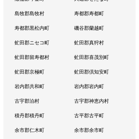
島牧郡島牧村
寿都郡寿都町
寿都郡黒松内町
磯谷郡蘭越町
虻田郡ニセコ町
虻田郡真狩村
虻田郡留寿都村
虻田郡喜茂別町
虻田郡京極町
虻田郡倶知安町
岩内郡共和町
岩内郡岩内町
古宇郡泊村
古宇郡神恵内村
積丹郡積丹町
古平郡古平町
余市郡仁木町
余市郡余市町