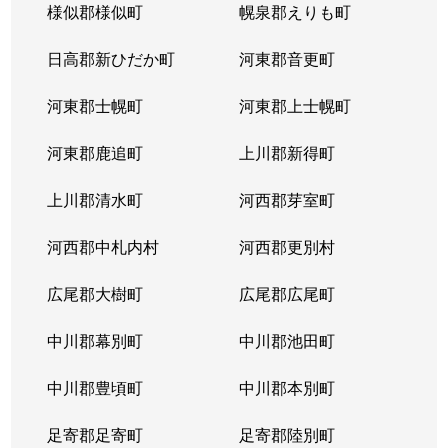
様似郡様似町
幌泉郡えりも町
日高郡新ひだか町
河東郡音更町
河東郡士幌町
河東郡上士幌町
河東郡鹿追町
上川郡新得町
上川郡清水町
河西郡芽室町
河西郡中札内村
河西郡更別村
広尾郡大樹町
広尾郡広尾町
中川郡幕別町
中川郡池田町
中川郡豊頃町
中川郡本別町
足寄郡足寄町
足寄郡陸別町