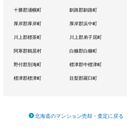
十勝郡浦幌町
釧路郡釧路町
厚岸郡厚岸町
厚岸郡浜中町
川上郡標茶町
川上郡弟子屈町
阿寒郡鶴居村
白糠郡白糠町
野付郡別海町
標津郡中標津町
標津郡標津町
目梨郡羅臼町
北海道のマンション売却・査定に戻る