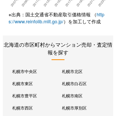
湯川町
780万円
湯の川温泉
徒歩4
※出典：国土交通省不動産取引価格情報 （
http
湯浜町
450万円
函館アリーナ前
徒歩15
s://www.reinfolib.mlit.go.jp/
）を加工して作成
吉川町
330万円
五稜郭
徒歩16
北海道の市区町村からマンション売却・査定情
若松町
630万円
函館駅前
徒歩6
報を探す
札幌市中央区
札幌市北区
札幌市東区
札幌市白石区
札幌市豊平区
札幌市南区
札幌市西区
札幌市厚別区