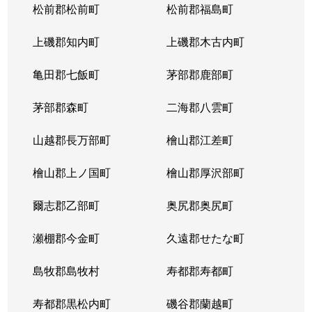
松前郡松前町
松前郡福島町
上磯郡知内町
上磯郡木古内町
亀田郡七飯町
茅部郡鹿部町
茅部郡森町
二海郡八雲町
山越郡長万部町
檜山郡江差町
檜山郡上ノ国町
檜山郡厚沢部町
爾志郡乙部町
奥尻郡奥尻町
瀬棚郡今金町
久遠郡せたな町
島牧郡島牧村
寿都郡寿都町
寿都郡黒松内町
磯谷郡蘭越町