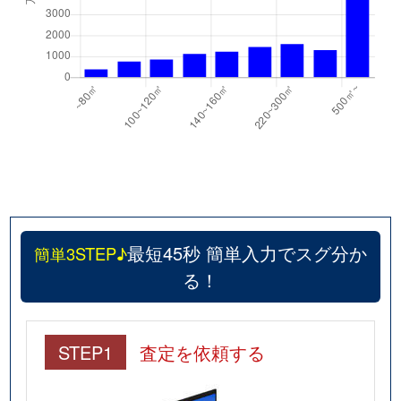
最短45秒 簡単入力でスグ分か
簡単3STEP♪
る！
STEP1
査定を依頼する