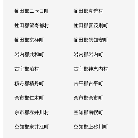
虻田郡ニセコ町
虻田郡真狩村
虻田郡留寿都村
虻田郡喜茂別町
虻田郡京極町
虻田郡倶知安町
岩内郡共和町
岩内郡岩内町
古宇郡泊村
古宇郡神恵内村
積丹郡積丹町
古平郡古平町
余市郡仁木町
余市郡余市町
余市郡赤井川村
空知郡南幌町
空知郡奈井江町
空知郡上砂川町