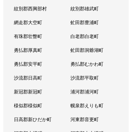
紋別郡西興部村
紋別郡雄武町
網走郡大空町
虻田郡豊浦町
有珠郡壮瞥町
白老郡白老町
勇払郡厚真町
虻田郡洞爺湖町
勇払郡安平町
勇払郡むかわ町
沙流郡日高町
沙流郡平取町
新冠郡新冠町
浦河郡浦河町
様似郡様似町
幌泉郡えりも町
日高郡新ひだか町
河東郡音更町