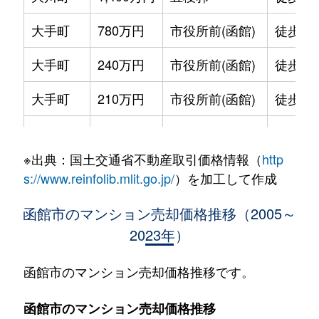
大手町
780万円
市役所前(函館)
徒歩2
大手町
240万円
市役所前(函館)
徒歩2
大手町
210万円
市役所前(函館)
徒歩2
大手町
600万円
函館
徒歩9
※出典：国土交通省不動産取引価格情報（
http
大森町
330万円
松風町
徒歩5
s://www.reinfolib.mlit.go.jp/
）を加工して作成
海岸町
530万円
函館
徒歩16
函館市のマンション売却価格推移（2005～
2023年）
五稜郭町
2,400万円
五稜郭
徒歩45
五稜郭町
520万円
五稜郭
徒歩29
函館市のマンション売却価格推移です。
末広町
230万円
十字街
徒歩3
函館市のマンション売却価格推移