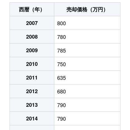
末広町
240万円
十字街
徒歩3
西暦（年）
売却価格（万円）
千代台町
3,100万円
五稜郭公園前
徒歩4
2007
800
千代台町
2,400万円
函館
徒歩45
2008
780
富岡町
1,700万円
五稜郭
徒歩45
2009
785
富岡町
590万円
五稜郭
徒歩28
2010
750
中道
1,700万円
五稜郭
徒歩45
2011
635
2012
680
深堀町
1,400万円
競馬場前(函館)
徒歩8
2013
790
深堀町
480万円
五稜郭
徒歩1時
2014
790
船見町
2,000万円
末広町(函館)
徒歩7