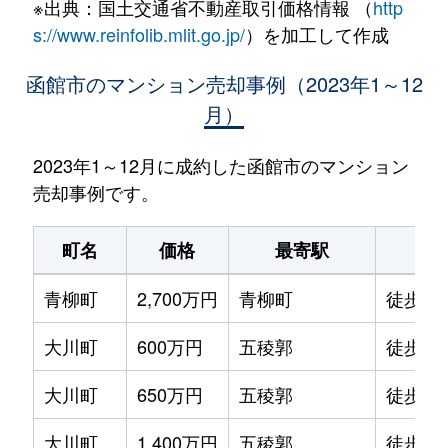
※出典：国土交通省不動産取引価格情報 （
http
s://www.reinfolib.mlit.go.jp/
）を加工して作成
函館市のマンション売却事例（2023年1～12
月）
2023年1～12月に成約した函館市のマンション
売却事例です。
町名
価格
最寄駅
駅
青柳町
2,700万円
青柳町
徒歩0
大川町
600万円
五稜郭
徒歩14
大川町
650万円
五稜郭
徒歩13
大川町
1,400万円
五稜郭
徒歩7