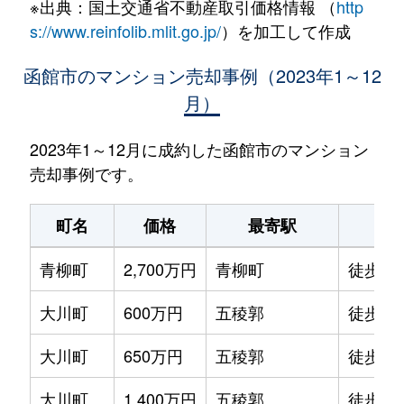
※出典：国土交通省不動産取引価格情報 （
http
s://www.reinfolib.mlit.go.jp/
）を加工して作成
函館市のマンション売却事例（2023年1～12
月）
2023年1～12月に成約した函館市のマンション
売却事例です。
町名
価格
最寄駅
駅
青柳町
2,700万円
青柳町
徒歩0
大川町
600万円
五稜郭
徒歩14
大川町
650万円
五稜郭
徒歩13
大川町
1,400万円
五稜郭
徒歩7