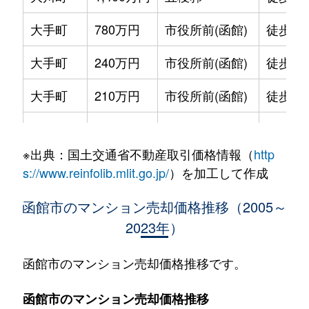
大手町
780万円
市役所前(函館)
徒歩2
大手町
240万円
市役所前(函館)
徒歩2
大手町
210万円
市役所前(函館)
徒歩2
大手町
600万円
函館
徒歩9
※出典：国土交通省不動産取引価格情報（
http
大森町
330万円
松風町
徒歩5
s://www.reinfolib.mlit.go.jp/
）を加工して作成
海岸町
530万円
函館
徒歩16
函館市のマンション売却価格推移（2005～
2023年）
五稜郭町
2,400万円
五稜郭
徒歩45
五稜郭町
520万円
五稜郭
徒歩29
函館市のマンション売却価格推移です。
末広町
230万円
十字街
徒歩3
函館市のマンション売却価格推移