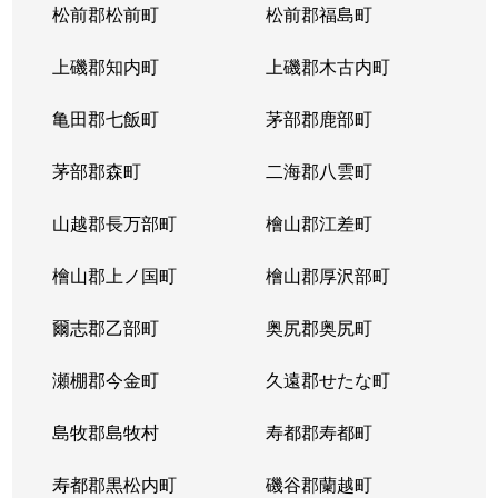
松前郡松前町
松前郡福島町
上磯郡知内町
上磯郡木古内町
亀田郡七飯町
茅部郡鹿部町
茅部郡森町
二海郡八雲町
山越郡長万部町
檜山郡江差町
檜山郡上ノ国町
檜山郡厚沢部町
爾志郡乙部町
奥尻郡奥尻町
瀬棚郡今金町
久遠郡せたな町
島牧郡島牧村
寿都郡寿都町
寿都郡黒松内町
磯谷郡蘭越町