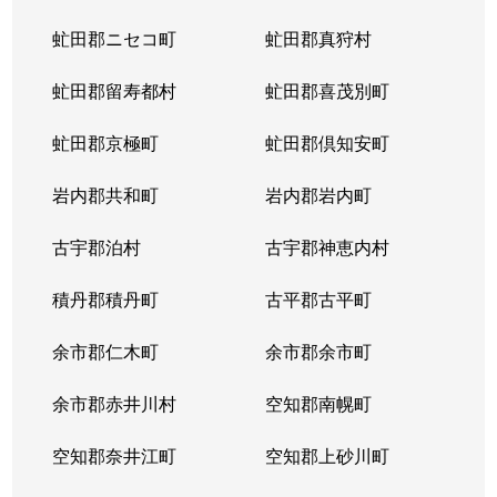
虻田郡ニセコ町
虻田郡真狩村
虻田郡留寿都村
虻田郡喜茂別町
虻田郡京極町
虻田郡倶知安町
岩内郡共和町
岩内郡岩内町
古宇郡泊村
古宇郡神恵内村
積丹郡積丹町
古平郡古平町
余市郡仁木町
余市郡余市町
余市郡赤井川村
空知郡南幌町
空知郡奈井江町
空知郡上砂川町