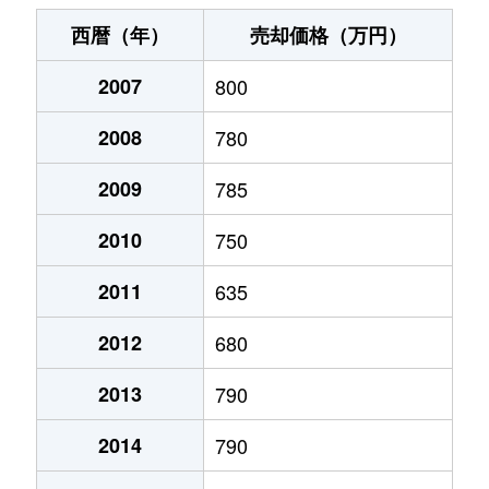
末広町
240万円
十字街
徒歩3
西暦（年）
売却価格（万円）
千代台町
3,100万円
五稜郭公園前
徒歩4
2007
800
千代台町
2,400万円
函館
徒歩45
2008
780
富岡町
1,700万円
五稜郭
徒歩45
2009
785
富岡町
590万円
五稜郭
徒歩28
2010
750
中道
1,700万円
五稜郭
徒歩45
2011
635
2012
680
深堀町
1,400万円
競馬場前(函館)
徒歩8
2013
790
深堀町
480万円
五稜郭
徒歩1時
2014
790
船見町
2,000万円
末広町(函館)
徒歩7