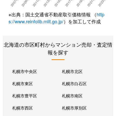
湯川町
780万円
湯の川温泉
徒歩4
※出典：国土交通省不動産取引価格情報 （
http
湯浜町
450万円
函館アリーナ前
徒歩15
s://www.reinfolib.mlit.go.jp/
）を加工して作成
吉川町
330万円
五稜郭
徒歩16
北海道の市区町村からマンション売却・査定情
若松町
630万円
函館駅前
徒歩6
報を探す
札幌市中央区
札幌市北区
札幌市東区
札幌市白石区
札幌市豊平区
札幌市南区
札幌市西区
札幌市厚別区