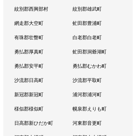
紋別郡西興部村
紋別郡雄武町
網走郡大空町
虻田郡豊浦町
有珠郡壮瞥町
白老郡白老町
勇払郡厚真町
虻田郡洞爺湖町
勇払郡安平町
勇払郡むかわ町
沙流郡日高町
沙流郡平取町
新冠郡新冠町
浦河郡浦河町
様似郡様似町
幌泉郡えりも町
日高郡新ひだか町
河東郡音更町