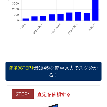
最短45秒 簡単入力でスグ分か
簡単3STEP♪
る！
STEP1
査定を依頼する