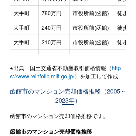
大手町
780万円
市役所前(函館)
徒歩2
大手町
240万円
市役所前(函館)
徒歩2
大手町
210万円
市役所前(函館)
徒歩2
大手町
600万円
函館
徒歩9
※出典：国土交通省不動産取引価格情報（
http
大森町
330万円
松風町
徒歩5
s://www.reinfolib.mlit.go.jp/
）を加工して作成
海岸町
530万円
函館
徒歩16
函館市のマンション売却価格推移（2005～
2023年）
五稜郭町
2,400万円
五稜郭
徒歩45
五稜郭町
520万円
五稜郭
徒歩29
函館市のマンション売却価格推移です。
末広町
230万円
十字街
徒歩3
函館市のマンション売却価格推移