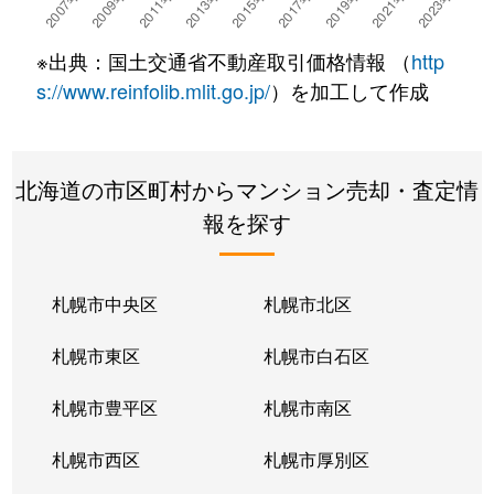
湯川町
780万円
湯の川温泉
徒歩4
※出典：国土交通省不動産取引価格情報 （
http
湯浜町
450万円
函館アリーナ前
徒歩15
s://www.reinfolib.mlit.go.jp/
）を加工して作成
吉川町
330万円
五稜郭
徒歩16
北海道の市区町村からマンション売却・査定情
若松町
630万円
函館駅前
徒歩6
報を探す
札幌市中央区
札幌市北区
札幌市東区
札幌市白石区
札幌市豊平区
札幌市南区
札幌市西区
札幌市厚別区