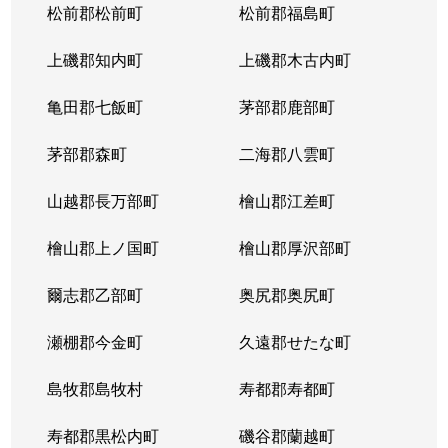
松前郡松前町
松前郡福島町
上磯郡知内町
上磯郡木古内町
亀田郡七飯町
茅部郡鹿部町
茅部郡森町
二海郡八雲町
山越郡長万部町
檜山郡江差町
檜山郡上ノ国町
檜山郡厚沢部町
爾志郡乙部町
奥尻郡奥尻町
瀬棚郡今金町
久遠郡せたな町
島牧郡島牧村
寿都郡寿都町
寿都郡黒松内町
磯谷郡蘭越町