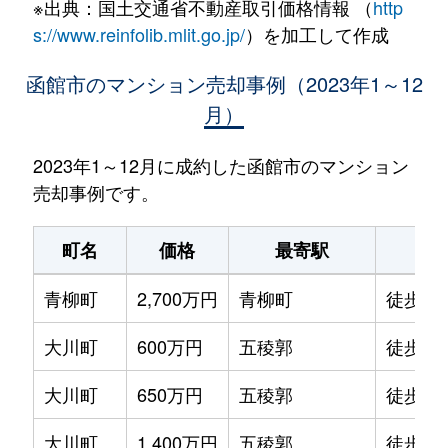
※出典：国土交通省不動産取引価格情報 （
http
s://www.reinfolib.mlit.go.jp/
）を加工して作成
函館市のマンション売却事例（2023年1～12
月）
2023年1～12月に成約した函館市のマンション
売却事例です。
町名
価格
最寄駅
駅
青柳町
2,700万円
青柳町
徒歩0
大川町
600万円
五稜郭
徒歩14
大川町
650万円
五稜郭
徒歩13
大川町
1,400万円
五稜郭
徒歩7