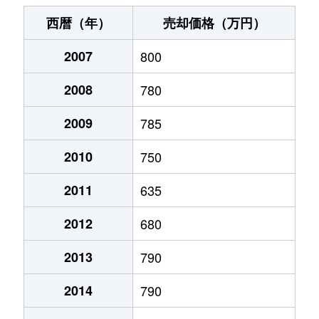
末広町
240万円
十字街
徒歩3
西暦（年）
売却価格（万円）
千代台町
3,100万円
五稜郭公園前
徒歩4
2007
800
千代台町
2,400万円
函館
徒歩45
2008
780
富岡町
1,700万円
五稜郭
徒歩45
2009
785
富岡町
590万円
五稜郭
徒歩28
2010
750
中道
1,700万円
五稜郭
徒歩45
2011
635
2012
680
深堀町
1,400万円
競馬場前(函館)
徒歩8
2013
790
深堀町
480万円
五稜郭
徒歩1時
2014
790
船見町
2,000万円
末広町(函館)
徒歩7