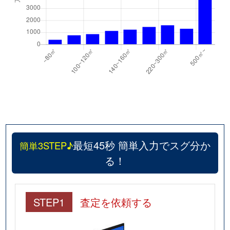
最短45秒 簡単入力でスグ分か
簡単3STEP♪
る！
STEP1
査定を依頼する