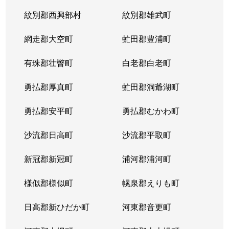
紋別郡西興部村
紋別郡雄武町
網走郡大空町
虻田郡豊浦町
有珠郡壮瞥町
白老郡白老町
勇払郡厚真町
虻田郡洞爺湖町
勇払郡安平町
勇払郡むかわ町
沙流郡日高町
沙流郡平取町
新冠郡新冠町
浦河郡浦河町
様似郡様似町
幌泉郡えりも町
日高郡新ひだか町
河東郡音更町