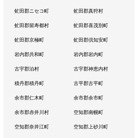
虻田郡ニセコ町
虻田郡真狩村
虻田郡留寿都村
虻田郡喜茂別町
虻田郡京極町
虻田郡倶知安町
岩内郡共和町
岩内郡岩内町
古宇郡泊村
古宇郡神恵内村
積丹郡積丹町
古平郡古平町
余市郡仁木町
余市郡余市町
余市郡赤井川村
空知郡南幌町
空知郡奈井江町
空知郡上砂川町