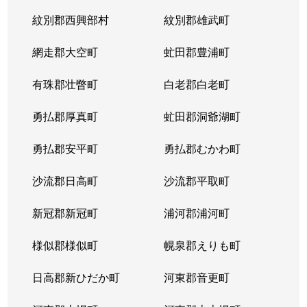
紋別郡西興部村
紋別郡雄武町
網走郡大空町
虻田郡豊浦町
有珠郡壮瞥町
白老郡白老町
勇払郡厚真町
虻田郡洞爺湖町
勇払郡安平町
勇払郡むかわ町
沙流郡日高町
沙流郡平取町
新冠郡新冠町
浦河郡浦河町
様似郡様似町
幌泉郡えりも町
日高郡新ひだか町
河東郡音更町