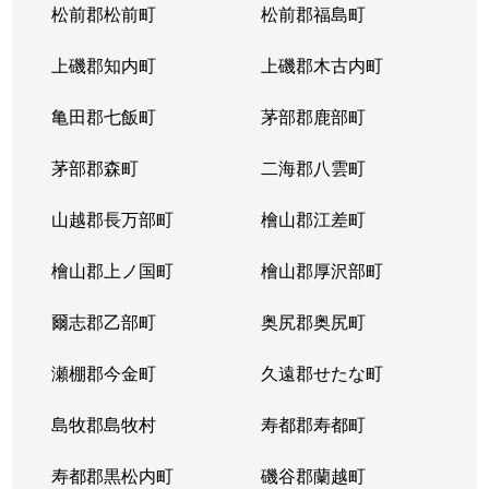
松前郡松前町
松前郡福島町
上磯郡知内町
上磯郡木古内町
亀田郡七飯町
茅部郡鹿部町
茅部郡森町
二海郡八雲町
山越郡長万部町
檜山郡江差町
檜山郡上ノ国町
檜山郡厚沢部町
爾志郡乙部町
奥尻郡奥尻町
瀬棚郡今金町
久遠郡せたな町
島牧郡島牧村
寿都郡寿都町
寿都郡黒松内町
磯谷郡蘭越町