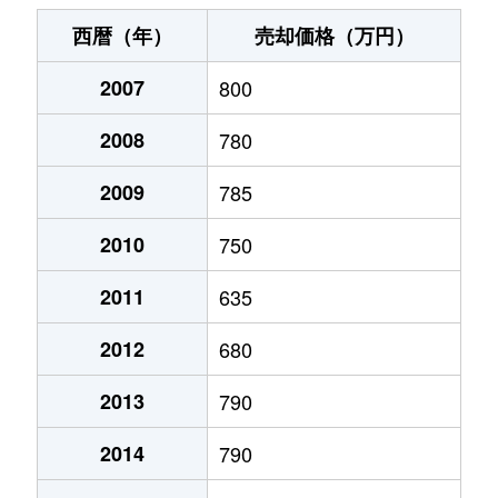
末広町
240万円
十字街
徒歩3
西暦（年）
売却価格（万円）
千代台町
3,100万円
五稜郭公園前
徒歩4
2007
800
千代台町
2,400万円
函館
徒歩45
2008
780
富岡町
1,700万円
五稜郭
徒歩45
2009
785
富岡町
590万円
五稜郭
徒歩28
2010
750
中道
1,700万円
五稜郭
徒歩45
2011
635
2012
680
深堀町
1,400万円
競馬場前(函館)
徒歩8
2013
790
深堀町
480万円
五稜郭
徒歩1時
2014
790
船見町
2,000万円
末広町(函館)
徒歩7