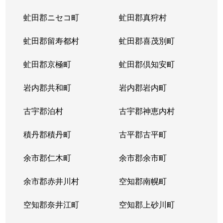
虻田郡ニセコ町
虻田郡真狩村
虻田郡留寿都村
虻田郡喜茂別町
虻田郡京極町
虻田郡倶知安町
岩内郡共和町
岩内郡岩内町
古宇郡泊村
古宇郡神恵内村
積丹郡積丹町
古平郡古平町
余市郡仁木町
余市郡余市町
余市郡赤井川村
空知郡南幌町
空知郡奈井江町
空知郡上砂川町