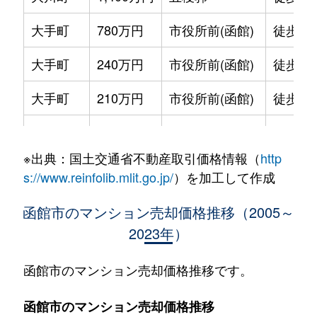
大手町
780万円
市役所前(函館)
徒歩2
大手町
240万円
市役所前(函館)
徒歩2
大手町
210万円
市役所前(函館)
徒歩2
大手町
600万円
函館
徒歩9
※出典：国土交通省不動産取引価格情報（
http
大森町
330万円
松風町
徒歩5
s://www.reinfolib.mlit.go.jp/
）を加工して作成
海岸町
530万円
函館
徒歩16
函館市のマンション売却価格推移（2005～
2023年）
五稜郭町
2,400万円
五稜郭
徒歩45
五稜郭町
520万円
五稜郭
徒歩29
函館市のマンション売却価格推移です。
末広町
230万円
十字街
徒歩3
函館市のマンション売却価格推移