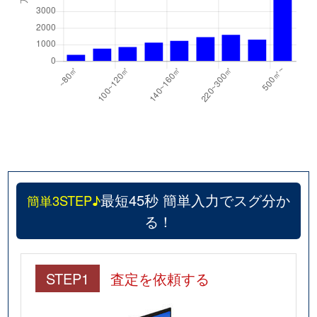
最短45秒 簡単入力でスグ分か
簡単3STEP♪
る！
STEP1
査定を依頼する