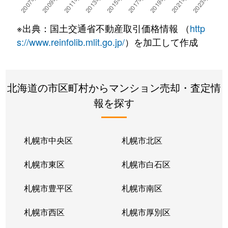
湯川町
780万円
湯の川温泉
徒歩4
※出典：国土交通省不動産取引価格情報 （
http
湯浜町
450万円
函館アリーナ前
徒歩15
s://www.reinfolib.mlit.go.jp/
）を加工して作成
吉川町
330万円
五稜郭
徒歩16
北海道の市区町村からマンション売却・査定情
若松町
630万円
函館駅前
徒歩6
報を探す
札幌市中央区
札幌市北区
札幌市東区
札幌市白石区
札幌市豊平区
札幌市南区
札幌市西区
札幌市厚別区