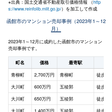
※出典：国土交通省不動産取引価格情報 （
http
s://www.reinfolib.mlit.go.jp/
）を加工して作成
函館市のマンション売却事例（2023年1～12
月）
2023年1～12月に成約した函館市のマンション
売却事例です。
町名
価格
最寄駅
駅
青柳町
2,700万円
青柳町
徒歩0
大川町
600万円
五稜郭
徒歩14
大川町
650万円
五稜郭
徒歩13
大川町
1,400万円
五稜郭
徒歩7